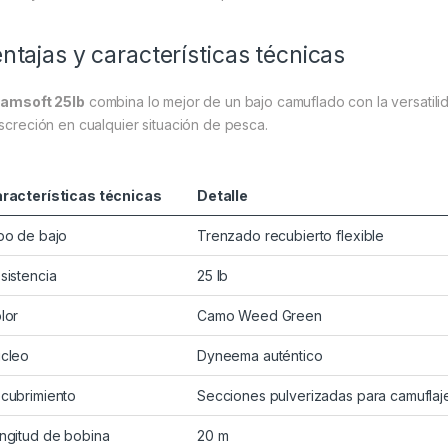
ntajas y características técnicas
amsoft 25lb
combina lo mejor de un bajo camuflado con la versatili
iscreción en cualquier situación de pesca.
racterísticas técnicas
Detalle
po de bajo
Trenzado recubierto flexible
sistencia
25 lb
lor
Camo Weed Green
cleo
Dyneema auténtico
cubrimiento
Secciones pulverizadas para camuflaj
ngitud de bobina
20 m