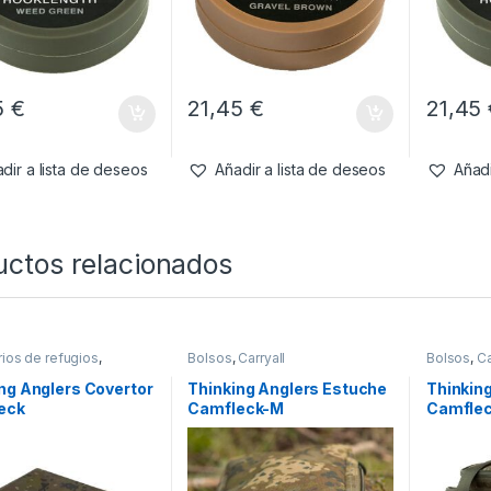
5
€
21,45
€
21,45
dir a lista de deseos
Añadir a lista de deseos
Añadi
uctos relacionados
ios de refugios
,
Bolsos
,
Carryall
Bolsos
,
Ca
os
ng Anglers Covertor
Thinking Anglers Estuche
Thinkin
eck
Camfleck-M
Camflec