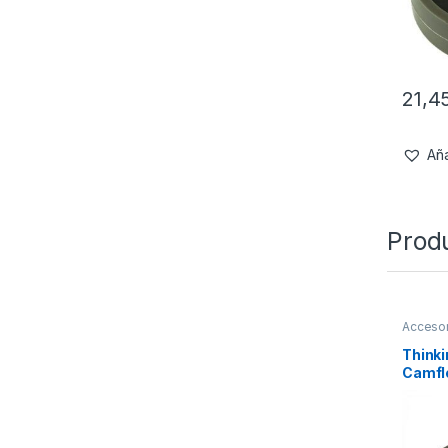
21,4
Aña
Prod
Accesor
Refugi
Thinki
Camfl