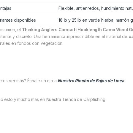
ntajas
Flexible, antienredos, hundimiento nat
riantes disponibles
18 lb y 25 lb en verde hierba, marrón 
resumen, el
Thinking Anglers Camsoft Hooklength Camo Weed G
istente y discreto. Una herramienta imprescindible en el material de
ca
urales en fondos con vegetación.
eres ver más? Échale un ojo a
Nuestro Rincón de Bajos de Línea
o esto y mucho más en Nuestra Tienda de Carpfishing