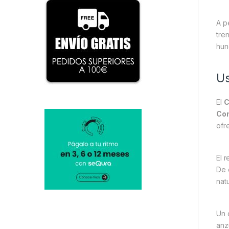
A p
tre
hun
Us
El
C
Com
ofr
El 
De 
nat
Un 
anz