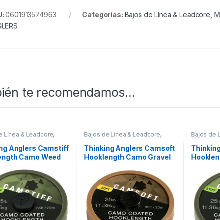
U:
0601913574963
Categorías:
Bajos de Línea & Leadcore
,
M
GLERS
ién te recomendamos…
e Línea & Leadcore
,
Bajos de Línea & Leadcore
,
Bajos de 
l Montajes
Material Montajes
Material 
ng Anglers Camstiff
Thinking Anglers Camsoft
Thinkin
ength Camo Weed
Hooklength Camo Gravel
Hookle
25lb
Brown 25lb
Green 3