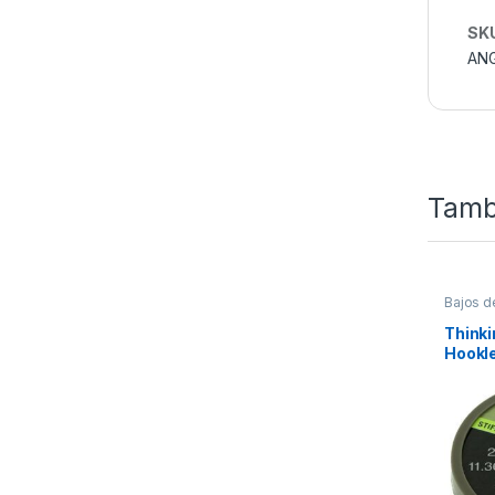
SK
AN
Tamb
Bajos d
Materia
Thinki
Hookl
Green 