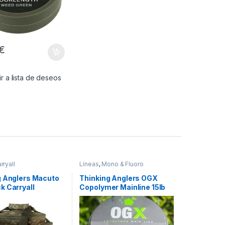
€
r a lista de deseos
rryall
Líneas
,
Mono & Fluoro
g Anglers Macuto
Thinking Anglers OGX
k Carryall
Copolymer Mainline 15lb
0.35mm 6.80kg 1000m