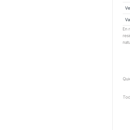
Ve
Va
En 
res
nat
Qui
Tod