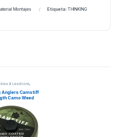
aterial Montajes
Etiqueta:
THINKING
Línea & Leadcore
,
Montajes
g Anglers Camstiff
ngth Camo Weed
5lb