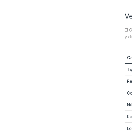
Ve
El
C
y d
Ca
Ti
Re
Co
Nú
Re
Lo