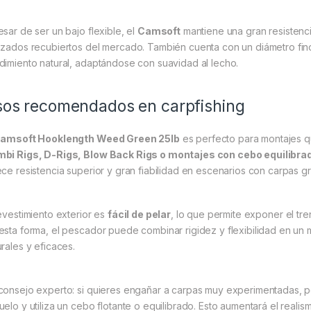
esar de ser un bajo flexible, el
Camsoft
mantiene una gran resistenc
nzados recubiertos del mercado. También cuenta con un diámetro fin
dimiento natural, adaptándose con suavidad al lecho.
os recomendados en carpfishing
amsoft Hooklength Weed Green 25lb
es perfecto para montajes qu
bi Rigs, D-Rigs, Blow Back Rigs o montajes con cebo equilibra
ece resistencia superior y gran fiabilidad en escenarios con carpas 
revestimiento exterior es
fácil de pelar
, lo que permite exponer el tre
esta forma, el pescador puede combinar rigidez y flexibilidad en u
urales y eficaces.
consejo experto: si quieres engañar a carpas muy experimentadas, pe
uelo y utiliza un cebo flotante o equilibrado. Esto aumentará el realis