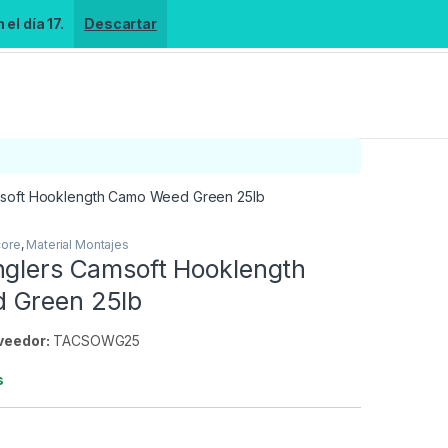
el día 17.
Descartar
msoft Hooklength Camo Weed Green 25lb
core
,
Material Montajes
nglers Camsoft Hooklength
 Green 25lb
veedor:
TACSOWG25
s