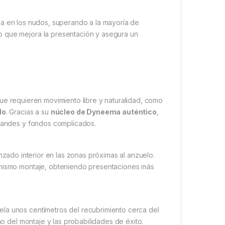
ia en los nudos, superando a la mayoría de
o que mejora la presentación y asegura un
e requieren movimiento libre y naturalidad, como
do
. Gracias a su
núcleo de Dyneema auténtico
,
grandes y fondos complicados.
nzado interior en las zonas próximas al anzuelo.
n mismo montaje, obteniendo presentaciones más
la unos centímetros del recubrimiento cerca del
mo del montaje y las probabilidades de éxito.