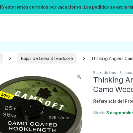
 16 estaremos cerrados por vacaciones. Los pedidos se enviarán 
Bajos de Línea & Leadcore
Thinking Anglers Ca
Bajos de Línea & Lead
Búsqueda no disponible
Thinking A
No se pudo cargar el widget de búsqueda.
Camo Weed
Inténtalo de nuevo.
Referencia del Pro
Reintentar
Stock:
3 disponible