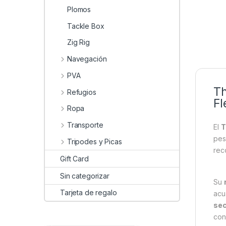
Plomos
Tackle Box
Zig Rig
Navegación
PVA
Th
Refugios
Fl
Ropa
Transporte
El
T
pes
Tripodes y Picas
rec
Gift Card
Sin categorizar
Su
Tarjeta de regalo
acu
sec
con