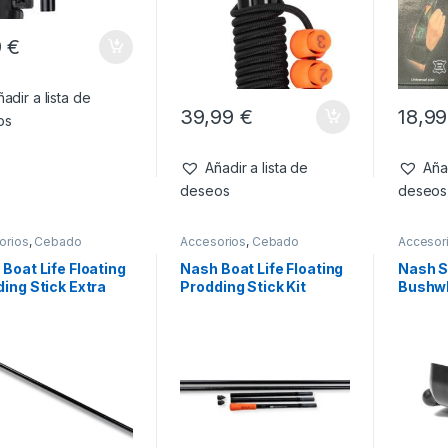
9
€
adir a lista de
39,99
€
18,9
os
Añadir a lista de
Añad
deseos
deseos
orios
,
Cebado
Accesorios
,
Cebado
Accesor
Boat Life Floating
Nash Boat Life Floating
Nash S
ing Stick Extra
Prodding Stick Kit
Bushwh
ion
Sectio