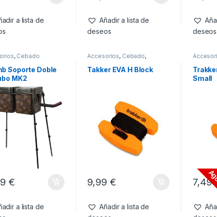
adir a lista de
Añadir a lista de
Añad
os
deseos
deseos
orios
,
Cebado
Accesorios
,
Cebado
,
Accesor
Marcadores
Marcado
b Soporte Doble
Takker EVA H Block
Trakke
ubo MK2
Small
Ag
99
€
9,99
€
7,49
adir a lista de
Añadir a lista de
Añad