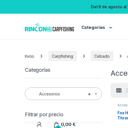
Del 9 de agosto al
Categorías
Inicio
Carpfishing
Cebado
Categorías
Acce
Accesorios
×
Acces
Fox 
Filtrar por precio
Thro
20m
0,00
€