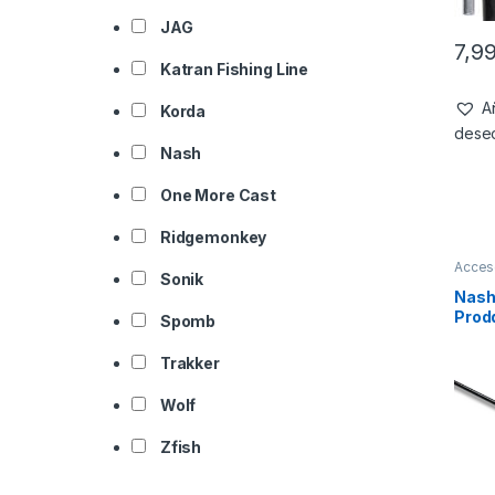
JAG
7,9
Katran Fishing Line
Añ
Korda
dese
Nash
One More Cast
Ridgemonkey
Acces
Sonik
Nash 
Prodd
Spomb
Sect
Trakker
Wolf
Zfish