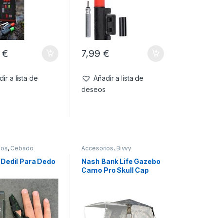
9
€
7,99
€
ir a lista de
Añadir a lista de
deseos
ios
,
Cebado
Accesorios
,
Bivvy
 Dedil Para Dedo
Nash Bank Life Gazebo
Camo Pro Skull Cap
(doble capa solo)