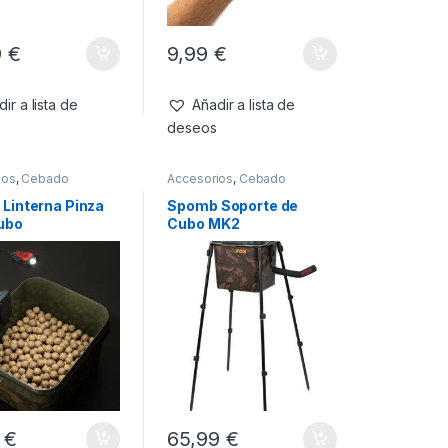
9
€
9,99
€
ir a lista de
Añadir a lista de
deseos
ios
,
Cebado
Accesorios
,
Cebado
Linterna Pinza
Spomb Soporte de
ubo
Cubo MK2
9
€
65,99
€