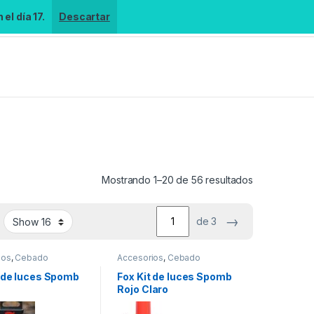
el día 17.
Descartar
Mostrando 1–20 de 56 resultados
→
de 3
ios
,
Cebado
Accesorios
,
Cebado
t de luces Spomb
Fox Kit de luces Spomb
Rojo Claro