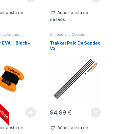
ir a lista de
Añadir a lista de
deseos
ios
,
Cebado
,
Accesorios
,
Cebado
res
r EVA H Block –
Trakker Palo De Sondeo
V2
otado
€
94,99
€
ir a lista de
Añadir a lista de