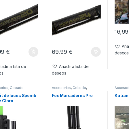
16,9
Añad
99
€
69,99
€
deseos
adir a lista de
Añadir a lista de
os
deseos
orios
,
Cebado
Accesorios
,
Cebado
,
Accesor
Marcadores
Kit de luces Spomb
Fox Marcadores Pro
Katran
e Claro