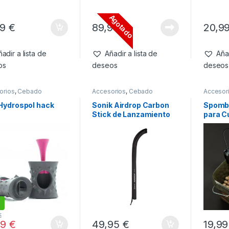
Agotado
99
€
89,99
€
20,9
adir a lista de
Añadir a lista de
Añad
os
deseos
deseos
orios
,
Cebado
Accesorios
,
Cebado
Accesor
Hydrospol hack
Sonik Airdrop Carbon
Spomb 
Stick de Lanzamiento
para C
24 mm
€
99
€
49,95
€
19,9