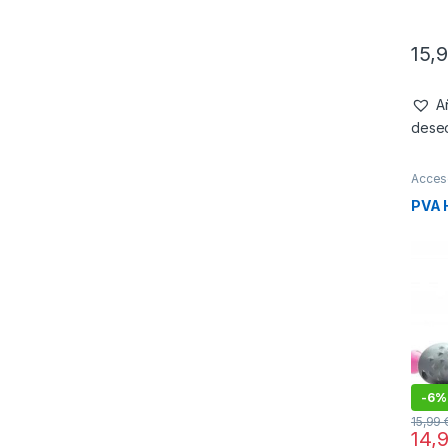
15,
Añ
dese
Acces
PVA 
-
6%
15,99
14,