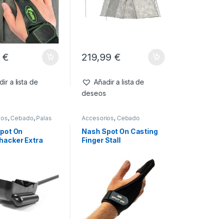
9
€
219,99
€
ir a lista de
Añadir a lista de
deseos
ios
,
Cebado
,
Palas
Accesorios
,
Cebado
pot On
Nash Spot On Casting
acker Extra
Finger Stall
n 1.5M