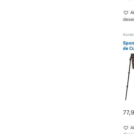
Añ
dese
Acces
Spom
de C
77,
Añ