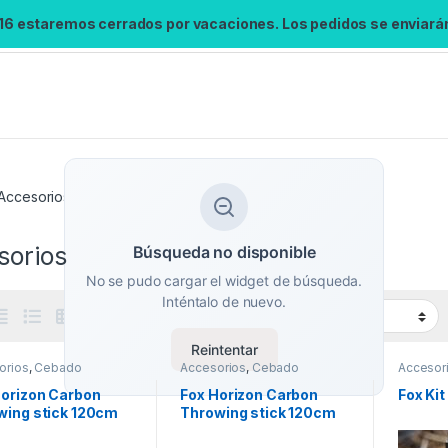
 16 estaremos cerrados por vacaciones. Los pedidos se enviarán 
Accesorios
sorios
Búsqueda no disponible
No se pudo cargar el widget de búsqueda.
Inténtalo de nuevo.
Reintentar
orios
,
Cebado
Accesorios
,
Cebado
Accesor
Horizon Carbon
Fox Horizon Carbon
Fox Ki
wing stick 120cm
Throwing stick 120cm
m
24mm