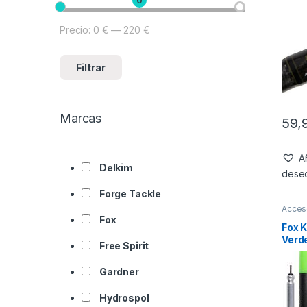
0
Precio:
0 €
—
220 €
Filtrar
Marcas
59,
Añ
Delkim
dese
Forge Tackle
Acces
Fox
Fox 
Verd
Free Spirit
Gardner
Hydrospol