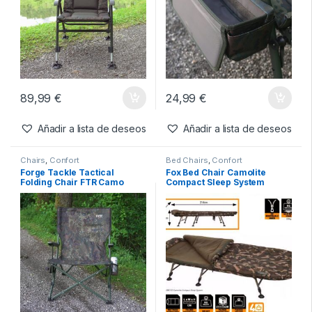
Agotado
119,99
€
Añadir a lista de deseos
Chairs
,
Confort
Chairs
,
Confort
Forge Tackle Relax Chair
Forge Tackle Tactical Chair
FTR Camo
Tray FTR Camo
89,99
€
24,99
€
Añadir a lista de deseos
Añadir a lista de deseos