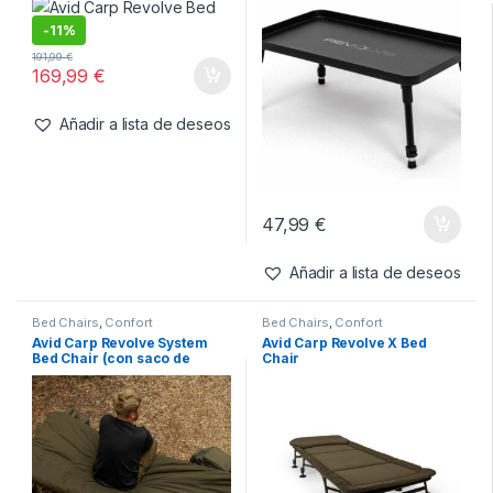
Confort
Mostrando 1–20 de 184 resultados
Filtros
Bed Chairs
,
Confort
Confort
,
Mesas
Avid Carp Revolve Bed Chair
Avid Carp Revolve Mesa
Bivvy XL
-
11%
191,99
€
169,99
€
Añadir a lista de deseos
47,99
€