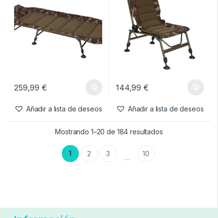
599,99
€
289,99
€
Añadir a lista de deseos
Añadir a lista de deseos
Bed Chairs
,
Confort
Chairs
,
Confort
Fox Camolite Compact Bed
Fox Camolite Compact
Recliner Chair
259,99
€
144,99
€