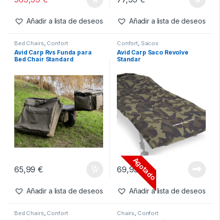
Avid Carp Revolve X System
Avid Carp Rvs Funda para
Bed Chair (con saco
Bed Chair – XL
incluido)
-
5%
389,99
€
369,99
€
77,99
€
Añadir a lista de deseos
Añadir a lista de deseos
Bed Chairs
,
Confort
Confort
,
Sacos
Avid Carp Rvs Funda para
Avid Carp Saco Revolve
Bed Chair Standard
Standar