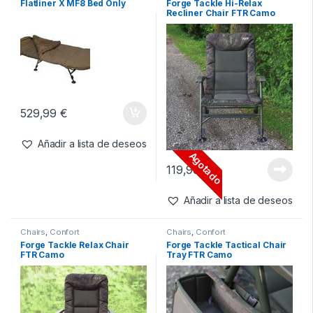
Agotado
65,99
€
69,99
€
Añadir a lista de deseos
Añadir a lista de deseos
Bed Chairs
,
Confort
Chairs
,
Confort
Flatliner X MF8 Bed Only
Forge Tackle Hi-Relax
Recliner Chair FTR Camo
529,99
€
Añadir a lista de deseos