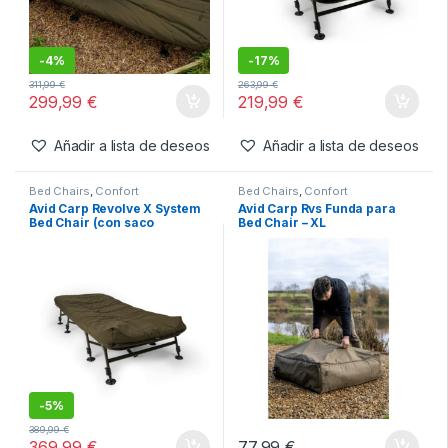
Añadir a lista de deseos
Bed Chairs
,
Confort
Bed Chairs
,
Confort
Avid Carp Revolve System
Avid Carp Revolve X Bed
Bed Chair (con saco de
Chair
dormir)
-
4%
-
17%
311,99
€
263,99
€
299,99
€
219,99
€
Añadir a lista de deseos
Añadir a lista de deseos
Bed Chairs
,
Confort
Bed Chairs
,
Confort