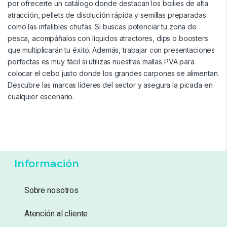
6,50
€
6,50
€
Añadir a lista de deseos
Añadir a lista de deseos
Mostrando 1–20 de 2499 resultados
1
2
3
125
…
Elegir el cebo adecuado marca la diferencia entre un día
tranquilo y una jornada inolvidable. En nuestra tienda apostamos
por ofrecerte un catálogo donde destacan los boilies de alta
atracción, pellets de disolución rápida y semillas preparadas
como las infalibles chufas. Si buscas potenciar tu zona de
pesca, acompáñalos con líquidos atractores, dips o boosters
que multiplicarán tu éxito. Además, trabajar con presentaciones
perfectas es muy fácil si utilizas nuestras mallas PVA para
colocar el cebo justo donde los grandes carpones se alimentan.
Descubre las marcas líderes del sector y asegura la picada en
cualquier escenario.