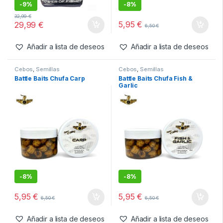
Cebos
,
Fabricacion Boilies
,
Cebos
,
Semillas
Ingredientes
Battel Baits Fishmeal Mix &
Battle Baits Chufa Attract
Liquid Robin Red 2kg
Royal
-
9%
-
8%
32,99
€
5,95
€
29,99
€
6,50
€
Añadir a lista de deseos
Añadir a lista de deseos
Cebos
,
Semillas
Cebos
,
Semillas
Battle Baits Chufa Carp
Battle Baits Chufa Fish &
Garlic