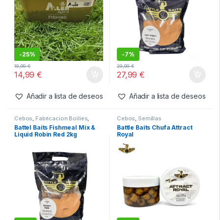
-
19%
-
22%
15,95
€
17,95
€
12,99
€
13,99
€
Añadir a lista de deseos
Añadir a lista de deseos
Cebos
,
Pellets
Cebos
,
Fabricacion Boilies
,
Ingredientes
Aller Aqua Pellet Pure krill
Battel Baits Fishmeal Mix &
6mm (cubo 3kg)
Liquid Hot Fish 2kg
-
25%
-
7%
19,99
€
29,99
€
14,99
€
27,99
€
Añadir a lista de deseos
Añadir a lista de deseos