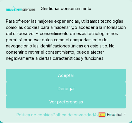
Seguimiento de pedidos
Gestionar consentimiento
Condiciones de compra
Para ofrecer las mejores experiencias, utilizamos tecnologías
como las cookies para almacenar y/o acceder a la información
del dispositivo. El consentimiento de estas tecnologías nos
permitirá procesar datos como el comportamiento de
navegación o las identificaciones únicas en este sitio. No
consentir o retirar el consentimiento, puede afectar
negativamente a ciertas características y funciones.
Sobre nosotros
Aceptar
Denegar
pedidos@elrincondelcarpfishing.com
Ver preferencias
910 824 923
Español
Política de cookies
Política de privacidad
Aviso Legal
▼
Lunes a Viernes de 10:00 a 14:00 horas y 17:00 a
20:00