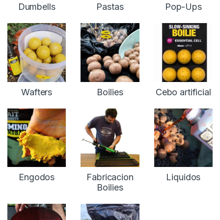
Inicio
Carpfishing
Cebos
Cebos Categorías
Dumbells
Pastas
Pop-Ups
Wafters
Boilies
Cebo artificial