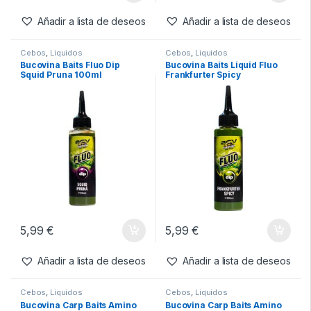
Liquid Attract Royal 2kg
Pva Bags 30x40cm
-
7%
-
10%
29,99
€
19,99
€
27,99
€
17,99
€
Añadir a lista de deseos
Añadir a lista de deseos
Cebos
,
Liquidos
Cebos
,
Liquidos
Bucovina Baits Fluo Dip
Bucovina Baits Liquid Fluo
Squid Pruna 100ml
Frankfurter Spicy