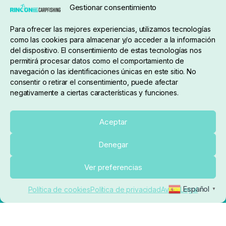
Gestionar consentimiento
Para ofrecer las mejores experiencias, utilizamos tecnologías
pedidos@elrincondelcarpfishing.com
como las cookies para almacenar y/o acceder a la información
del dispositivo. El consentimiento de estas tecnologías nos
910 824 923
permitirá procesar datos como el comportamiento de
navegación o las identificaciones únicas en este sitio. No
Lunes a Viernes de 10:00 a 14:00 horas y 17:00 a
consentir o retirar el consentimiento, puede afectar
negativamente a ciertas características y funciones.
20:00
Paseo de Guadalajara, 36. Local 3. 28702. San
Aceptar
Sebastián De Los Reyes (Madrid)
Denegar
El Rincón del Carpfishing. © 2025. Todos los derechos
Añadir al carrito
Ver preferencias
reservados.
Ecommerce conectado con Kiby ERP
Español
Política de cookies
Política de privacidad
Aviso Legal
▼