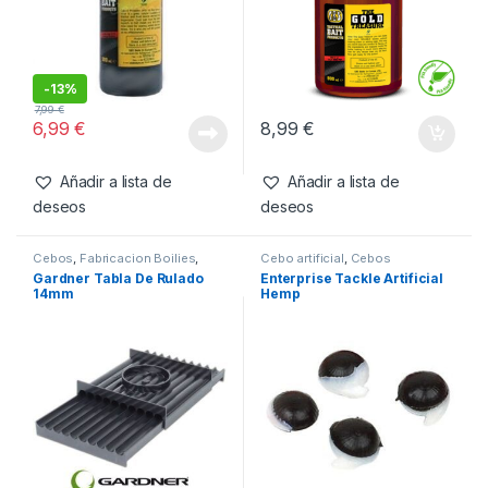
-
13%
7,99
€
6,99
€
8,99
€
Añadir a lista de
Añadir a lista de
deseos
deseos
Cebos
,
Fabricacion Boilies
,
Cebo artificial
,
Cebos
Tablas & Pistolas
Gardner Tabla De Rulado
Enterprise Tackle Artificial
14mm
Hemp