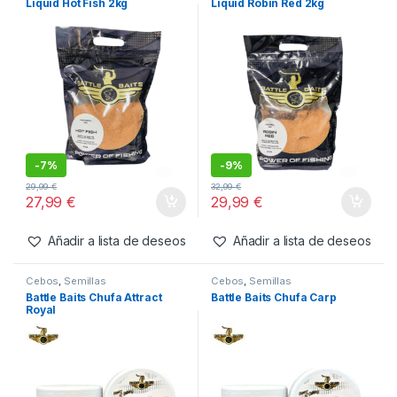
Liquid Hot Fish 2kg
Liquid Robin Red 2kg
-
7%
-
9%
29,99
€
32,99
€
27,99
€
29,99
€
Añadir a lista de deseos
Añadir a lista de deseos
Cebos
,
Semillas
Cebos
,
Semillas
Battle Baits Chufa Attract
Battle Baits Chufa Carp
Royal