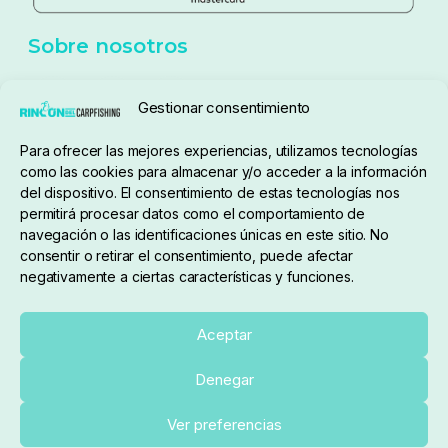
Sobre nosotros
Gestionar consentimiento
Para ofrecer las mejores experiencias, utilizamos tecnologías
pedidos@elrincondelcarpfishing.com
como las cookies para almacenar y/o acceder a la información
del dispositivo. El consentimiento de estas tecnologías nos
910 824 923
permitirá procesar datos como el comportamiento de
navegación o las identificaciones únicas en este sitio. No
Lunes a Viernes de 10:00 a 14:00 horas y 17:00 a
consentir o retirar el consentimiento, puede afectar
negativamente a ciertas características y funciones.
20:00
Paseo de Guadalajara, 36. Local 3. 28702. San
Aceptar
Sebastián De Los Reyes (Madrid)
Denegar
El Rincón del Carpfishing. © 2025. Todos los derechos
Ver preferencias
reservados.