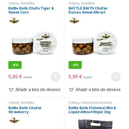
Cebos
,
Semillas
Cebos
,
Semillas
Battle Baits Chufa Tiger &
BATTLE BAITS Chufas
Sweet Corn
Dulces Sweet Attract
-
8%
-
8%
5,95
€
5,95
€
6,50
€
6,50
€
Añadir a lista de deseos
Añadir a lista de deseos
Cebos
,
Semillas
Cebos
,
Fabricacion Boilies
,
Ingredientes
Battle Baits Chufas
Battle Baits Fishmeal Mix &
Strawberry
Liquid Attract Royal 2kg