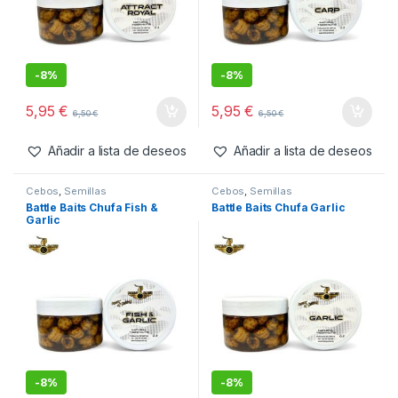
-
8%
-
8%
5,95
€
5,95
€
6,50
€
6,50
€
Añadir a lista de deseos
Añadir a lista de deseos
Cebos
,
Semillas
Cebos
,
Semillas
Battle Baits Chufa Fish &
Battle Baits Chufa Garlic
Garlic
-
8%
-
8%