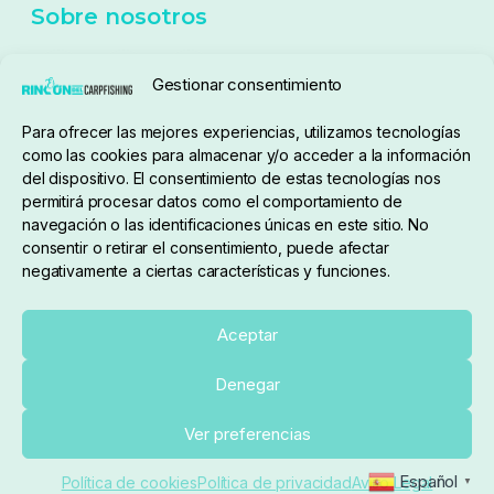
Sobre nosotros
Gestionar consentimiento
Para ofrecer las mejores experiencias, utilizamos tecnologías
pedidos@elrincondelcarpfishing.com
como las cookies para almacenar y/o acceder a la información
del dispositivo. El consentimiento de estas tecnologías nos
910 824 923
permitirá procesar datos como el comportamiento de
navegación o las identificaciones únicas en este sitio. No
Lunes a Viernes de 10:00 a 14:00 horas y 17:00 a
consentir o retirar el consentimiento, puede afectar
negativamente a ciertas características y funciones.
20:00
Paseo de Guadalajara, 36. Local 3. 28702. San
Aceptar
Sebastián De Los Reyes (Madrid)
Denegar
El Rincón del Carpfishing. © 2025. Todos los derechos
Ver preferencias
reservados.
Ecommerce conectado con Kiby ERP
Español
Política de cookies
Política de privacidad
Aviso Legal
▼