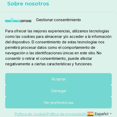
Sobre nosotros
Gestionar consentimiento
Para ofrecer las mejores experiencias, utilizamos tecnologías
pedidos@elrincondelcarpfishing.com
como las cookies para almacenar y/o acceder a la información
del dispositivo. El consentimiento de estas tecnologías nos
910 824 923
permitirá procesar datos como el comportamiento de
navegación o las identificaciones únicas en este sitio. No
Lunes a Viernes de 10:00 a 14:00 horas y 17:00 a
consentir o retirar el consentimiento, puede afectar
negativamente a ciertas características y funciones.
20:00
Paseo de Guadalajara, 36. Local 3. 28702. San
Aceptar
Sebastián De Los Reyes (Madrid)
Denegar
El Rincón del Carpfishing. © 2025. Todos los derechos
Ver preferencias
reservados.
Ecommerce conectado con Kiby ERP
Español
Política de cookies
Política de privacidad
Aviso Legal
▼