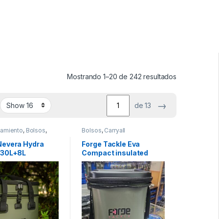
Mostrando 1–20 de 242 resultados
→
de 13
amiento
,
Bolsos
,
Bolsos
,
Carryall
g
,
Carryall
Nevera Hydra
Forge Tackle Eva
 30L+8L
Compact insulated
(Verde)