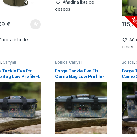
Añadir a lista de
deseos
Ag
99
€
115,
adir a lista de
Añad
os
deseos
s
,
Carryall
Bolsos
,
Carryall
Bolsos
,
 Tackle Eva Ftr
Forge Tackle Eva Ftr
Forge T
 Bag Low Profile-L
Camo Bag Low Profile-
Camo C
XL 21.5L