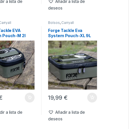
ir a lista de
Añadir a lista de
deseos
Carryall
Bolsos
,
Carryall
Tackle EVA
Forge Tackle Eva
 Pouch-M 2l
System Pouch-XL 9L
€
19,99
€
ir a lista de
Añadir a lista de
deseos