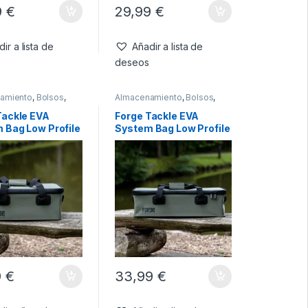
9
€
29,99
€
ir a lista de
Añadir a lista de
deseos
amiento
,
Bolsos
,
Almacenamiento
,
Bolsos
,
g
,
Carryall
Camping
,
Carryall
Tackle EVA
Forge Tackle EVA
 Bag Low Profile
System Bag Low Profile
XL(30L)
9
€
33,99
€