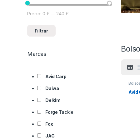
0
Precio:
0 €
—
240 €
Filtrar
Bols
Marcas
Avid Carp
Bolso
Daiwa
Avid
Delkim
Forge Tackle
Fox
JAG