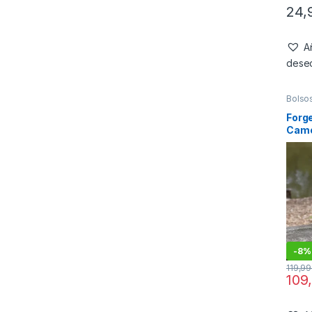
24,
Añ
dese
Bolso
Forge
Camo
Ruck
-
8%
119,9
109