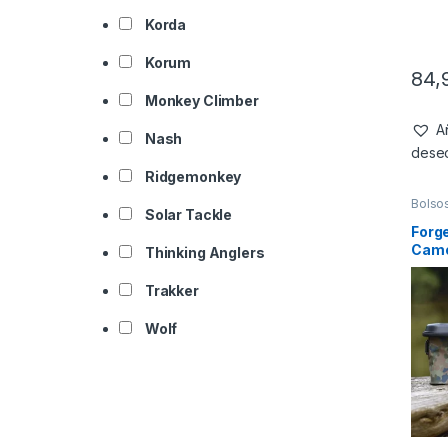
Korda
Korum
84,
Monkey Climber
Añ
Nash
dese
Ridgemonkey
Bolso
Solar Tackle
Forge
Camo
Thinking Anglers
13.5L
Trakker
Wolf