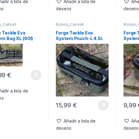
adir a lista de
Añadir a lista de
Añad
os
deseos
deseos
s
,
Carryall
Bolsos
,
Carryall
Bolsos
,
e Tackle Eva
Forge Tackle Eva
Forge 
em Bag XL (60l)
System Pouch-L 4.5L
System
99
€
adir a lista de
os
15,99
€
9,99
Añadir a lista de
Añad
deseos
deseos