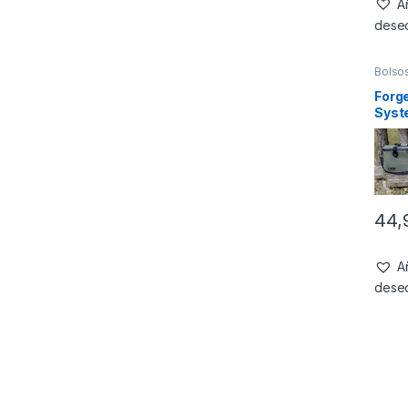
Añ
dese
Bolso
Forg
Syst
44,
Añ
dese