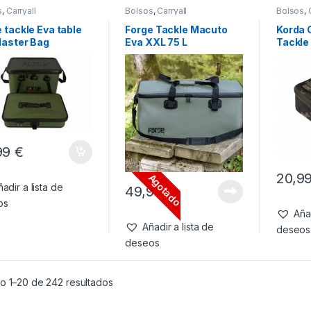
s
,
Carryall
Bolsos
,
Carryall
Bolsos
,
 tackle Eva table
Forge Tackle Macuto
Korda 
Master Bag
Eva XXL 75 L
Tackle
pact
Kamo
99
€
20,9
Agotado
adir a lista de
49,99
€
os
Añad
Añadir a lista de
deseos
deseos
o 1–20 de 242 resultados