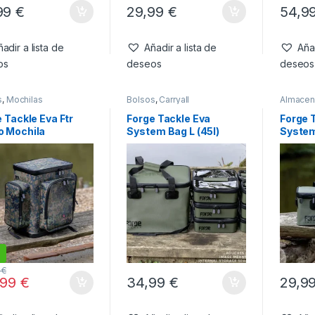
99
€
29,99
€
54,9
adir a lista de
Añadir a lista de
Añad
os
deseos
deseos
s
,
Mochilas
Bolsos
,
Carryall
Almacen
Campin
 Tackle Eva Ftr
Forge Tackle Eva
Forge 
 Mochila
System Bag L (45l)
System
sack 48.5 L
L(22L)
9
€
,99
€
34,99
€
29,9