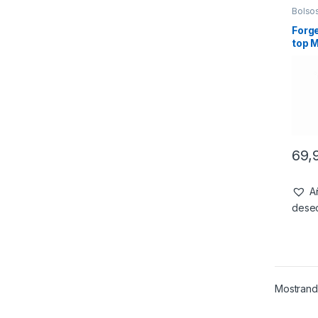
Bolso
Forge
top 
Com
69,
Añ
dese
Mostrand