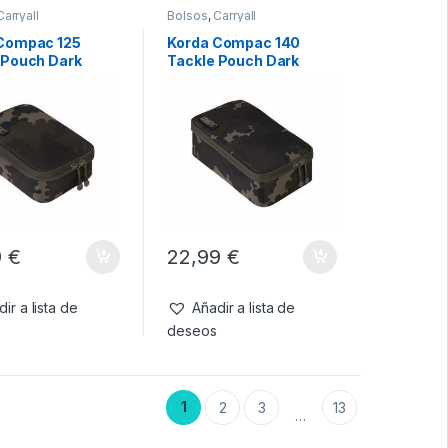
Carryall
Bolsos
,
Carryall
Compac 125
Korda Compac 140
 Pouch Dark
Tackle Pouch Dark
Kamo
9
€
22,99
€
ir a lista de
Añadir a lista de
deseos
1
2
3
13
…