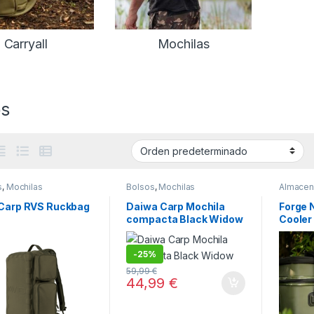
Carryall
Mochilas
os
s
,
Mochilas
Bolsos
,
Mochilas
Almacen
Campin
 Carp RVS Ruckbag
Daiwa Carp Mochila
Forge 
compacta Black Widow
Cooler
-
25%
59,99
€
44,99
€