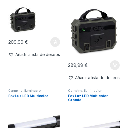
Inicio
Carpfishing
Camping
Iluminacion
Iluminacion
Mostrando 1–20 de 50 resultados
Filtros
Camping
,
Electronica
,
Camping
,
Electronica
,
Iluminacion
Iluminacion
Fox Halo Wireless Power 48k
Fox Halo Wireless Power 96k
209,99
€
Añadir a lista de deseos