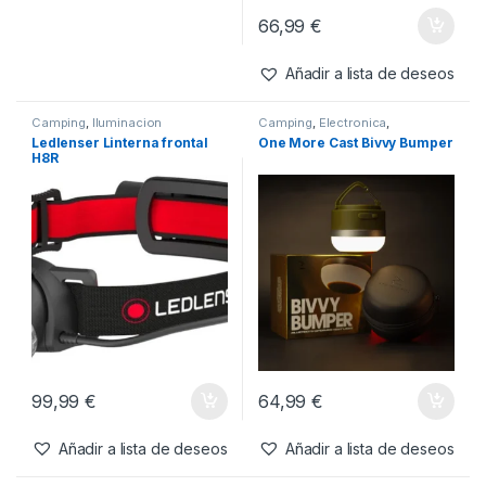
Camping
,
Iluminacion
Camping
,
Iluminacion
Fox Mozzy Zapper
Katran Fishing Line
Headlamp W/B460 Pro
18,99
€
Añadir a lista de deseos
66,99
€
Añadir a lista de deseos
Camping
,
Iluminacion
Camping
,
Electronica
,
Iluminacion
Ledlenser Linterna frontal
One More Cast Bivvy Bumper
H8R