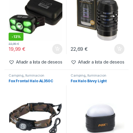
-
38%
Agotado
36,99
€
199,99
€
22,99
€
Añadir a lista de deseos
Añadir a lista de deseos
Camping
,
Iluminacion
Camping
,
Iluminacion
Zfish Headlamp Photonix
Zfish/NGT Bug Zapper Multi
Function Linterna
(recargable por USB)
-
13%
22,99
€
19,99
€
22,69
€