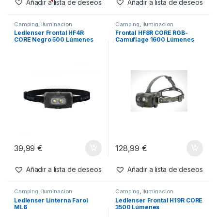
-
11%
Agotado
44,99
€
34,99
€
39,99
€
Añadir a lista de deseos
Añadir a lista de deseos
Camping
,
Iluminacion
Camping
,
Iluminacion
Ledlenser Frontal HF4R
Frontal HF8R CORE RGB-
CORE Negro 500 Lúmenes
Camuflage 1600 Lúmenes
Recargable
Recargable