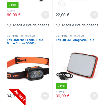
Añadir a lista de deseos
Añadir a lista de deseos
Camping
,
Iluminacion
Camping
,
Iluminacion
Fox Frontal Halo AL350C
Fox Halo Bivvy Light
-
13%
79,99
€
69,99
€
22,99
€
Añadir a lista de deseos
Añadir a lista de deseos
Camping
,
Iluminacion
Camping
,
Iluminacion
Fox Linterna Frontal Halo
Fox Luz de Fotografia Halo
Multi-Colour 500C H