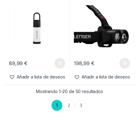
39,99
€
128,99
€
Añadir a lista de deseos
Añadir a lista de deseos
Camping
,
Iluminacion
Camping
,
Iluminacion
Ledlenser Linterna Farol
Ledlenser Frontal H19R CORE
ML6
3500 Lúmenes
89,99
€
198,99
€