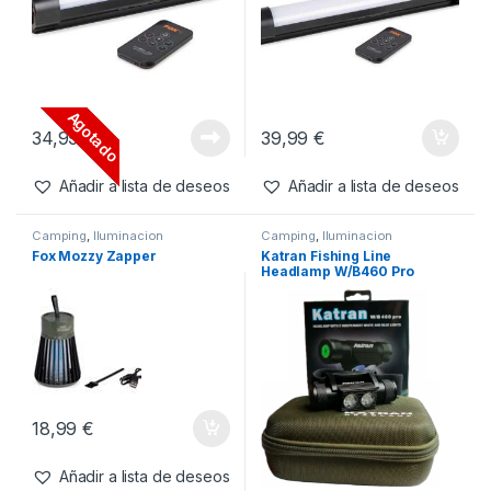
289,99
€
Añadir a lista de deseos
Camping
,
Iluminacion
Camping
,
Iluminacion
Fox Luz LED Multicolor
Fox Luz LED Multicolor
Grande
Agotado
34,99
€
39,99
€
Añadir a lista de deseos
Añadir a lista de deseos