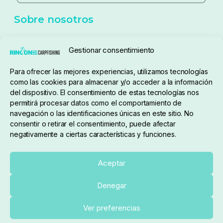
Sobre nosotros
Gestionar consentimiento
Para ofrecer las mejores experiencias, utilizamos tecnologías
pedidos@elrincondelcarpfishing.com
como las cookies para almacenar y/o acceder a la información
del dispositivo. El consentimiento de estas tecnologías nos
910 824 923
permitirá procesar datos como el comportamiento de
navegación o las identificaciones únicas en este sitio. No
Lunes a Viernes de 10:00 a 14:00 horas y 17:00 a
consentir o retirar el consentimiento, puede afectar
negativamente a ciertas características y funciones.
20:00
Paseo de Guadalajara, 36. Local 3. 28702. San
Aceptar
Sebastián De Los Reyes (Madrid)
Denegar
El Rincón del Carpfishing. © 2025. Todos los derechos
Ver preferencias
reservados.