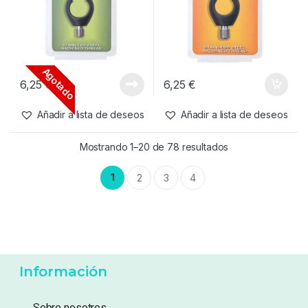
Agotado
6,25
€
6,25
€
Añadir a lista de deseos
Añadir a lista de deseos
Mostrando 1–20 de 78 resultados
1
2
3
4
Información
Sobre nosotros