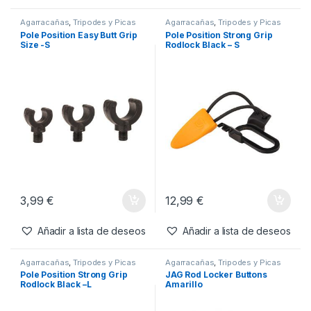
Agarracañas
,
Tripodes y Picas
Agarracañas
,
Tripodes y Picas
Pole Position Easy Butt Grip
Pole Position Strong Grip
Size -S
Rodlock Black – S
3,99
€
12,99
€
Añadir a lista de deseos
Añadir a lista de deseos
Agarracañas
,
Tripodes y Picas
Agarracañas
,
Tripodes y Picas
Pole Position Strong Grip
JAG Rod Locker Buttons
Rodlock Black –L
Amarillo