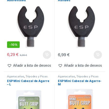
Abbreviated
Handles
-
10%
6,29
€
6,99
€
6,99
€
Añadir a lista de deseos
Añadir a lista de deseos
Agarracañas
,
Tripodes y Picas
Agarracañas
,
Tripodes y Picas
ESP Mini Cabezal de Agarre
ESP Mini Cabezal de Agarre-
– L
M