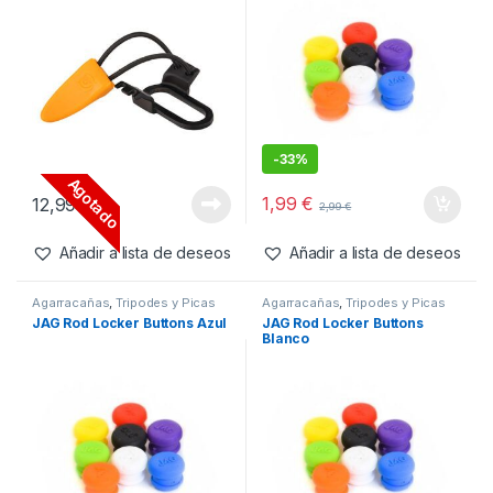
-
33%
Agotado
1,99
€
12,99
€
2,99
€
Añadir a lista de deseos
Añadir a lista de deseos
Agarracañas
,
Tripodes y Picas
Agarracañas
,
Tripodes y Picas
JAG Rod Locker Buttons Azul
JAG Rod Locker Buttons
Blanco