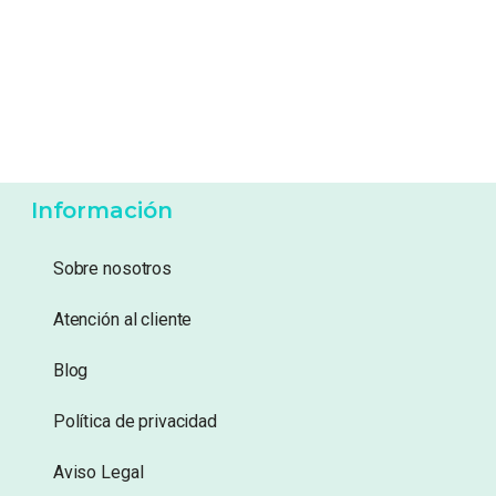
18,50
€
56,90
€
Añadir a lista de
Añadir a lista de
deseos
deseos
Información