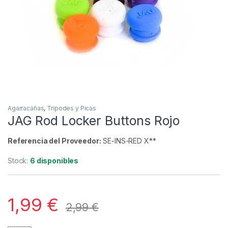
Inicio
Carpfishing
Tripodes y Picas
Agarraca
-
33%