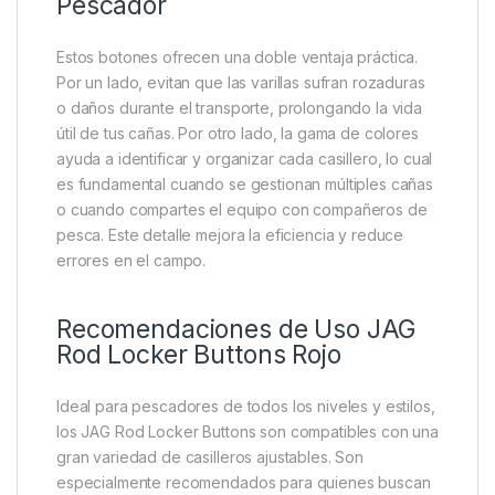
El diseño técnico de los JAG Rod Locker Buttons
permite una instalación sencilla y segura. No
requieren herramientas adicionales y encajan
perfectamente en los casilleros ajustables,
asegurando una fijación estable. Esto hace que
personalizar y proteger tus varillas sea rápido, sin
complicaciones, y sin afectar la funcionalidad de tu
equipo.
Beneficios Clave para el
Pescador
Estos botones ofrecen una doble ventaja práctica.
Por un lado, evitan que las varillas sufran rozaduras
o daños durante el transporte, prolongando la vida
útil de tus cañas. Por otro lado, la gama de colores
ayuda a identificar y organizar cada casillero, lo cual
es fundamental cuando se gestionan múltiples cañas
o cuando compartes el equipo con compañeros de