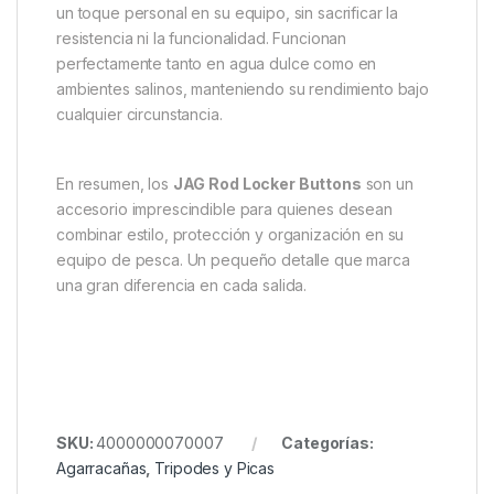
pesca. Este detalle mejora la eficiencia y reduce
errores en el campo.
Recomendaciones de Uso JAG
Rod Locker Buttons Rojo
Ideal para pescadores de todos los niveles y estilos,
los JAG Rod Locker Buttons son compatibles con una
gran variedad de casilleros ajustables. Son
especialmente recomendados para quienes buscan
un toque personal en su equipo, sin sacrificar la
resistencia ni la funcionalidad. Funcionan
perfectamente tanto en agua dulce como en
ambientes salinos, manteniendo su rendimiento bajo
cualquier circunstancia.
En resumen, los
JAG Rod Locker Buttons
son un
accesorio imprescindible para quienes desean