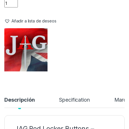
Agarracañas
,
Tripodes y Picas
JAG Rod Locker Buttons Rojo
Referencia del Proveedor:
SE-INS-RED X**
Stock:
6 disponibles
1,99
€
2,99
€
Añadir a lista de deseos