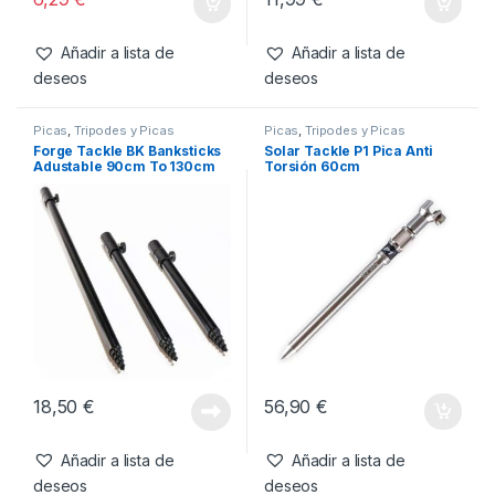
ESP Cabezal de Agarre
Fox Rod Lok Medium
Abbreviated
-
10%
6,99
€
6,29
€
11,99
€
Añadir a lista de
Añadir a lista de
deseos
deseos
Picas
,
Tripodes y Picas
Picas
,
Tripodes y Picas
Forge Tackle BK Banksticks
Solar Tackle P1 Pica Anti
Adustable 90cm To 130cm
Torsión 60cm