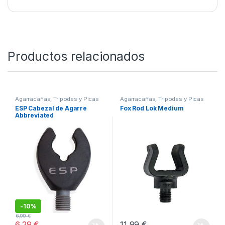
combinar estilo, protección y organización en su
equipo de pesca. Un pequeño detalle que marca
una gran diferencia en cada salida.
SKU:
4000000070007
Categorías:
Agarracañas
,
Tripodes y Picas
Productos relacionados
Agarracañas
,
Tripodes y Picas
Agarracañas
,
Tripodes y Picas