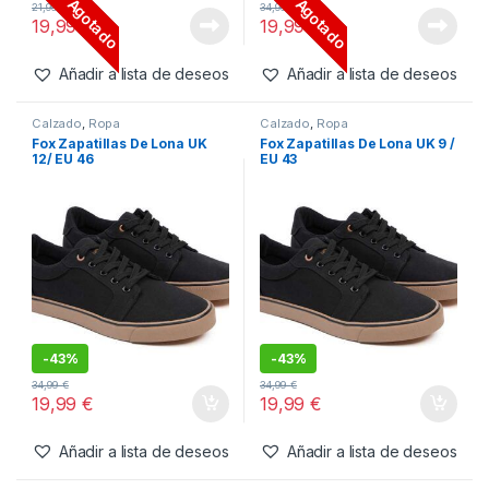
Agotado
Agotado
21,99
€
34,99
€
19,99
€
19,99
€
Añadir a lista de deseos
Añadir a lista de deseos
Calzado
,
Ropa
Calzado
,
Ropa
Fox Zapatillas De Lona UK
Fox Zapatillas De Lona UK 9 /
12/ EU 46
EU 43
-
43%
-
43%
34,99
€
34,99
€
19,99
€
19,99
€
Añadir a lista de deseos
Añadir a lista de deseos