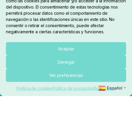
como las cookies para almacenar y/o acceder a la información
del dispositivo. El consentimiento de estas tecnologías nos
910 824 923
permitirá procesar datos como el comportamiento de
navegación o las identificaciones únicas en este sitio. No
Lunes a Viernes de 10:00 a 14:00 horas y 17:00 a
consentir o retirar el consentimiento, puede afectar
negativamente a ciertas características y funciones.
20:00
Paseo de Guadalajara, 36. Local 3. 28702. San
Aceptar
Sebastián De Los Reyes (Madrid)
Denegar
El Rincón del Carpfishing. © 2025. Todos los derechos
Ver preferencias
reservados.
Ecommerce conectado con Kiby ERP
Español
Política de cookies
Política de privacidad
Aviso Legal
▼