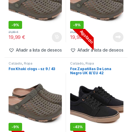
-
9%
-
9%
Agotado
21,99
€
21,99
€
19,99
€
19,99
€
Añadir a lista de deseos
Añadir a lista de deseos
Calzado
,
Ropa
Calzado
,
Ropa
Fox Khaki clogs – sz 9 / 43
Fox Zapatillas De Lona
Negro UK 8/ EU 42
-
9%
-
43%