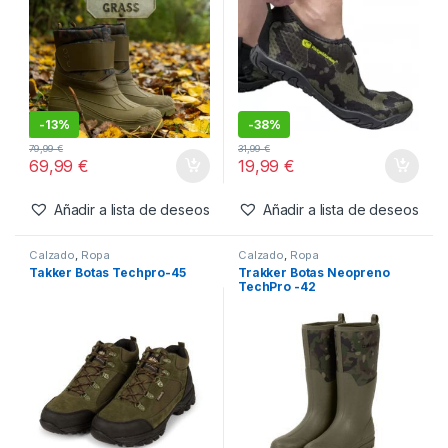
-
13%
-
38%
79,99
€
31,99
€
69,99
€
19,99
€
Añadir a lista de deseos
Añadir a lista de deseos
Calzado
,
Ropa
Calzado
,
Ropa
Takker Botas Techpro-45
Trakker Botas Neopreno
TechPro -42