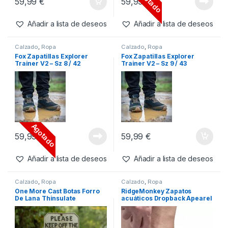
Agotado
59,99
€
59,99
€
Añadir a lista de deseos
Añadir a lista de deseos
Calzado
,
Ropa
Calzado
,
Ropa
Fox Zapatillas Explorer
Fox Zapatillas Explorer
Trainer V2 – Sz 8 / 42
Trainer V2 – Sz 9 / 43
Agotado
59,99
€
59,99
€
Añadir a lista de deseos
Añadir a lista de deseos
Calzado
,
Ropa
Calzado
,
Ropa
One More Cast Botas Forro
RidgeMonkey Zapatos
De Lana Thinsulate
acuáticos Dropback Apearel
Térmico-44
Camo Talla UK12 (EU47)