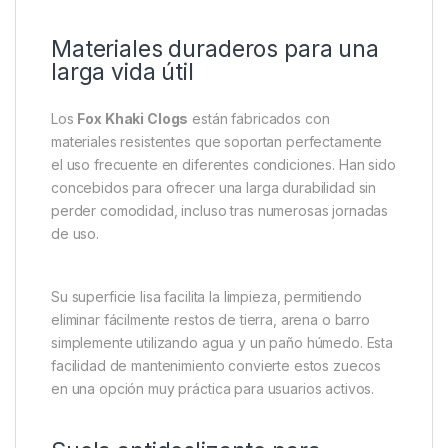
en la naturaleza combina perfectamente con ropa de
pesca, prendas de senderismo, ropa de trabajo y
vestimenta casual, adaptándose a cualquier entorno
sin perder estilo.
Además de su atractivo visual, el color caqui tiene
una ventaja práctica, ya que ayuda a disimular el
polvo, el barro y las pequeñas manchas que pueden
aparecer durante el uso en exteriores, manteniendo
un aspecto limpio durante más tiempo.
Materiales duraderos para una
larga vida útil
Los
Fox Khaki Clogs
están fabricados con
materiales resistentes que soportan perfectamente
el uso frecuente en diferentes condiciones. Han sido
concebidos para ofrecer una larga durabilidad sin