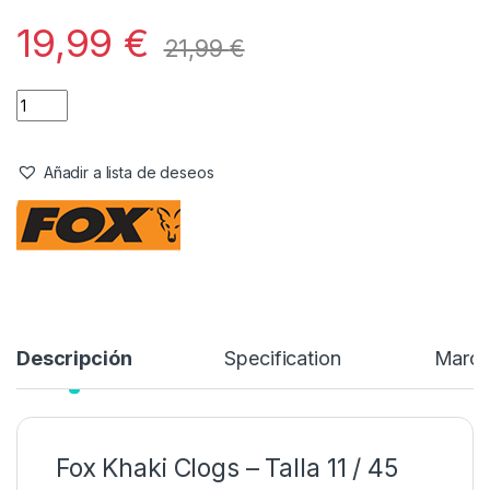
Calzado
,
Ropa
Fox Khaki clogs – sz 11 / 45
Referencia del Proveedor:
CFW214
Stock:
2 disponibles
19,99
€
21,99
€
Añadir a lista de deseos