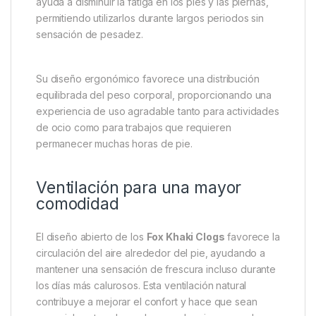
Su diseño tipo zueco facilita colocarlos y quitarlos
rápidamente, una ventaja especialmente apreciada
cuando se necesita cambiar de calzado con
frecuencia durante el día.
Ligereza que mejora cada paso
El reducido peso de estos zuecos hace que caminar
resulte mucho más cómodo y natural. Esta ligereza
ayuda a disminuir la fatiga en los pies y las piernas,
permitiendo utilizarlos durante largos periodos sin
sensación de pesadez.
Su diseño ergonómico favorece una distribución
equilibrada del peso corporal, proporcionando una
experiencia de uso agradable tanto para actividades
de ocio como para trabajos que requieren
permanecer muchas horas de pie.