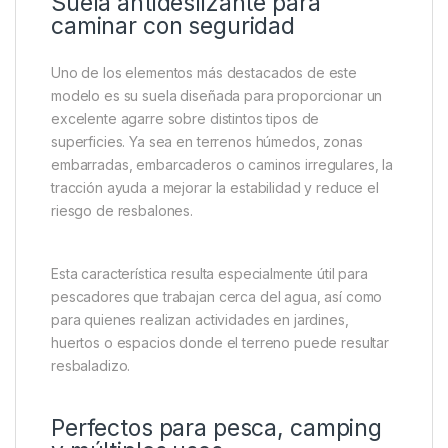
perder comodidad, incluso tras numerosas jornadas
de uso.
Su superficie lisa facilita la limpieza, permitiendo
eliminar fácilmente restos de tierra, arena o barro
simplemente utilizando agua y un paño húmedo. Esta
facilidad de mantenimiento convierte estos zuecos
en una opción muy práctica para usuarios activos.
Suela antideslizante para
caminar con seguridad
Uno de los elementos más destacados de este
modelo es su suela diseñada para proporcionar un
excelente agarre sobre distintos tipos de
superficies. Ya sea en terrenos húmedos, zonas
embarradas, embarcaderos o caminos irregulares, la
tracción ayuda a mejorar la estabilidad y reduce el