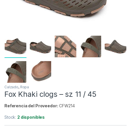
Inicio
Carpfishing
Ropa
Calzado
Fox Kha
-
9%