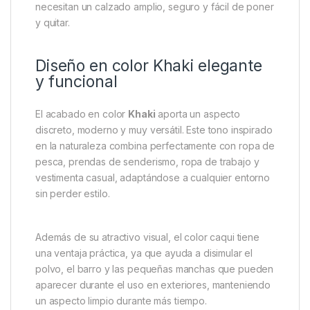
largas jornadas, ya sea pescando, realizando
trabajos de jardinería, disfrutando de una escapada
de camping o simplemente como calzado cómodo
para el día a día.
Su diseño ergonómico proporciona un excelente
ajuste al pie, favoreciendo una pisada natural y
ayudando a reducir el cansancio incluso después de
varias horas de uso continuo. La
talla 11 / 45
ofrece
un ajuste cómodo y estable para usuarios que
necesitan un calzado amplio, seguro y fácil de poner
y quitar.
Diseño en color Khaki elegante
y funcional
El acabado en color
Khaki
aporta un aspecto
discreto, moderno y muy versátil. Este tono inspirado