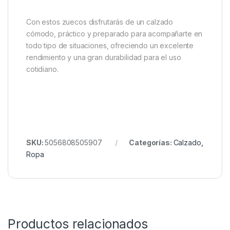
aventura
Si buscas un calzado resistente, ligero y fácil de
mantener, los
Fox Khaki Clogs – Talla 11 / 45
son
una excelente elección. Su combinación de diseño
ergonómico, materiales duraderos, suela con gran
agarre y estilo versátil los convierte en un
complemento imprescindible para quienes disfrutan
de la pesca, el camping, la jardinería o cualquier
actividad al aire libre.
Con estos zuecos disfrutarás de un calzado
cómodo, práctico y preparado para acompañarte en
todo tipo de situaciones, ofreciendo un excelente
rendimiento y una gran durabilidad para el uso
cotidiano.