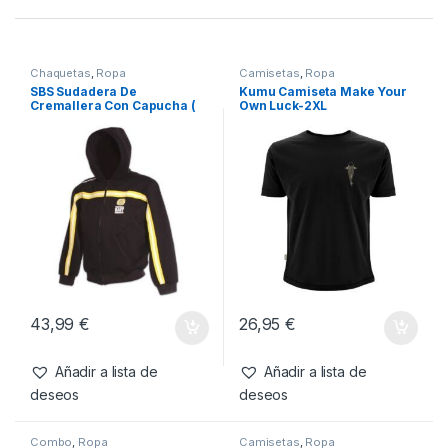
SKU:
5056808505907
Categorías:
Calzado
,
Ropa
Productos relacionados
Chaquetas
,
Ropa
Camisetas
,
Ropa
SBS Sudadera De
Kumu Camiseta Make Your
Cremallera Con Capucha (
Own Luck-2XL
Talla S )