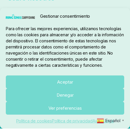
Gestionar consentimiento
Para ofrecer las mejores experiencias, utilizamos tecnologías
pedidos@elrincondelcarpfishing.com
como las cookies para almacenar y/o acceder a la información
del dispositivo. El consentimiento de estas tecnologías nos
910 824 923
permitirá procesar datos como el comportamiento de
navegación o las identificaciones únicas en este sitio. No
Lunes a Viernes de 10:00 a 14:00 horas y 17:00 a
consentir o retirar el consentimiento, puede afectar
negativamente a ciertas características y funciones.
20:00
Paseo de Guadalajara, 36. Local 3. 28702. San
Aceptar
Sebastián De Los Reyes (Madrid)
Denegar
El Rincón del Carpfishing. © 2025. Todos los derechos
Ver preferencias
reservados.
Ecommerce conectado con Kiby ERP
Español
Política de cookies
Política de privacidad
Aviso Legal
▼