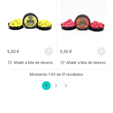
4,99
€
4,99
€
Añadir a lista de deseos
Añadir a lista de deseos
Cebos
,
Dumbells
,
Pop-Ups
Cebos
,
Dumbells
,
Pop-Ups
Bucovina Baits Pop
Bucovina Baits Pop
Up+Dumbel Ananas Banana
Up+Dumbel Capsuna 14mm
14mm 20gr
20gr
5,50
€
5,50
€