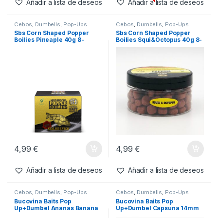
Agotado
4,99
€
4,99
€
Añadir a lista de deseos
Añadir a lista de deseos
Cebos
,
Dumbells
,
Pop-Ups
Cebos
,
Dumbells
,
Pop-Ups
Sbs Corn Shaped Popper
Sbs Corn Shaped Popper
Boilies Pineaple 40g 8-
Boilies Squi&Octopus 40g 8-
10mm
10mm