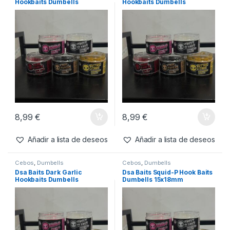
Inicio
Carpfishing
Cebos
Dumbells
Dumbells
Mostrando 1–20 de 51 resultados
Filtros
Cebos
,
Dumbells
Cebos
,
Dumbells
Dsa Baits Butyric Citrus
Dsa Baits Crustacean
Hookbaits Dumbells
Hookbaits Dumbells
15x18mm
15x18mm