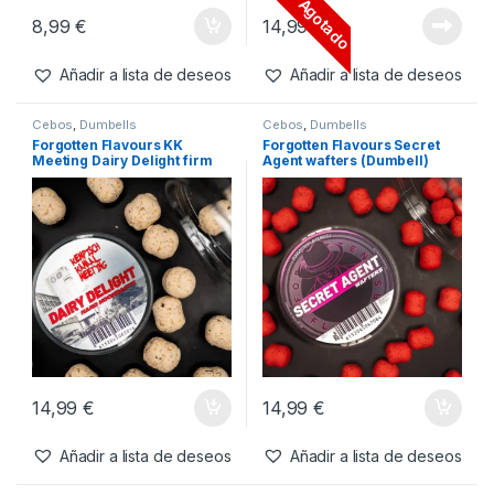
Cebos
,
Dumbells
Cebos
,
Dumbells
Dsa Baits Sweet Peanut
Forgotten Falvours KK
Hookbaits Dumbells
Meeting Monstercrab firm
15x18mm
hookbaits dumbbells 20mm
Agotado
8,99
€
14,99
€
Añadir a lista de deseos
Añadir a lista de deseos
Cebos
,
Dumbells
Cebos
,
Dumbells
Forgotten Flavours KK
Forgotten Flavours Secret
Meeting Dairy Delight firm
Agent wafters (Dumbell)
hookbaits dumbbells 20mm