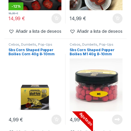
Añadir a lista de deseos
Añadir a lista de deseos
Cebos
,
Dumbells
Boilies
,
Cebos
,
Dumbells
Monkey Climber KK Meeting
Monkey Climber Sting & Krill
’25 Cassien Monster Crab
Firm Hookbaits Grey/Brown
Firm Hookbaits 16 x 20mm
16 x 20mm Dumbell
rojo
-
12%
16,99
€
14,99
€
14,99
€
Añadir a lista de deseos
Añadir a lista de deseos
Cebos
,
Dumbells
,
Pop-Ups
Cebos
,
Dumbells
,
Pop-Ups
Sbs Corn Shaped Popper
Sbs Corn Shaped Popper
Boilies Corn 40g 8-10mm
Boilies M1 40g 8-10mm