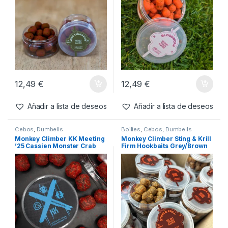
10,99
€
Agotado
14,99
€
Añadir a lista de deseos
Añadir a lista de deseos
Cebos
,
Dumbells
Cebos
,
Dumbells
,
Wafters
Monkey Climber A.C. Aged
Monkey Climber Bloodworw
Cinnamon Wafters Sandy
Dumbell Wafters
Brown 14 x 16mm(Dumbell)
12,49
€
12,49
€