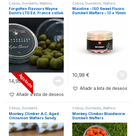
14,99
€
14,99
€
Añadir a lista de deseos
Añadir a lista de deseos
Cebos
,
Dumbells
,
Wafters
Cebos
,
Dumbells
,
Wafters
Forgotten Flavours Wayne
Mainline – ISO Sweet Fluoro
Dunn’s LTD Ed. France collab
Dumbell Wafters – 12 x 15mm
wafters Aztec Secret wafters
– Pink,Yellow,W
dumbell