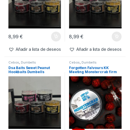
8,99
€
8,99
€
Añadir a lista de deseos
Añadir a lista de deseos
Cebos
,
Dumbells
Cebos
,
Dumbells
Dsa Baits Dark Garlic
Dsa Baits Squid-P Hook Baits
Hookbaits Dumbells
Dumbells 15x18mm
15x18mm
8,99
€
8,99
€
Añadir a lista de deseos
Añadir a lista de deseos