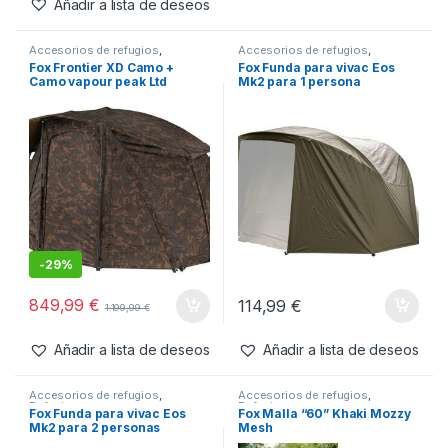
Añadir a lista de deseos
Accesorios de refugios
,
Accesorios de refugios
,
Refugios
Refugios
Fox Frontier XD Camo +
Fox Funda para vivac Eos
Camo vapour peak Ltd
Mk2 para 1 persona
Edition
-
29%
849,99
€
114,99
€
1.199,99
€
Añadir a lista de deseos
Añadir a lista de deseos
Accesorios de refugios
,
Accesorios de refugios
,
Refugios
Refugios
Fox Funda para vivac Eos
Fox Malla “60” Khaki Mozzy
Mk2 para 2 personas
Mesh