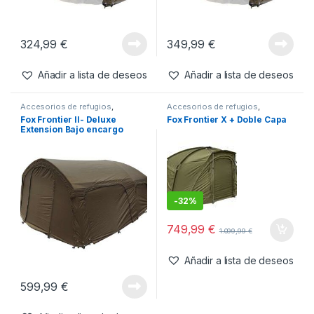
324,99
€
349,99
€
Añadir a lista de deseos
Añadir a lista de deseos
Accesorios de refugios
,
Accesorios de refugios
,
Refugios
Refugios
Fox Frontier II- Deluxe
Fox Frontier X + Doble Capa
Extension Bajo encargo
-
32%
749,99
€
1.099,99
€
Añadir a lista de deseos
599,99
€