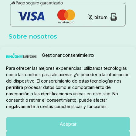
Sobre nosotros
Gestionar consentimiento
Para ofrecer las mejores experiencias, utilizamos tecnologías
pedidos@elrincondelcarpfishing.com
como las cookies para almacenar y/o acceder a la información
del dispositivo. El consentimiento de estas tecnologías nos
910 824 923
permitirá procesar datos como el comportamiento de
navegación o las identificaciones únicas en este sitio. No
Lunes a Viernes de 10:00 a 14:00 horas y 17:00 a
consentir o retirar el consentimiento, puede afectar
negativamente a ciertas características y funciones.
20:00
Paseo de Guadalajara, 36. Local 3. 28702. San
Aceptar
Sebastián De Los Reyes (Madrid)