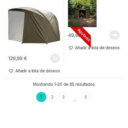
Agotado
49,99
€
Añadir a lista de deseos
129,99
€
Añadir a lista de deseos
Mostrando 1–20 de 85 resultados
1
2
3
5
…