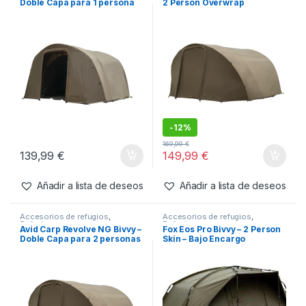
Doble Capa para 1 persona
2 Person Overwrap
-
12%
169,99
€
139,99
€
149,99
€
Añadir a lista de deseos
Añadir a lista de deseos
Accesorios de refugios
,
Accesorios de refugios
,
Refugios
Refugios
Avid Carp Revolve NG Bivvy –
Fox Eos Pro Bivvy – 2 Person
Doble Capa para 2 personas
Skin – Bajo Encargo