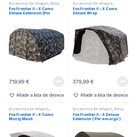
Accesorios de refugios
,
Bivvy
,
Accesorios de refugios
,
Refugios
Refugios
Fox Frontier II – X Camo
Fox Frontier II – X Camo
Deluxe Extension (Por
Deluxe Wrap
Encargo)
719,99
€
379,99
€
Añadir a lista de deseos
Añadir a lista de deseos
Accesorios de refugios
,
Accesorios de refugios
,
Bivvy
,
Refugios
Refugios
Fox Frontier II – X Camo
Fox Frontier II – X Deluxe
Mozzy Mesh
Extension ( Por encargo )