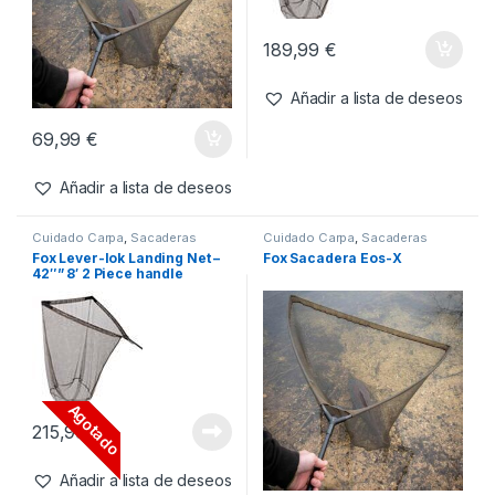
119,99
€
179,99
€
Añadir a lista de deseos
Añadir a lista de deseos
Cuidado Carpa
,
Sacaderas
Cuidado Carpa
,
Sacaderas
Fox Landing Net Eos-X – 42″
Fox Lever-lok Landing Net –
1,93 m
42″
189,99
€
Añadir a lista de deseos
69,99
€
Añadir a lista de deseos