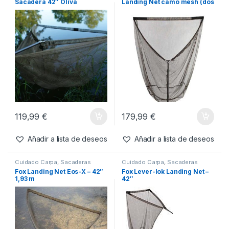
Inicio
Carpfishing
Cuidado Carpa
Sacaderas
Sacaderas
Mostrando 1–20 de 67 resultados
Filtros
Cuidado Carpa
,
Sacaderas
Cuidado Carpa
,
Sacaderas
Forge Tackle Class
Fox Horizon X4s 42″ 8ft Pole
Sacadera 42″ Oliva
Landing Net camo mesh (dos
tramos)