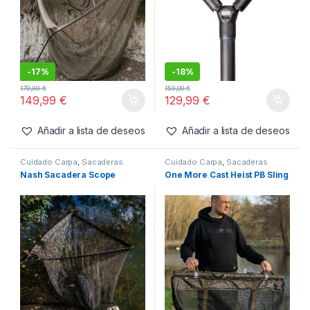
39,99
€
42,99
€
Añadir a lista de deseos
Añadir a lista de deseos
Cuidado Carpa
,
Sacaderas
Cuidado Carpa
,
Sacaderas
Nash Air Force F10 Landing
Nash Air Force F20 Landing
Net 46″
Net
-
17%
-
18%
179,99
€
159,00
€
149,99
€
129,99
€
Añadir a lista de deseos
Añadir a lista de deseos