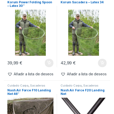
23,99
€
Añadir a lista de deseos
22,99
€
Añadir a lista de deseos
Cuidado Carpa
,
Sacaderas
Cuidado Carpa
,
Sacaderas
Korum Power Folding Spoon
Korum Sacadera – Latex 34
– Latex 30″