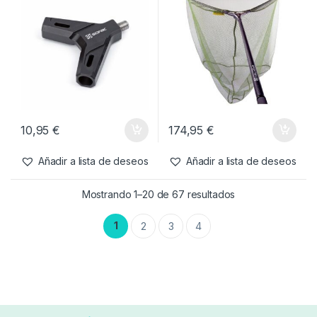
-
14%
127,99
€
109,99
€
79,95
€
Añadir a lista de deseos
Añadir a lista de deseos
Cuidado Carpa
,
Sacaderas
Cuidado Carpa
,
Sacaderas
Sonik V de aluminio Para
Sportex carp landing net with
Sacadera
rubberized net olive green
42″
10,95
€
174,95
€