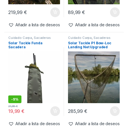
Cuidado Carpa
,
Sacaderas
Cuidado Carpa
,
Sacaderas
Nash Sacadera Scope
One More Cast Heist PB Sling
219,99
€
89,99
€
Añadir a lista de deseos
Añadir a lista de deseos
Cuidado Carpa
,
Sacaderas
Cuidado Carpa
,
Sacaderas
Solar Tackle Funda
Solar Tackle P1 Bow-Loc
Sacadera
Landing Net Upgraded