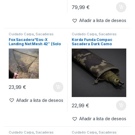
Cuidado Carpa
,
Sacaderas
Cuidado Carpa
,
Sacaderas
Fox Lever-lok Landing Net –
Fox Sacadera Eos-X
42″” 8′ 2 Piece handle
Agotado
215,99
€
Añadir a lista de deseos
79,99
€
Añadir a lista de deseos
Cuidado Carpa
,
Sacaderas
Cuidado Carpa
,
Sacaderas
Fox Sacadera”Eos-X
Korda Funda Compac
Landing Net Mesh 42″ (Solo
Sacadera Dark Camo
la Red)