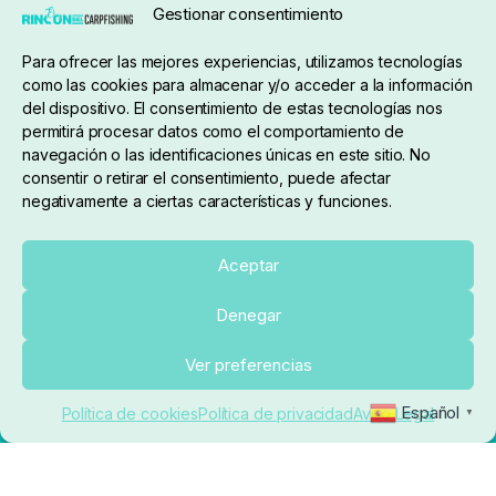
Gestionar consentimiento
Para ofrecer las mejores experiencias, utilizamos tecnologías
pedidos@elrincondelcarpfishing.com
como las cookies para almacenar y/o acceder a la información
del dispositivo. El consentimiento de estas tecnologías nos
910 824 923
permitirá procesar datos como el comportamiento de
navegación o las identificaciones únicas en este sitio. No
Lunes a Viernes de 10:00 a 14:00 horas y 17:00 a
consentir o retirar el consentimiento, puede afectar
negativamente a ciertas características y funciones.
20:00
Paseo de Guadalajara, 36. Local 3. 28702. San
Aceptar
Sebastián De Los Reyes (Madrid)
Denegar
El Rincón del Carpfishing. © 2025. Todos los derechos
Añadir al carrito
Ver preferencias
reservados.
Ecommerce conectado con Kiby ERP
Español
Política de cookies
Política de privacidad
Aviso Legal
▼