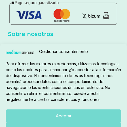
Sobre nosotros
Gestionar consentimiento
Para ofrecer las mejores experiencias, utilizamos tecnologías
pedidos@elrincondelcarpfishing.com
como las cookies para almacenar y/o acceder a la información
del dispositivo. El consentimiento de estas tecnologías nos
910 824 923
permitirá procesar datos como el comportamiento de
navegación o las identificaciones únicas en este sitio. No
Lunes a Viernes de 10:00 a 14:00 horas y 17:00 a
consentir o retirar el consentimiento, puede afectar
negativamente a ciertas características y funciones.
20:00
Paseo de Guadalajara, 36. Local 3. 28702. San
Aceptar
Sebastián De Los Reyes (Madrid)