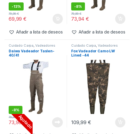
-
13%
-
8%
79,99
€
79,99
€
69,99
€
73,94
€
Añadir a lista de deseos
Añadir a lista de deseos
Cuidado Carpa
,
Vadeadores
Cuidado Carpa
,
Vadeadores
Daiwa Vadeador Taslen-
Fox Vadeador Camo LW
40/41
Lined -44
-
8%
Agotado
79,99
€
73,99
€
109,99
€