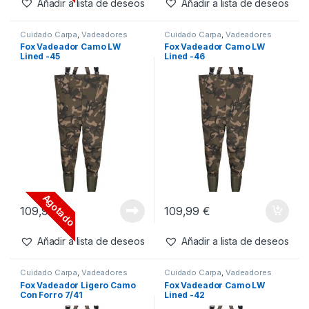
Añadir a lista de deseos
Añadir a lista de deseos
Cuidado Carpa
,
Vadeadores
Cuidado Carpa
,
Vadeadores
Fox Vadeador Camo LW
Fox Vadeador Camo LW
Lined -45
Lined -46
Agotado
109,99
€
109,99
€
Añadir a lista de deseos
Añadir a lista de deseos
Cuidado Carpa
,
Vadeadores
Cuidado Carpa
,
Vadeadores
Fox Vadeador Ligero Camo
Fox Vadeador Camo LW
Con Forro 7/41
Lined -42