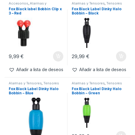
Accesorios
,
Alarmas y
Alarmas y Tensores
,
Tensores
Tensores
,
Tensores
Fox Black label Bobbin Clip x
Fox Black Label Dinky Halo
3 – Red
Bobbin – Black
9,99
€
29,99
€
Añadir a lista de deseos
Añadir a lista de deseos
Alarmas y Tensores
,
Tensores
Alarmas y Tensores
,
Tensores
Fox Black Label Dinky Halo
Fox Black Label Dinky Halo
Bobbin – Blue
Bobbin – Green