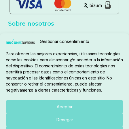
Sobre nosotros
Gestionar consentimiento
Para ofrecer las mejores experiencias, utilizamos tecnologías
pedidos@elrincondelcarpfishing.com
como las cookies para almacenar y/o acceder a la información
del dispositivo. El consentimiento de estas tecnologías nos
910 824 923
permitirá procesar datos como el comportamiento de
navegación o las identificaciones únicas en este sitio. No
Lunes a Viernes de 10:00 a 14:00 horas y 17:00 a
consentir o retirar el consentimiento, puede afectar
negativamente a ciertas características y funciones.
20:00
Paseo de Guadalajara, 36. Local 3. 28702. San
Aceptar
Sebastián De Los Reyes (Madrid)
Denegar
El Rincón del Carpfishing. © 2025. Todos los derechos