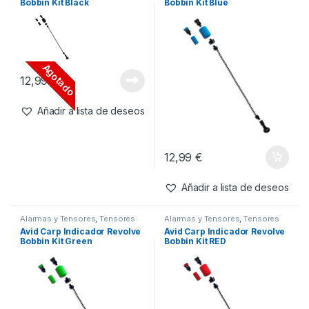
Bobbin Kit Black
Bobbin Kit Blue
Agotado
12,99
€
Añadir a lista de deseos
12,99
€
Añadir a lista de deseos
Alarmas y Tensores
,
Tensores
Alarmas y Tensores
,
Tensores
Avid Carp Indicador Revolve
Avid Carp Indicador Revolve
Bobbin Kit Green
Bobbin Kit RED