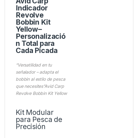
Avid Carp
Indicador
Revolve
Bobbin Kit
Yellow–
Personalizació
n Total para
Cada Picada
“Versatilidad en tu
señalador – adapta el
bobbin al estilo de pesca
que necesites”Avid Carp
Revolve Bobbin Kit Yellow
Kit Modular
para Pesca de
Precisión