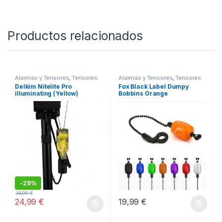
Productos relacionados
Alarmas y Tensores
,
Tensores
Alarmas y Tensores
,
Tensores
Delkim Nitelite Pro
Fox Black Label Dumpy
illuminating (Yellow)
Bobbins Orange
-
29%
34,99
€
24,99
€
19,99
€