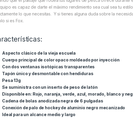
orido que el paisaje que rodea tus lugares de pesca ofrece durante e
equipo es capaz de darte el máximo rendimiento sea cual sea tu estil
ctamente lo que necesitas. Y si tienes alguna duda sobre la necesid
olo si es Fox.
racterísticas:
Aspecto clásico de la vieja escuela
Cuerpo principal de color opaco moldeado por inyección
Con dos ventanas isotópicas transparentes
Tapón único y desmontable con hendiduras
Pesa 13g
Se suministra con un inserto de peso de latón
Disponible en: Rojo, naranja, verde, azul, morado, blanco y neg
Cadena de bolas anodizada negra de 6 pulgadas
Conexión de palo de hockey de aluminio negro mecanizado
Ideal para un alcance medio y largo