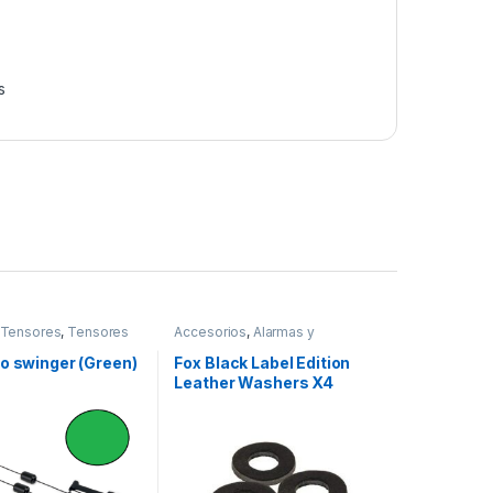
s
 Tensores
,
Tensores
Accesorios
,
Alarmas y
Tensores
,
Tripodes y Picas
o swinger (Green)
Fox Black Label Edition
Leather Washers X4