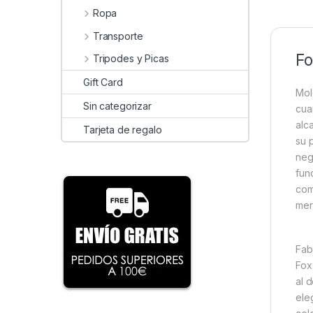
Ropa
Transporte
Fo
Tripodes y Picas
Gift Card
Mol
Sin categorizar
cua
alc
Tarjeta de regalo
su 
neg
fun
com
mer
Fab
Fox
al 
ele