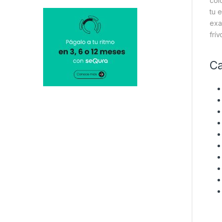
col
tu 
exa
frív
Ca