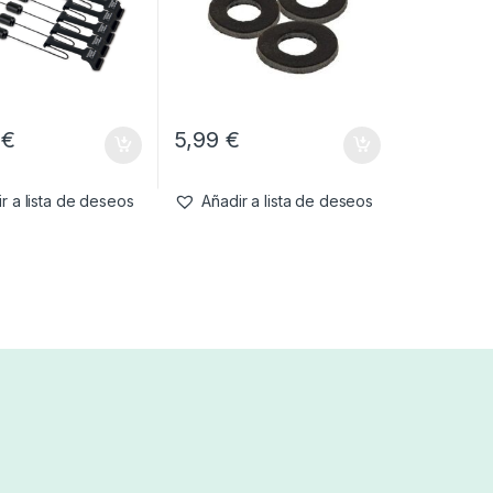
9
€
5,99
€
r a lista de deseos
Añadir a lista de deseos