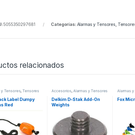
U:
5055350297681
Categorías:
Alarmas y Tensores
,
Tensore
uctos relacionados
 y Tensores
,
Tensores
Accesorios
,
Alarmas y Tensores
Alarmas y
lack Label Dumpy
Delkim D-Stak Add-On
Fox Micr
ns Red
Weights