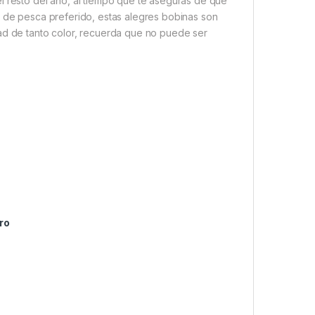
l resto del año, al tiempo que te aseguras de que
o de pesca preferido, estas alegres bobinas son
ad de tanto color, recuerda que no puede ser
ro