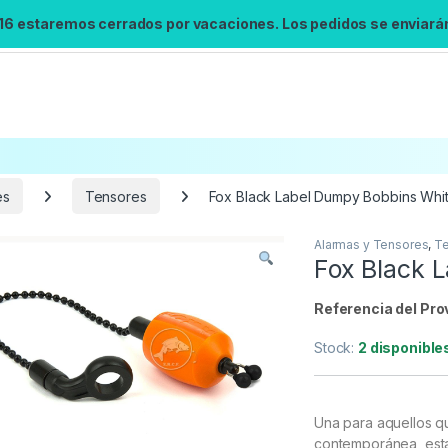
 16 estaremos cerrados por vacaciones. Los pedidos se enviarán 
es
Tensores
Fox Black Label Dumpy Bobbins Whi
Alarmas y Tensores
,
T
Búsqueda no disponible
Fox Black 
No se pudo cargar el widget de búsqueda.
Inténtalo de nuevo.
Referencia del Pro
Stock:
2 disponible
Reintentar
Una para aquellos qu
contemporánea, esta