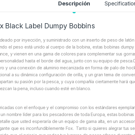
Descripción
Specificatio
x Black Label Dumpy Bobbins
deado por inyección, y suministrado con un inserto de peso de latón 
ndo el peso está unido al cuerpo de la bobina, estas bobinas dumpy 
ance, y vienen en una gama de colores para complementar sus gorras
personalidad hasta el borde del agua, junto con su equipo de pesca
ro y una conexión de aluminio mecanizada en forma de palo de hock
cional a su dinámica configuración de orilla, y un gran tema de con
partan su pasión por la pesca, y cuya compañía ciertamente hará que 
ezcan la pena, incluso cuando esté en blanco.
ricadas con el enfoque y el compromiso con los estándares ejemplare
 un nombre líder para los pescadores de toda Europa, estas bobinas l
detalle que usted esperaría de un equipo de gama alta, en un accesorio
gante que es inconfundiblemente Fox. Tanto si quieres alegrar tus ses