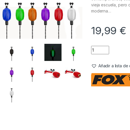
vieja escuela, pero 
moderna…
19,99
€
Añadir a lista d