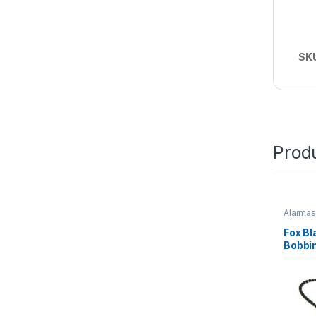
SK
Prod
Alarmas
Fox B
Bobbi