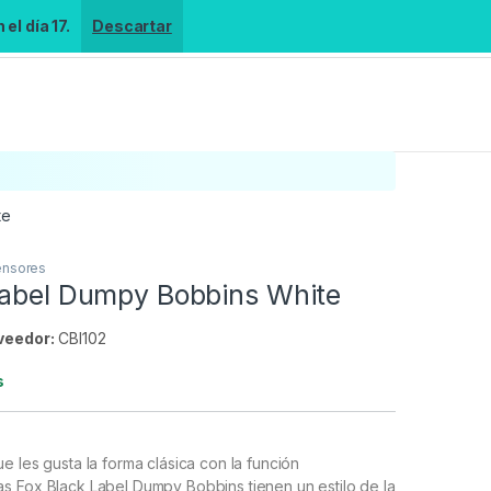
el día 17.
Descartar
te
ensores
Label Dumpy Bobbins White
veedor:
CBI102
s
e les gusta la forma clásica con la función
s Fox Black Label Dumpy Bobbins tienen un estilo de la