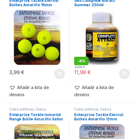
Enterprise Tackle Eternal
SBS Complete Attract
Boilies Amarillo 15mm
Summer 250ml
-
8%
12,99
€
3,99
€
11,99
€
Añadir a lista de
Añadir a lista de
deseos
deseos
Cebo artificial
,
Cebos
Cebo artificial
,
Cebos
Enterprise Tackle Inmortal
Enterprise Tackle Eternal
Range Boilie Amarillo Sabor
Boilies Amarillo 12mm
Scopex Peach 10mm