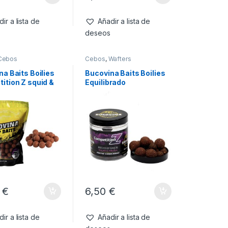
ir a lista de
Añadir a lista de
deseos
Cebos
Cebos
,
Wafters
a Baits Boilies
Bucovina Baits Boilies
ition Z squid &
Equilibrado
a 20mm 1kg
Competition Z Squid &
Ciruela 120gr
0
€
6,50
€
ir a lista de
Añadir a lista de