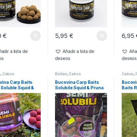
0
€
5,95
€
6,95
adir a lista de
Añadir a lista de
Añad
os
deseos
deseos
s
,
Cebos
Boilies
,
Cebos
Cebos
,
vina Carp Baits
Bucovina Carp Baits
Bucovi
 Soluble Squid &
Solubile Squid & Pruna
Baits 
a 18 mm 150 g
18 mm 800 g
Succes
2,3,4