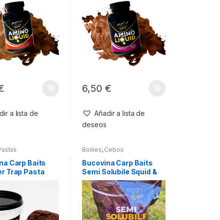
€
6,50
€
ir a lista de
Añadir a lista de
deseos
Pastas
Boilies
,
Cebos
na Carp Baits
Bucovina Carp Baits
r Trap Pasta
Semi Solubile Squid &
e 400g
Capsuna 18 mm 800 g