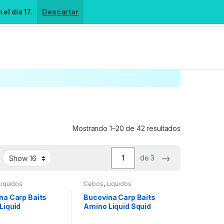
el día 17.
Descartar
Mostrando 1–20 de 42 resultados
→
de 3
Liquidos
Cebos
,
Liquidos
na Carp Baits
Bucovina Carp Baits
Liquid
Amino Liquid Squid
urter Spicy
pruna 250ml