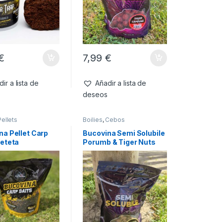
€
7,99
€
ir a lista de
Añadir a lista de
deseos
Pellets
Boilies
,
Cebos
na Pellet Carp
Bucovina Semi Solubile
Reteta
Porumb & Tiger Nuts
ului Bag Mix
18mm 800g
,5,6mm