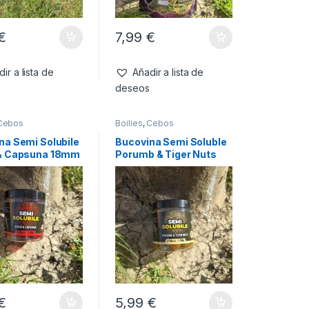
€
7,99
€
ir a lista de
Añadir a lista de
deseos
Cebos
Boilies
,
Cebos
na Semi Solubile
Bucovina Semi Soluble
& Capsuna 18mm
Porumb & Tiger Nuts
18mm 150g
€
5,99
€