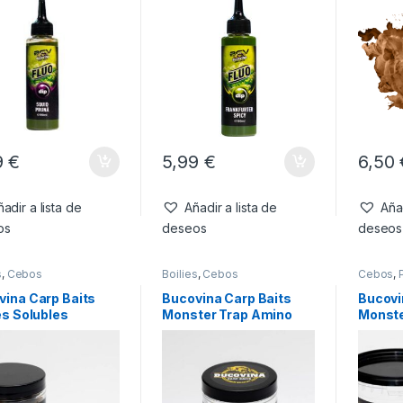
250ml
9
€
5,99
€
6,50
adir a lista de
Añadir a lista de
Añad
os
deseos
deseos
s
,
Cebos
Boilies
,
Cebos
Cebos
,
vina Carp Baits
Bucovina Carp Baits
Bucovi
es Solubles
Monster Trap Amino
Monste
ter Trap 16mm-
Dip
Solubl
m