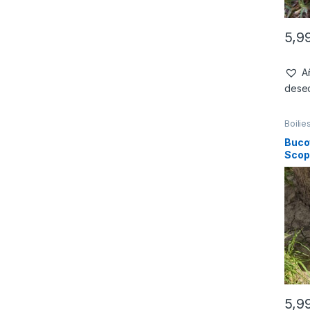
5,9
Añ
dese
Boilie
Buco
Scop
150g
5,9