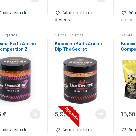
adir a lista de
Añadir a lista de
Añad
os
deseos
deseos
s
,
Liquidos
Cebos
,
Liquidos
Boilies
,
vina Baits Amino
Bucovina Baits Amino
Bucovin
Competition Z
Dip The Secret
Compet
 & Ciruela 150gr
Frankfurter Spicy 150ml
ciruel
Agotado
5
€
5,95
€
15,5
adir a lista de
Añadir a lista de
Añad