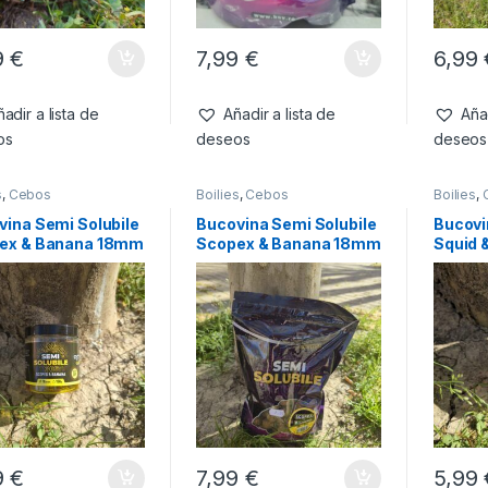
9
€
7,99
€
6,99
adir a lista de
Añadir a lista de
Añad
os
deseos
deseos
s
,
Cebos
Boilies
,
Cebos
Boilies
,
vina Semi Solubile
Bucovina Semi Solubile
Bucovi
ex & Banana 18mm
Scopex & Banana 18mm
Squid 
800g
150g
9
€
7,99
€
5,99