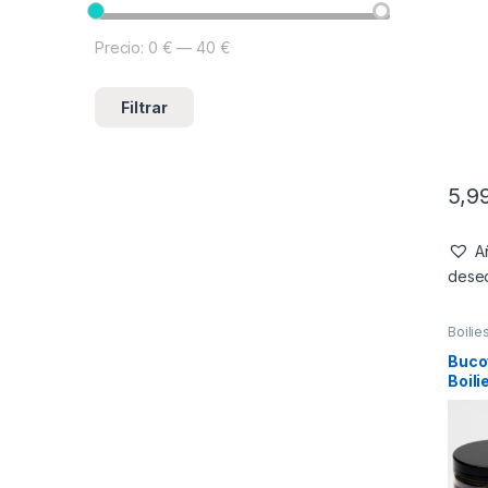
Precio:
0 €
—
40 €
Filtrar
5,9
Añ
dese
Boilie
Buco
Boili
Mons
20m