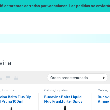
 16 estaremos cerrados por vacaciones. Los pedidos se enviarán 
vina
s
,
Liquidos
Cebos
,
Liquidos
Cebos
,
ina Baits Fluo Dip
Bucovina Baits Liquid
Bucovi
d Pruna 100ml
Fluo Frankfurter Spicy
Amino 
Frankf