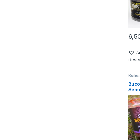
6,5
Añ
dese
Boilie
Buco
Semi
Prun