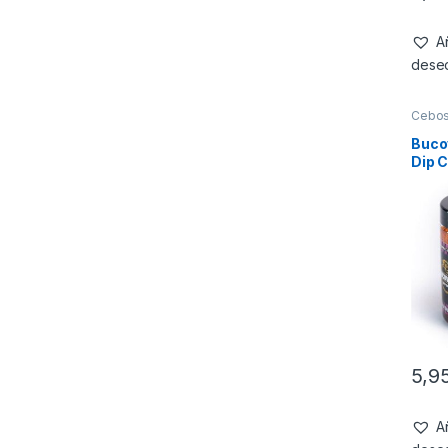
Añ
dese
Cebo
Buco
Dip 
Squid
5,9
Añ