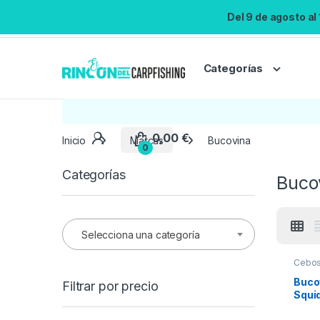
Del 9 de agosto al
Categorías
0,00
€
Inicio
Marcas
Bucovina
0
Categorías
Buco
Selecciona una categoría
Cebo
Bucov
Filtrar por precio
Squi