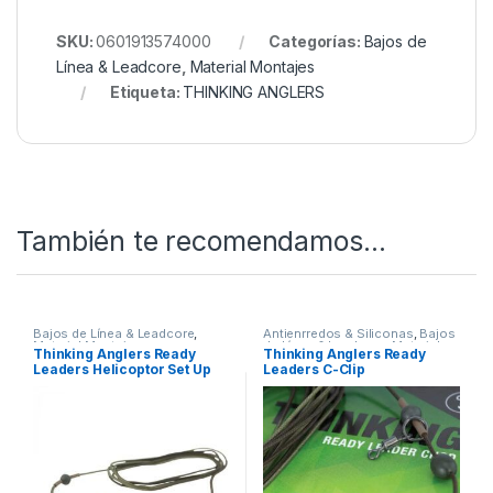
SKU:
0601913574000
Categorías:
Bajos de
Línea & Leadcore
,
Material Montajes
Etiqueta:
THINKING ANGLERS
También te recomendamos…
Bajos de Línea & Leadcore
,
Antienrredos & Siliconas
,
Bajos
Material Montajes
de Línea & Leadcore
,
Material
Thinking Anglers Ready
Thinking Anglers Ready
Montajes
Leaders Helicoptor Set Up
Leaders C-Clip