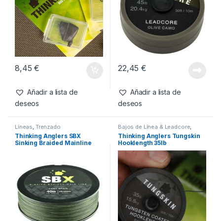
8,45
€
22,45
€
Añadir a lista de
Añadir a lista de
deseos
deseos
Líneas
,
Trenzado
Bajos de Línea & Leadcore
,
Material Montajes
Thinking Anglers SBX
Thinking Anglers Tungskin
Sinking Braided Mainline
Hooklength 35lb
40lb 0.34mm 18.18kg 300m