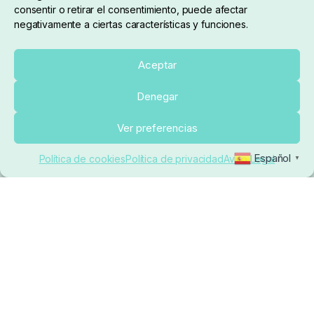
consentir o retirar el consentimiento, puede afectar
negativamente a ciertas características y funciones.
Sobre nosotros
Aceptar
Denegar
pedidos@elrincondelcarpfishing.com
Añadir al carrito
Ver preferencias
910 824 923
Español
Política de cookies
Política de privacidad
Aviso Legal
▼
Lunes a Viernes de 10:00 a 14:00 horas y 17:00 a
20:00
Paseo de Guadalajara, 36. Local 3. 28702. San
Sebastián De Los Reyes (Madrid)
El Rincón del Carpfishing. © 2025. Todos los derechos
reservados.