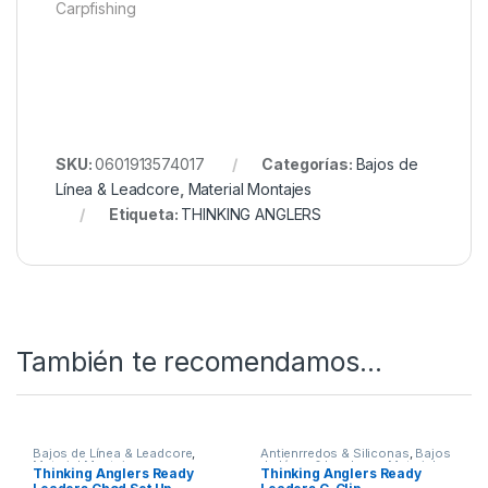
Carpfishing
SKU:
0601913574017
Categorías:
Bajos de
Línea & Leadcore
,
Material Montajes
Etiqueta:
THINKING ANGLERS
También te recomendamos…
Bajos de Línea & Leadcore
,
Antienrredos & Siliconas
,
Bajos
Material Montajes
de Línea & Leadcore
,
Material
Thinking Anglers Ready
Thinking Anglers Ready
Montajes