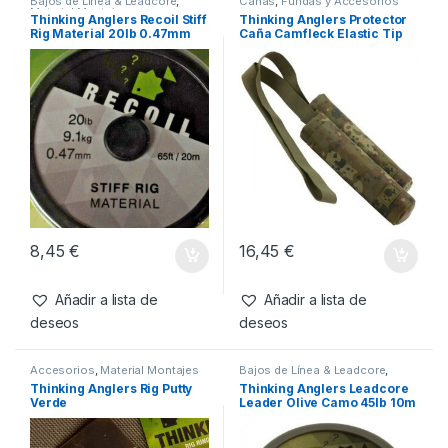
Bajos de Línea & Leadcore
,
Cañas
,
Fundas y Accesorios
Material Montajes
Thinking Anglers Recoil Stiff
Thinking Anglers Protector
Rig Material 20lb 0.47mm
Caña Camfleck Elastic Tip
20m
Top
8,45
€
16,45
€
Añadir a lista de
Añadir a lista de
deseos
deseos
Accesorios
,
Material Montajes
Bajos de Línea & Leadcore
,
Material Montajes
Thinking Anglers Rig Putty
Thinking Anglers Leadcore
Verde
Leader Olive Camo 45lb 10m