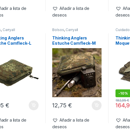
adir a lista de
Añadir a lista de
Añad
os
deseos
deseos
s
,
Carryall
Bolsos
,
Carryall
Cuidado
king Anglers
Thinking Anglers
Thinki
che Camfleck-L
Estuche Camfleck-M
Moque
-
10%
182,95
€
95
€
12,75
€
164,
adir a lista de
Añadir a lista de
Añad
os
deseos
deseos