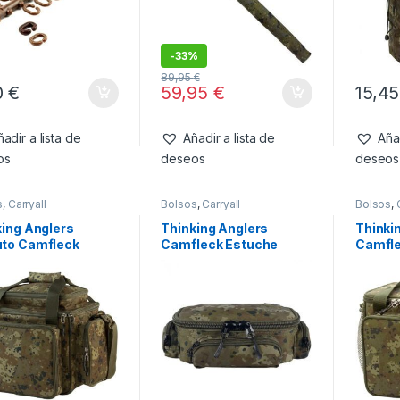
-
33%
89,95
€
0
€
59,95
€
15,4
adir a lista de
Añadir a lista de
Añad
os
deseos
deseos
s
,
Carryall
Bolsos
,
Carryall
Bolsos
,
king Anglers
Thinking Anglers
Thinki
to Camfleck
Camfleck Estuche
Camfle
all
Tackle
Isotér