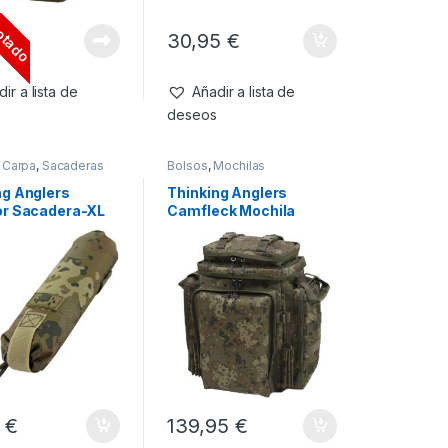
otado
5
€
30,95
€
ir a lista de
Añadir a lista de
deseos
 Carpa
,
Sacaderas
Bolsos
,
Mochilas
ng Anglers
Thinking Anglers
or Sacadera-XL
Camfleck Mochila
Rucksack
5
€
139,95
€