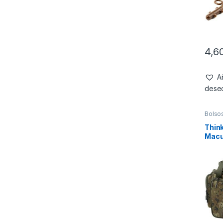
4,6
Añ
dese
Bolso
Thin
Macu
Carry