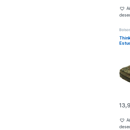
Añ
dese
Bolso
Thin
Estu
13,
Añ
dese