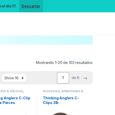
el día 17.
Descartar
Mostrando 1–20 de 103 resultados
→
de 6
edos & Siliconas
,
Accesorios
,
Antienrredos &
 Montajes
Siliconas
,
Material Montajes
ng Anglers C-Clip
Thinking Anglers C-
ne Pieces
Clips 3lb