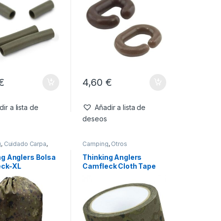
€
4,60
€
ir a lista de
Añadir a lista de
deseos
g
,
Cuidado Carpa
,
Camping
,
Otros
res
ng Anglers Bolsa
Thinking Anglers
eck-XL
Camfleck Cloth Tape
10m