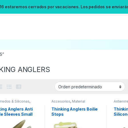
 16 estaremos cerrados por vacaciones. Los pedidos se enviarán 
S”
KING ANGLERS
rredos & Siliconas
,
Accesorios
,
Material
Antienrr
al Montajes
Montajes
Material
ing Anglers Anti
Thinking Anglers Boilie
Thinki
le Sleeves Small
Stops
Silico
e