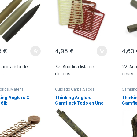
5
€
4,95
€
4,60
adir a lista de
Añadir a lista de
Añad
os
deseos
deseos
orios
,
Material
Cuidado Carpa
,
Sacos
Campin
jes
Vadeado
ing Anglers C-
Thinking Anglers
Thinki
 6lb
Camfleck Todo en Uno
Camfl