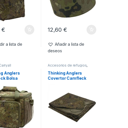
5
€
12,60
€
ir a lista de
Añadir a lista de
deseos
Carryall
Accesorios de refugios
,
Refugios
ng Anglers
Thinking Anglers
ck Bolsa
Covertor Camfleck
mica