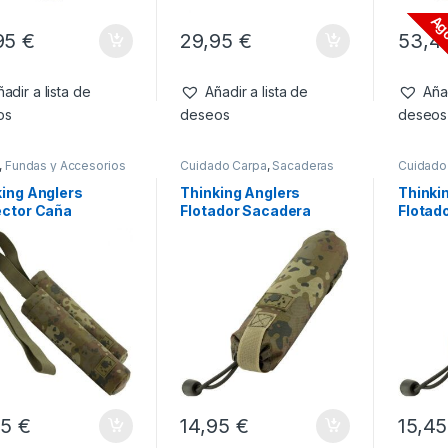
Ag
95
€
29,95
€
53,4
adir a lista de
Añadir a lista de
Añad
os
deseos
deseos
,
Fundas y Accesorios
Cuidado Carpa
,
Sacaderas
Cuidado
king Anglers
Thinking Anglers
Thinki
ector Caña
Flotador Sacadera
Flotad
eck Elastic Tip
Camfleck
45
€
14,95
€
15,4