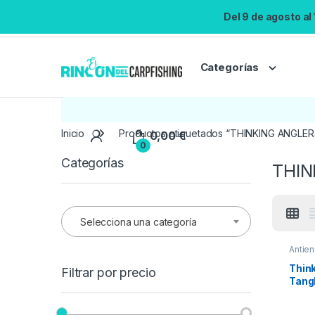
Del 9 de agosto al
Categorías
Inicio
Productos etiquetados “THINKING ANGLER
0,00
€
0
Categorías
THIN
Selecciona una categoría
Antien
Materi
Think
Filtrar por precio
Tang
Verd