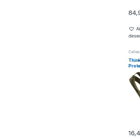
84,
Añ
dese
Cañas
Thin
Prot
Camfl
Top
16,