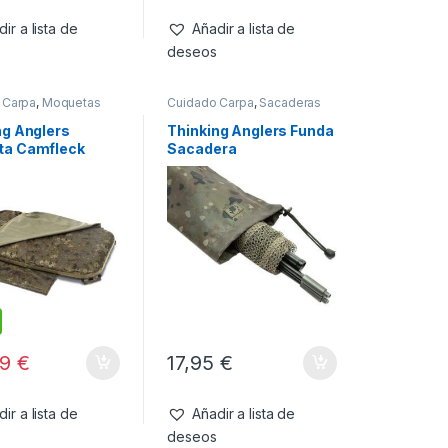
ir a lista de
Añadir a lista de
deseos
 Carpa
,
Moquetas
Cuidado Carpa
,
Sacaderas
ng Anglers
Thinking Anglers Funda
ta Camfleck
Sacadera
99
€
17,95
€
ir a lista de
Añadir a lista de
deseos