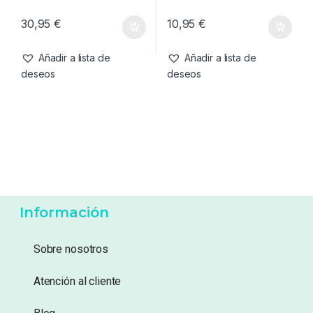
Accesorios de refugios
,
Bajos de Línea & Leadcore
,
Refugios
Material Montajes
Thinking Anglers Covertor
Thinking Anglers Ready
Camfleck
Leaders Chod Set Up
30,95
€
10,95
€
Añadir a lista de
Añadir a lista de
deseos
deseos