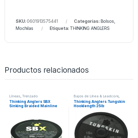
Quieres ver más? Échale un ojo a
Nuestro Rincón de
Mochilas
Todo esto y mucho más en Nuestra Tienda de
Carpfishing
SKU:
0601913575441
Categorías:
Bolsos
,
Mochilas
Etiqueta:
THINKING ANGLERS