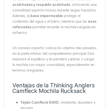
En la parte superior, incorpora un
bolsillo con
bandeja extraíble de EVA
, ideal para guardar
llaves, móvil o documentación
sin riesgo de
daños por humedad. Las
correas ajustables del
bolsillo superior
te permiten sujetar prendas o
bolsas adicionales, optimizando el espacio de carga.
Su diseño ergonómico incluye
correas traseras
acolchadas y respaldo acolchado
, ofreciendo una
comodidad superior incluso durante largos trayectos.
Además, la
base impermeable
protege el
contenido del agua o el barro, mientras que las
asas
reforzadas
permiten levantar la mochila cargada sin
esfuerzo.
Un consejo experto: coloca los objetos más pesados