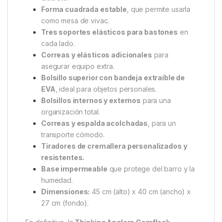
en la parte inferior del compartimento principal. Esto
mejorará el equilibrio y te permitirá caminar o cargar
la mochila con mayor comodidad, especialmente en
terrenos irregulares.
Ventajas de la Thinking Anglers
Camfleck Mochila Rucksack
Tejido Camfleck 600D
, resistente, duradero y
discreto.
Forma cuadrada estable
, que permite usarla
como mesa de vivac.
Tres soportes elásticos para bastones
en
cada lado.
Correas y elásticos adicionales
para
asegurar equipo extra.
Bolsillo superior con bandeja extraíble de
EVA
, ideal para objetos personales.
Bolsillos internos y externos
para una