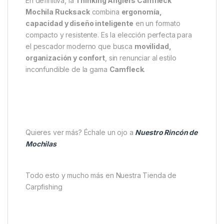
organización total.
Correas y espalda acolchadas
, para un
transporte cómodo.
Tiradores de cremallera personalizados y
resistentes.
Base impermeable
que protege del barro y la
humedad.
Dimensiones:
45 cm (alto) x 40 cm (ancho) x
27 cm (fondo).
En definitiva, la
Thinking Anglers Camfleck
Mochila Rucksack
combina
ergonomía,
capacidad y diseño inteligente
en un formato
compacto y resistente. Es la elección perfecta para
el pescador moderno que busca
movilidad,
organización y confort
, sin renunciar al estilo
inconfundible de la gama
Camfleck
.