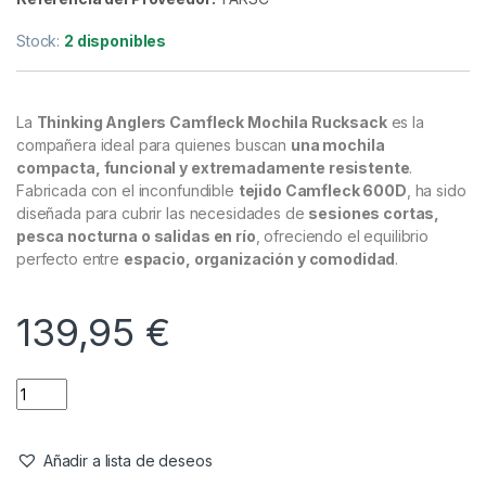
Bolsos
,
Mochilas
Thinking Anglers Camfleck Mochila
Rucksack
Referencia del Proveedor:
TARSC
Stock:
2 disponibles
La
Thinking Anglers Camfleck Mochila Rucksack
es la
compañera ideal para quienes buscan
una mochila
compacta, funcional y extremadamente resistente
.
Fabricada con el inconfundible
tejido Camfleck 600D
, ha sido
diseñada para cubrir las necesidades de
sesiones cortas,