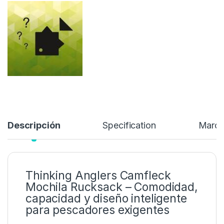
pesca nocturna o salidas en río
, ofreciendo el equilibrio
perfecto entre
espacio, organización y comodidad
.
139,95
€
Añadir a lista de deseos