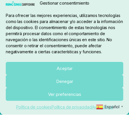
Gestionar consentimiento
Condiciones de compra
Para ofrecer las mejores experiencias, utilizamos tecnologías
como las cookies para almacenar y/o acceder a la información
del dispositivo. El consentimiento de estas tecnologías nos
permitirá procesar datos como el comportamiento de
navegación o las identificaciones únicas en este sitio. No
consentir o retirar el consentimiento, puede afectar
negativamente a ciertas características y funciones.
Sobre nosotros
Aceptar
Denegar
pedidos@elrincondelcarpfishing.com
Añadir al carrito
Ver preferencias
910 824 923
Español
Política de cookies
Política de privacidad
Aviso Legal
▼
Lunes a Viernes de 10:00 a 14:00 horas y 17:00 a
20:00