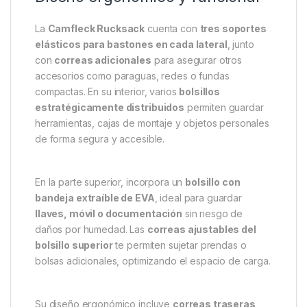
Su forma cuadrada permite que la mochila
permanezca estable de pie
, lo que la convierte en
una práctica
mesa de vivac
durante la sesión.
Además, su
amplia capacidad interior y múltiples
bolsillos
facilitan el acceso rápido a todos tus
accesorios de pesca, manteniendo el equipo
perfectamente ordenado en todo momento.
Diseño ergonómico y funcional
La
Camfleck Rucksack
cuenta con
tres soportes
elásticos para bastones en cada lateral
, junto
con
correas adicionales
para asegurar otros
accesorios como paraguas, redes o fundas
compactas. En su interior, varios
bolsillos
estratégicamente distribuidos
permiten guardar
herramientas, cajas de montaje y objetos personales
de forma segura y accesible.