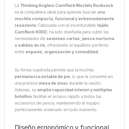
Descripción
Specification
Marc
Thinking Anglers Camfleck
Mochila Rucksack – Comodidad,
capacidad y diseño inteligente
para pescadores exigentes
La
Thinking Anglers Camfleck Mochila Rucksack
es la compañera ideal para quienes buscan
una
mochila compacta, funcional y extremadamente
resistente
. Fabricada con el inconfundible
tejido
Camfleck 600D
, ha sido diseñada para cubrir las
necesidades de
sesiones cortas, pesca nocturna
o salidas en río
, ofreciendo el equilibrio perfecto
entre
espacio, organización y comodidad
.