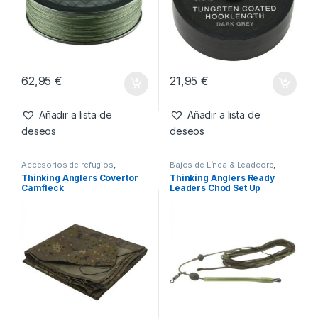
Productos relacionados
Líneas
,
Trenzado
Bajos de Línea & Leadcore
,
Material Montajes
Thinking Anglers SBX
Thinking Anglers Tungskin
Sinking Braided Mainline
Hooklength 25lb
40lb 0.34mm 18.18kg 300m
62,95
€
21,95
€
Añadir a lista de
Añadir a lista de
deseos
deseos