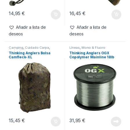
Cuidado Carpa
,
Sacaderas
Cañas
,
Fundas y Accesorios
Thinking Anglers Flotador
Thinking Anglers Protector
Sacadera Camfleck
Caña Camfleck Elastic Tip
Top
14,95
€
16,45
€
Añadir a lista de
Añadir a lista de
deseos
deseos
Camping
,
Cuidado Carpa
,
Líneas
,
Mono & Fluoro
Vadeadores
Thinking Anglers Bolsa
Thinking Anglers OGX
Camfleck-XL
Copolymer Mainline 18lb