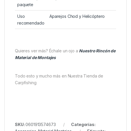
Material
Plástico de alta resistencia
Forma
Clip en C
Función
Mantener pasadores y soltar el
principal
plomo bajo presión
Versiones
3 lb y 6 lb
disponibles
Unidades por
20 piezas + 5 fundas de silicona
paquete
Uso
Aparejos Chod y Helicóptero
recomendado
Quieres ver más? Échale un ojo a
Nuestro Rincón de
Material de Montajes