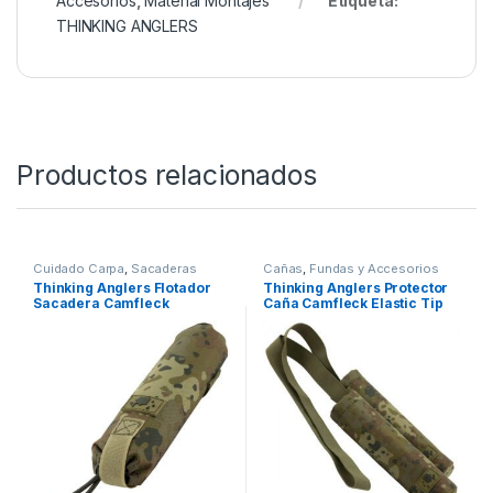
Todo esto y mucho más en Nuestra Tienda de
Carpfishing
SKU:
0601913574673
Categorías:
Accesorios
,
Material Montajes
Etiqueta:
THINKING ANGLERS
Productos relacionados