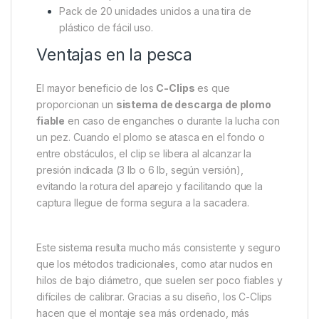
Clips de plástico en forma de C.
Mantienen los pasadores firmemente en su
lugar.
Permiten rotación controlada, evitando
desplazamientos laterales.
Sistema seguro de liberación de plomo bajo
presión.
Dos opciones de liberación: 3 lb y 6 lb.
Incluyen 5 piezas de funda de silicona para
cubrir el clip.
Pack de 20 unidades unidos a una tira de
plástico de fácil uso.
Ventajas en la pesca
El mayor beneficio de los
C-Clips
es que
proporcionan un
sistema de descarga de plomo
fiable
en caso de enganches o durante la lucha con
un pez. Cuando el plomo se atasca en el fondo o