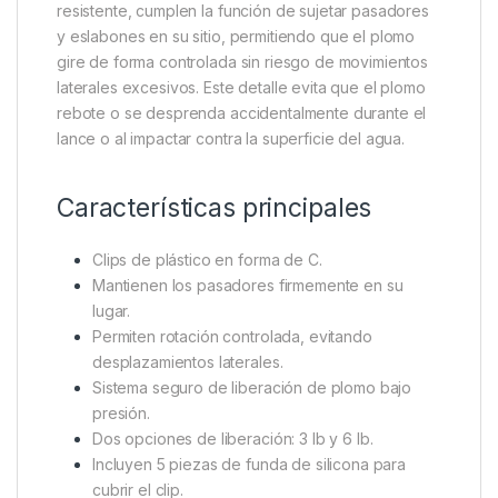
Descripción
Specification
Marc
Thinking Anglers C-Clips 6lb
Los
Thinking Anglers C-Clips 6lb
son pequeños
clips en forma de “C” diseñados para ofrecer una
solución práctica, fiable y segura en los montajes
tipo
chod
y
helicóptero
. Fabricados en plástico
resistente, cumplen la función de sujetar pasadores
y eslabones en su sitio, permitiendo que el plomo
gire de forma controlada sin riesgo de movimientos
laterales excesivos. Este detalle evita que el plomo
rebote o se desprenda accidentalmente durante el
lance o al impactar contra la superficie del agua.
Características principales