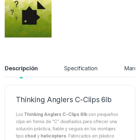
excesivos.
4,60
€
Añadir a lista de deseos