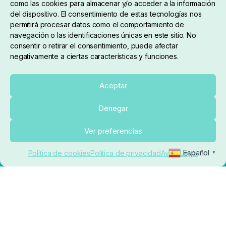
como las cookies para almacenar y/o acceder a la información
del dispositivo. El consentimiento de estas tecnologías nos
permitirá procesar datos como el comportamiento de
navegación o las identificaciones únicas en este sitio. No
consentir o retirar el consentimiento, puede afectar
negativamente a ciertas características y funciones.
Sobre nosotros
Aceptar
Denegar
pedidos@elrincondelcarpfishing.com
Añadir al carrito
Ver preferencias
910 824 923
Español
Política de cookies
Política de privacidad
Aviso Legal
▼
Lunes a Viernes de 10:00 a 14:00 horas y 17:00 a
20:00
Paseo de Guadalajara, 36. Local 3. 28702. San
Sebastián De Los Reyes (Madrid)