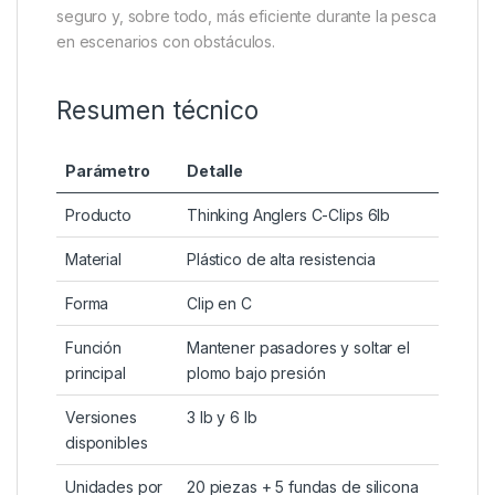
entre obstáculos, el clip se libera al alcanzar la
presión indicada (3 lb o 6 lb, según versión),
evitando la rotura del aparejo y facilitando que la
captura llegue de forma segura a la sacadera.
Este sistema resulta mucho más consistente y seguro
que los métodos tradicionales, como atar nudos en
hilos de bajo diámetro, que suelen ser poco fiables y
difíciles de calibrar. Gracias a su diseño, los C-Clips
hacen que el montaje sea más ordenado, más
seguro y, sobre todo, más eficiente durante la pesca
en escenarios con obstáculos.
Resumen técnico
Parámetro
Detalle
Producto
Thinking Anglers C-Clips 6lb