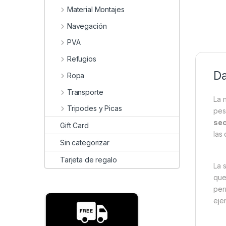
Material Montajes
Navegación
PVA
Refugios
Da
Ropa
Transporte
La 
Tripodes y Picas
pes
sec
Gift Card
las
Sin categorizar
Tarjeta de regalo
La 
que
per
eje