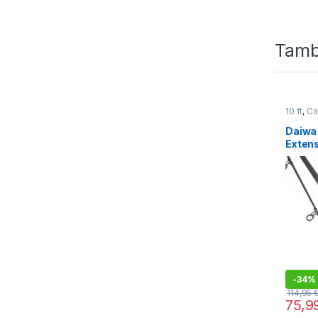
Tamb
10 ft
,
Ca
Daiwa
Extens
-
34%
114,95
75,9