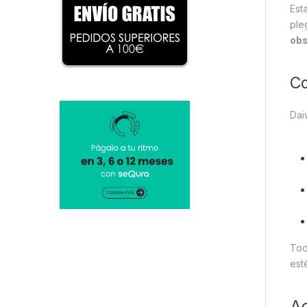
Est
ple
obs
Co
Dai
Tod
esté
Ac