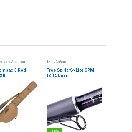
ndas y Accesorios
12 ft
,
Cañas
ompac 3 Rod
Free Spirit ‘S’-Lite SPM
2ft
12ft 50mm
-
25%