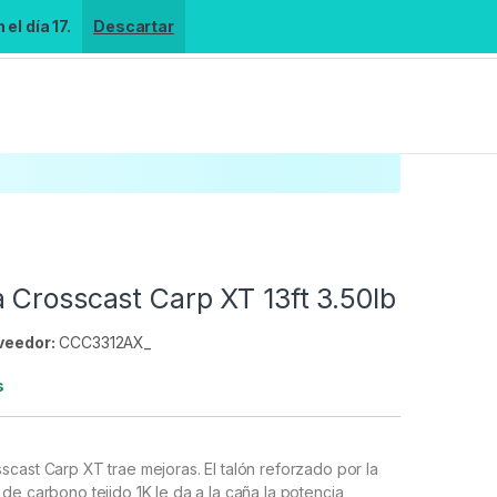
el día 17.
Descartar
 Crosscast Carp XT 13ft 3.50lb
veedor:
CCC3312AX_
s
scast Carp XT trae mejoras.
El talón reforzado por la
de carbono tejido 1K le da a la caña la potencia