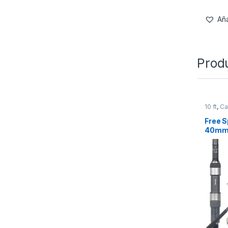
Aña
Prod
10 ft
,
Ca
Free Sp
40mm 