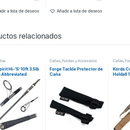
dir a lista de deseos
Añadir a lista de deseos
uctos relacionados
ñas
Cañas
,
Fundas y Accesorios
Cañas
,
Fu
irit Hi-‘S’ 10ft 3.5lb
Forge Tackle Protector de
Korda C
Abbreviated
Caña
Holdall 1