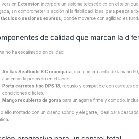
a versión
Extension
incorpora un sistema telescópico en el talón qu
gada, sin comprometer la acción ni la fiabilidad. Ideal para
pesca urb
táculos o sesiones express
, donde moverse con agilidad es fund
mponentes de calidad que marcan la dife
wa no ha escatimado en calidad:
Anillas SeaGuide SiC monopata
, con primera anilla de tamaño 50, 
aumentan la precisión en el lance.
Porta carretes tipo DPS 18
, robusto y compatible con carretes de
condiciones difíciles.
Mango recubierto de goma
para un agarre firme y cómodo, inclu
o ello montado con un diseño sobrio y elegante, ideal para pescadore
tica.
ción progresiva para un control total