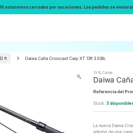
 16 estaremos cerrados por vacaciones. Los pedidos se enviarán 
13 ft
Daiwa Caña Crosscast Carp XT 13ft 3.50lb
13 ft
,
Cañas
Búsqueda no disponible
Daiwa Caña
No se pudo cargar el widget de búsqueda.
Inténtalo de nuevo.
Referencia del Pro
Stock:
3 disponible
Reintentar
La nueva Daiwa Cros
adición de una capa 