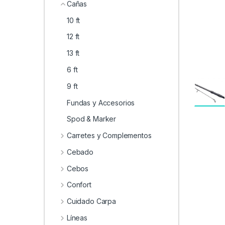
0
Cañas
10 ft
12 ft
13 ft
6 ft
9 ft
Fundas y Accesorios
Spod & Marker
Carretes y Complementos
Cebado
Cebos
Confort
Cuidado Carpa
Líneas