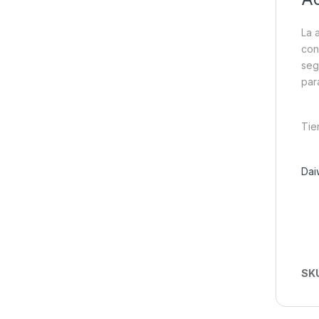
La 
con
seg
par
Tie
Dai
SK