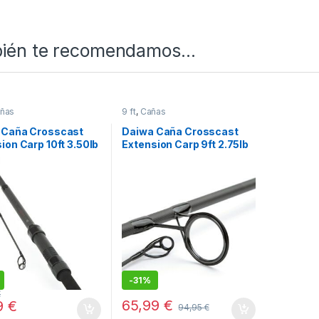
ién te recomendamos…
ñas
9 ft
,
Cañas
 Caña Crosscast
Daiwa Caña Crosscast
ion Carp 10ft 3.50lb
Extension Carp 9ft 2.75lb
-
31%
€
65,99
€
9
€
94,95
€