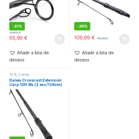
-
31%
-
39%
94,95
€
109,99
€
65,99
€
179,00
€
Añadir a lista de
Añadir a lista de
deseos
deseos
10 ft
,
Cañas
Daiwa Crosscast Extension
Carp 10ft 3lb (2 sec/128cm)