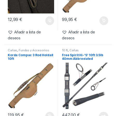
12,99
€
99,95
€
Añadir a lista de
Añadir a lista de
deseos
deseos
Cañas
,
Fundas y Accesorios
10 ft
,
Cañas
Korda Compac 3 Rod Holdall
Free Spirit Hi-‘S’ 10ft 3.5lb
10ft
40mm Abbreviated
119,95
€
447,00
€