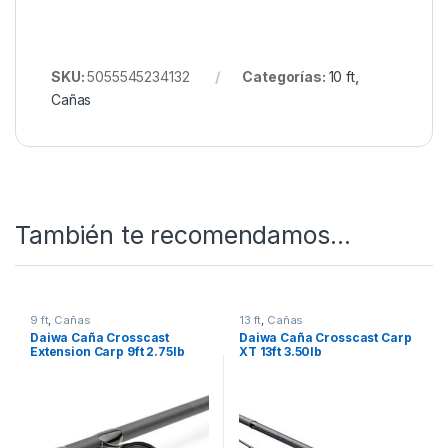
SKU:
5055545234132
Categorías:
10 ft
,
Cañas
También te recomendamos…
9 ft
,
Cañas
13 ft
,
Cañas
Daiwa Caña Crosscast
Daiwa Caña Crosscast Carp
Extension Carp 9ft 2.75lb
XT 13ft 3.50lb