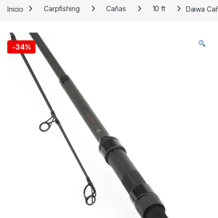
Inicio
Carpfishing
Cañas
10 ft
Daiwa Cañ
-
34%