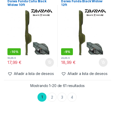
Daiwa Funda Caña Black
Daiwa Funda Black Widow
Widow 10ft
12ft
-
10%
-
9%
19,95
€
20,95
€
17,99
€
18,99
€
Añadir a lista de deseos
Añadir a lista de deseos
Mostrando 1–20 de 61 resultados
1
2
3
4