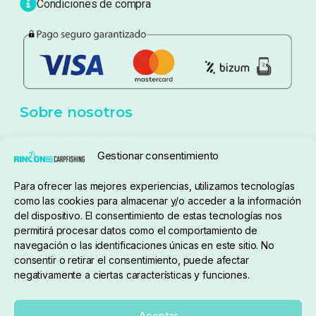
Condiciones de compra
Sobre nosotros
Gestionar consentimiento
Para ofrecer las mejores experiencias, utilizamos tecnologías
pedidos@elrincondelcarpfishing.com
como las cookies para almacenar y/o acceder a la información
del dispositivo. El consentimiento de estas tecnologías nos
910 824 923
permitirá procesar datos como el comportamiento de
navegación o las identificaciones únicas en este sitio. No
Lunes a Viernes de 10:00 a 14:00 horas y 17:00 a
consentir o retirar el consentimiento, puede afectar
negativamente a ciertas características y funciones.
20:00
Paseo de Guadalajara, 36. Local 3. 28702. San
Aceptar