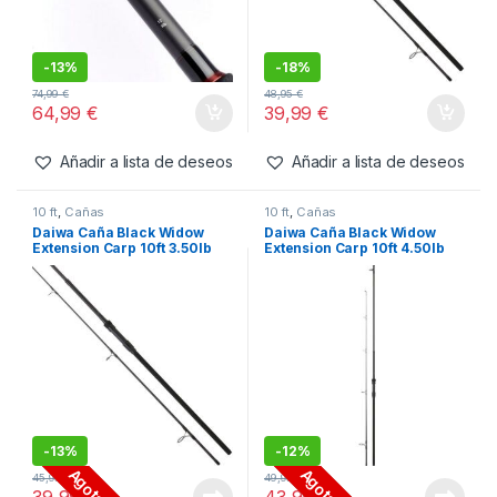
-
13%
-
18%
74,99
€
48,95
€
64,99
€
39,99
€
Añadir a lista de deseos
Añadir a lista de deseos
10 ft
,
Cañas
10 ft
,
Cañas
Daiwa Caña Black Widow
Daiwa Caña Black Widow
Extension Carp 10ft 3.50lb
Extension Carp 10ft 4.50lb
-
13%
-
12%
Agotado
Agotado
45,95
€
49,95
€
39,99
€
43,99
€