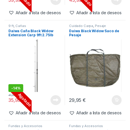
Añadir a lista de deseos
Añadir a lista de deseos
9 ft
,
Cañas
Cuidado Carpa
,
Pesaje
Daiwa Caña Black Widow
Daiwa Black Widow Saco de
Extension Carp 9ft 2.75lb
Pesaje
-
14%
Agotado
41,95
€
35,99
€
29,95
€
Añadir a lista de deseos
Añadir a lista de deseos
Fundas y Accesorios
Fundas y Accesorios