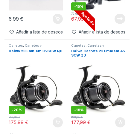
-
15%
Agotado
79,95
€
6,99
€
67,99
€
Añadir a lista de deseos
Añadir a lista de deseos
Carretes
,
Carretes y
Carretes
,
Carretes y
Complementos
Complementos
Daiwa 23 Emblem 35 SCW QD
Daiwa Carrete 23 Emblem 45
SCW QD
-
20%
-
19%
219,95
€
219,95
€
175,99
€
177,99
€