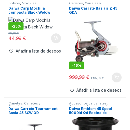
Bolsos
,
Mochilas
Carretes
,
Carretes y
Complementos
Daiwa Carp Mochila
Daiwa Carrete Basiair Z 45
compacta Black Widow
QDA
-
25%
59,99
€
44,99
€
Añadir a lista de deseos
-
16%
999,99
€
1.195,99
€
Añadir a lista de deseos
Carretes
,
Carretes y
Accesorios de carretes
,
Complementos
Carretes y Complementos
Daiwa Carrete Tournament
Daiwa Emblem 45 Spool
Basia 45 SCW QD
5000ld Qd Bobina de
Repuesto