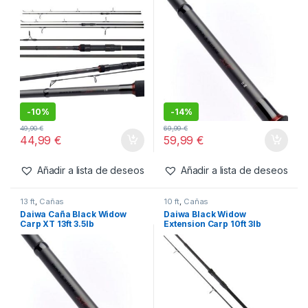
-
10%
-
14%
49,90
€
69,99
€
44,99
€
59,99
€
Añadir a lista de deseos
Añadir a lista de deseos
13 ft
,
Cañas
10 ft
,
Cañas
Daiwa Caña Black Widow
Daiwa Black Widow
Carp XT 13ft 3.5lb
Extension Carp 10ft 3lb
40mm