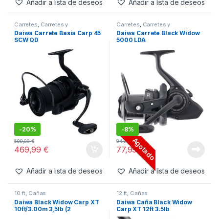
Añadir a lista de deseos
Añadir a lista de deseos
Carretes
,
Carretes y
Carretes
,
Carretes y
Complementos
Complementos
Daiwa Carrete Basia Carp 45
Daiwa Carrete Black Widow
SCW QD
5000 LDA
-
20%
-
8%
Agotado
589,99
€
84,99
€
469,99
€
77,99
€
Añadir a lista de deseos
Añadir a lista de deseos
10 ft
,
Cañas
12 ft
,
Cañas
Daiwa Black Widow Carp XT
Daiwa Caña Black Widow
10ft/3.00m 3,5lb (2
Carp XT 12ft 3.5lb
Secciones 1.58m)