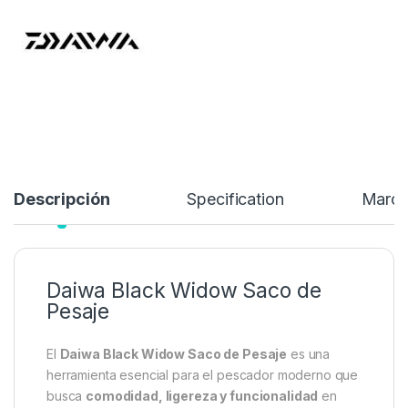
caracterizan a la marca
Daiwa
.
29,95
€
Añadir a lista de deseos