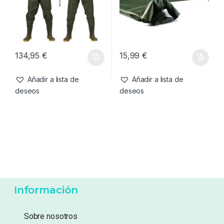
Añadir a lista de
Añadir a lista de
deseos
deseos
Cuidado Carpa
,
Vadeadores
Cuidado Carpa
,
Sacaderas
Vass-Tex Vadeador 700
Forge Tackle Waterproof
Edition Chest-41
Stink Sleeve
134,95
€
15,99
€
Añadir a lista de
Añadir a lista de
deseos
deseos