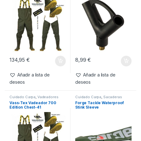
Productos relacionados
Cuidado Carpa
,
Vadeadores
Cuidado Carpa
,
Sacaderas
Vass-Tex Vadeador 700
Forge Tackle Spare Nylon
Edition Chest-44
Spread Block
134,95
€
8,99
€