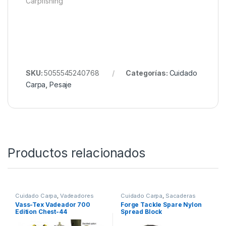
Guárdalo doblado dentro de una funda o
mochila para prolongar su durabilidad.
Quieres ver más? Échale un ojo a
Nuestro Rincón de
Pesaje.
Todo esto y mucho más en Nuestra Tienda de
Carpfishing
SKU:
5055545240768
Categorías:
Cuidado
Carpa
,
Pesaje