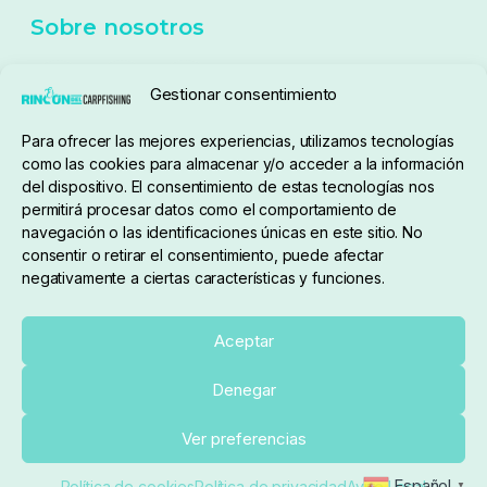
Política de cookies
Seguimiento de pedidos
Gestionar consentimiento
Condiciones de compra
Para ofrecer las mejores experiencias, utilizamos tecnologías
como las cookies para almacenar y/o acceder a la información
del dispositivo. El consentimiento de estas tecnologías nos
permitirá procesar datos como el comportamiento de
navegación o las identificaciones únicas en este sitio. No
consentir o retirar el consentimiento, puede afectar
negativamente a ciertas características y funciones.
Sobre nosotros
Aceptar
Denegar
pedidos@elrincondelcarpfishing.com
Añadir al carrito
Ver preferencias
910 824 923
Español
Política de cookies
Política de privacidad
Aviso Legal
▼