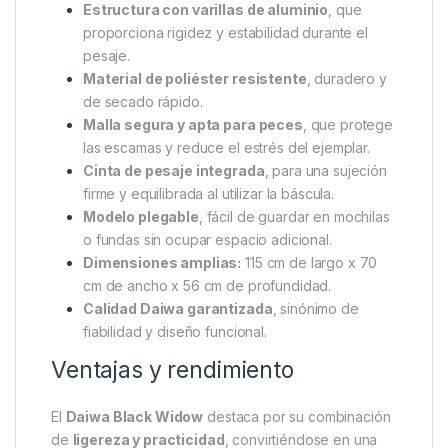
mueven con frecuencia entre puestos, ya que
ocupa un espacio mínimo
al transportarlo y se
monta en segundos. Su
material de malla suave y
apta para peces
garantiza una manipulación segura
y cómoda durante el pesaje y la devolución al agua.
Características principales
Diseño ultraligero y compacto
, ideal para
pescadores móviles o de sesiones cortas.
Estructura con varillas de aluminio
, que
proporciona rigidez y estabilidad durante el
pesaje.
Material de poliéster resistente
, duradero y
de secado rápido.
Malla segura y apta para peces
, que protege
las escamas y reduce el estrés del ejemplar.
Cinta de pesaje integrada
, para una sujeción
firme y equilibrada al utilizar la báscula.