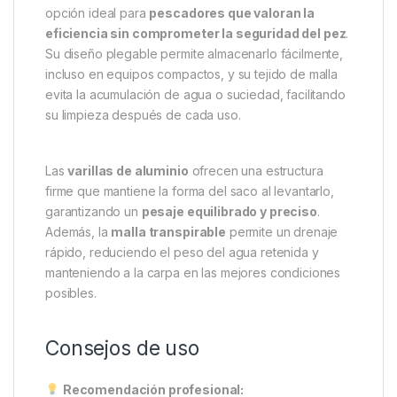
Modelo plegable
, fácil de guardar en mochilas
o fundas sin ocupar espacio adicional.
Dimensiones amplias:
115 cm de largo x 70
cm de ancho x 56 cm de profundidad.
Calidad Daiwa garantizada
, sinónimo de
fiabilidad y diseño funcional.
Ventajas y rendimiento
El
Daiwa Black Widow
destaca por su combinación
de
ligereza y practicidad
, convirtiéndose en una
opción ideal para
pescadores que valoran la
eficiencia sin comprometer la seguridad del pez
.
Su diseño plegable permite almacenarlo fácilmente,
incluso en equipos compactos, y su tejido de malla
evita la acumulación de agua o suciedad, facilitando
su limpieza después de cada uso.
Las
varillas de aluminio
ofrecen una estructura