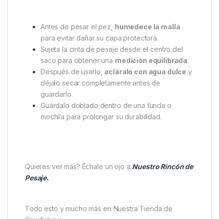
firme que mantiene la forma del saco al levantarlo,
garantizando un
pesaje equilibrado y preciso
.
Además, la
malla transpirable
permite un drenaje
rápido, reduciendo el peso del agua retenida y
manteniendo a la carpa en las mejores condiciones
posibles.
Consejos de uso
Recomendación profesional:
Antes de pesar el pez,
humedece la malla
para evitar dañar su capa protectora.
Sujeta la cinta de pesaje desde el centro del
saco para obtener una
medición equilibrada
.
Después de usarlo,
acláralo con agua dulce
y
déjalo secar completamente antes de
guardarlo.