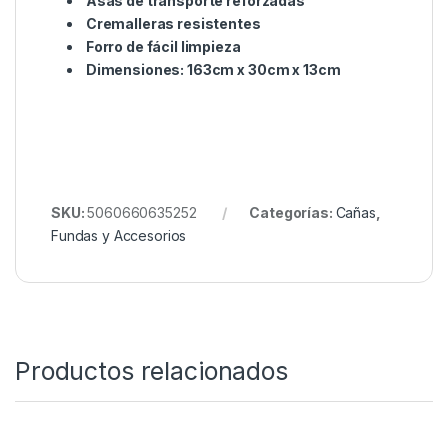
separados por divisores internos
acolchados
Bolsillos en el lomo para guardar bastones
de tormenta, palos de banco y una red de
aterrizaje
Bolsillos externos y correas para guardar
dos cañas más
Base impermeable reforzada
Correa acolchada extraíble para el hombro
Bolsillo discreto para guardar los plomos
Asas de transporte reforzadas
Cremalleras resistentes
Forro de fácil limpieza
Dimensiones: 163cm x 30cm x 13cm