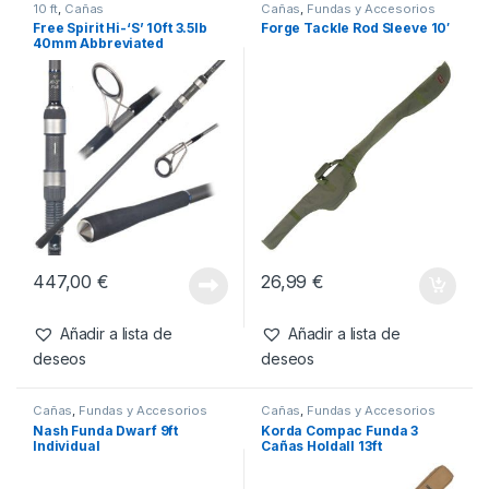
SKU:
5060660635252
Categorías:
Cañas
,
Fundas y Accesorios
Productos relacionados
10 ft
,
Cañas
Cañas
,
Fundas y Accesorios
Free Spirit Hi-‘S’ 10ft 3.5lb
Forge Tackle Rod Sleeve 10′
40mm Abbreviated