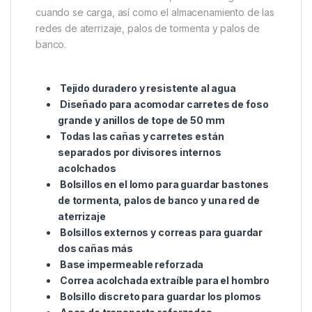
Korda Compac 3 Rod Holdall
10ft
El portacañas Korda Compac Three Rod Holdall está
diseñado para albergar tres cañas y carretes.
Totalmente acolchado, ofrece una solución
compacta para cañas de 3 metros. Se pueden añadir
otras dos cañas externamente con o sin fundas para
cañas. Tres bolsillos externos a lo largo de la
columna vertebral de la bolsa, dan cierta rigidez
cuando se carga, así como el almacenamiento de las
redes de aterrizaje, palos de tormenta y palos de
banco.
Tejido duradero y resistente al agua
Diseñado para acomodar carretes de foso
grande y anillos de tope de 50 mm
Todas las cañas y carretes están