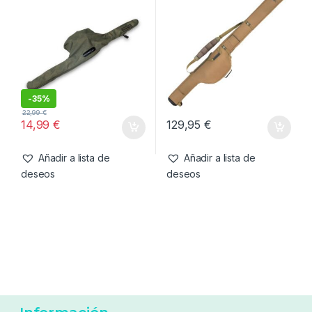
447,00
€
26,99
€
Añadir a lista de
Añadir a lista de
deseos
deseos
Cañas
,
Fundas y Accesorios
Cañas
,
Fundas y Accesorios
Nash Funda Dwarf 9ft
Korda Compac Funda 3
Individual
Cañas Holdall 13ft
-
35%
22,99
€
14,99
€
129,95
€