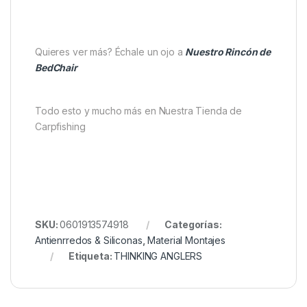
configuraciones helicóptero con leadcore
Pack de 12 unidades
Las
Thinking Anglers Round Beads Green 5mm
destacan por su sencillez, discreción y eficacia. Con
ellas, podrás reforzar tus montajes helicóptero,
mantener un perfil bajo en el agua y garantizar
presentaciones más seguras y naturales para
engañar hasta a las carpas más recelosas.
Quieres ver más? Échale un ojo a
Nuestro Rincón de
BedChair
Todo esto y mucho más en Nuestra Tienda de
Carpfishing