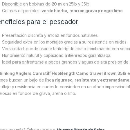
Disponible en bobinas de
20 m
en 25lb y 35lb.
Colores disponibles:
verde hierba, marrón grava y negro limo
.
neficios para el pescador
Presentación discreta y eficaz en fondos naturales.
Seguridad extra en los montajes gracias a su resistencia en nudos.
Versatilidad: puede usarse tanto rígido como combinando con secc
Hundimiento natural y capacidad antienredos garantizada.
Ideal para enfrentarse a peces grandes y aguas de alta presión de
hinking Anglers Camstiff Hooklength Camo Gravel Brown 35lb
e
enes buscan un bajo de línea
riguroso, resistente y extremadam
uflaje y resistencia en nudos lo convierten en un aliado imprescindib
elosas en fondos de grava, arena o limo.
eres ver más? Échale un ojo a
Nuestro Rincón de Bajos