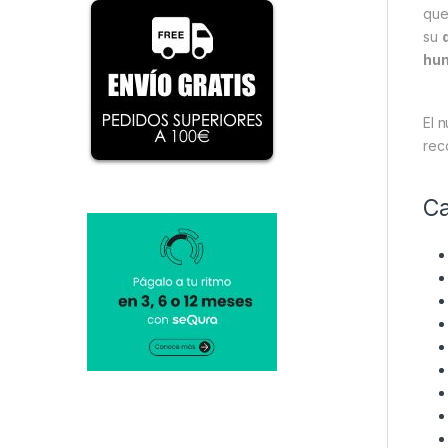
que
su
hun
El 
rec
Ca