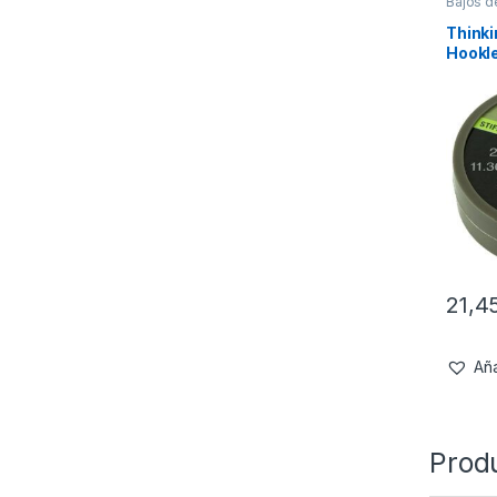
Bajos d
Materia
Thinki
Hookl
Green 
21,4
Aña
Prod