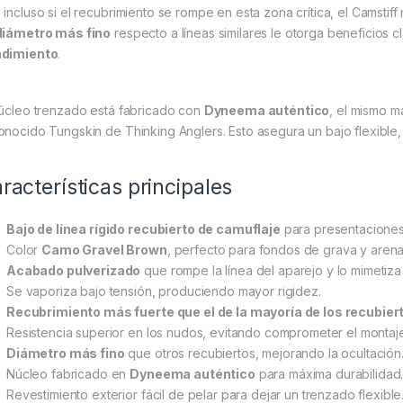
 incluso si el recubrimiento se rompe en esta zona crítica, el Camsti
diámetro más fino
respecto a líneas similares le otorga beneficios 
dimiento
.
núcleo trenzado está fabricado con
Dyneema auténtico
, el mismo ma
onocido Tungskin de Thinking Anglers. Esto asegura un bajo flexible, 
racterísticas principales
Bajo de línea rígido recubierto de camuflaje
para presentaciones
Color
Camo Gravel Brown
, perfecto para fondos de grava y arena
Acabado pulverizado
que rompe la línea del aparejo y lo mimetiza 
Se vaporiza bajo tensión, produciendo mayor rigidez.
Recubrimiento más fuerte que el de la mayoría de los recubier
Resistencia superior en los nudos, evitando comprometer el montaje
Diámetro más fino
que otros recubiertos, mejorando la ocultación
Núcleo fabricado en
Dyneema auténtico
para máxima durabilidad
Revestimiento exterior fácil de pelar para dejar un trenzado flexible