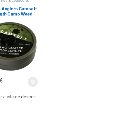
Línea & Leadcore
,
Montajes
g Anglers Camsoft
ngth Camo Weed
5lb
€
r a lista de deseos