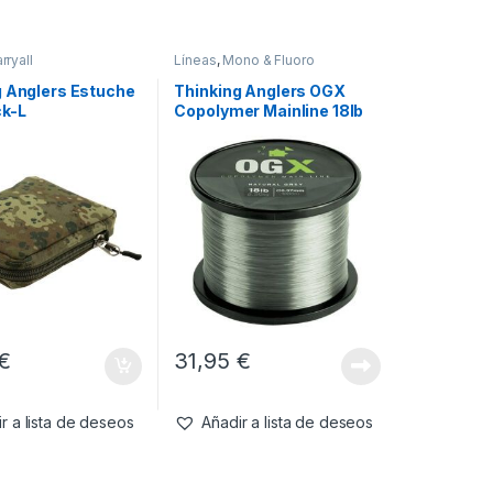
rryall
Líneas
,
Mono & Fluoro
g Anglers Estuche
Thinking Anglers OGX
k-L
Copolymer Mainline 18lb
0.37mm 8.20kg 1000m
€
31,95
€
r a lista de deseos
Añadir a lista de deseos