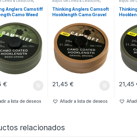
e Línea & Leadcore
,
Bajos de Línea & Leadcore
,
Bajos de 
l Montajes
Material Montajes
Material 
ng Anglers Camstiff
Thinking Anglers Camsoft
Thinkin
ength Camo Weed
Hooklength Camo Gravel
Hookle
25lb
Brown 25lb
Green 2
5
€
21,45
€
21,45
dir a lista de deseos
Añadir a lista de deseos
Añadi
uctos relacionados