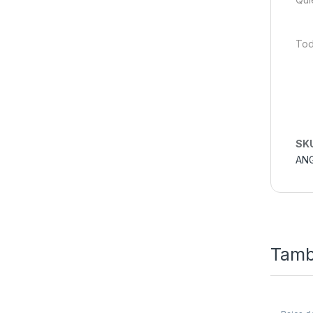
Tod
SK
AN
Tamb