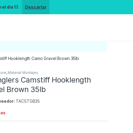
el día 17.
Descartar
stiff Hooklength Camo Gravel Brown 35lb
core
,
Material Montajes
nglers Camstiff Hooklength
l Brown 35lb
veedor:
TACSTGB35
ias