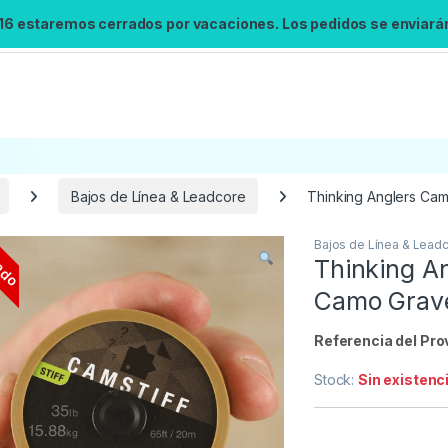
 16 estaremos cerrados por vacaciones. Los pedidos se enviarán 
Bajos de Línea & Leadcore
Thinking Anglers Cam
ado
Bajos de Línea & Lead
Búsqueda no disponible
Thinking A
No se pudo cargar el widget de búsqueda.
Camo Grave
Inténtalo de nuevo.
Referencia del Pro
Reintentar
Stock:
Sin existenc