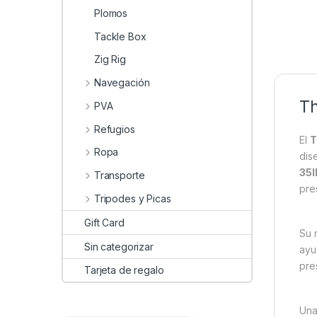
Plomos
Tackle Box
Zig Rig
Navegación
Th
PVA
Refugios
El
T
Ropa
dis
35l
Transporte
pre
Tripodes y Picas
Gift Card
Su 
Sin categorizar
ayu
pre
Tarjeta de regalo
Una