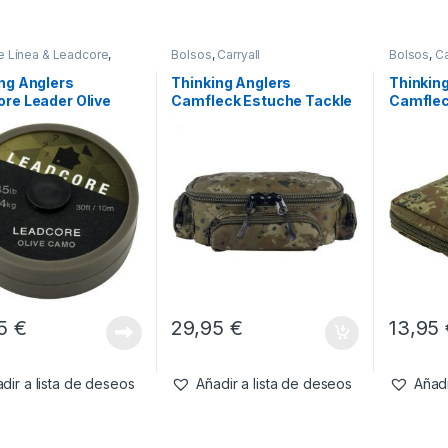
e Línea & Leadcore
,
Bolsos
,
Carryall
Bolsos
,
Ca
l Montajes
ng Anglers
Thinking Anglers
Thinkin
re Leader Olive
Camfleck Estuche Tackle
Camflec
45lb 20m
45
€
29,95
€
13,95
dir a lista de deseos
Añadir a lista de deseos
Añadi