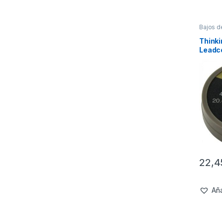
Bajos d
Materia
Thinki
Leadco
Camo 
22,
Aña