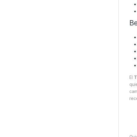
Be
El
T
qui
cam
rec
Qui