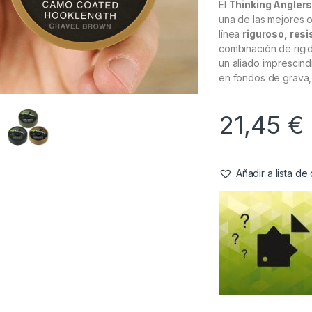
El
Thinking Angler
una de las mejores 
línea
riguroso, res
combinación de rigid
un aliado imprescind
en fondos de grava, 
21,45
€
Añadir a lista d