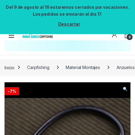
Del 9 de agosto al 16 estaremos cerrados por vacaciones.
Los pedidos se enviarán el día 17.
Descartar
0
Búsqueda no disponible
No se pudo cargar el widget de búsqueda.
Inténtalo de nuevo.
Reintentar