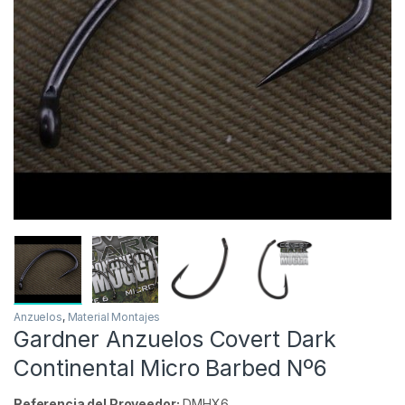
Inicio
Carpfishing
Material Montajes
Anzuelos
-
7%