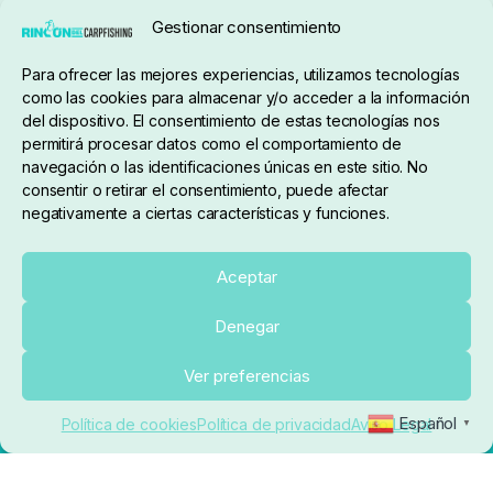
Seguimiento de pedidos
Gestionar consentimiento
Condiciones de compra
Para ofrecer las mejores experiencias, utilizamos tecnologías
como las cookies para almacenar y/o acceder a la información
del dispositivo. El consentimiento de estas tecnologías nos
permitirá procesar datos como el comportamiento de
navegación o las identificaciones únicas en este sitio. No
consentir o retirar el consentimiento, puede afectar
negativamente a ciertas características y funciones.
Sobre nosotros
Aceptar
Denegar
pedidos@elrincondelcarpfishing.com
Añadir al carrito
Ver preferencias
910 824 923
Español
Política de cookies
Política de privacidad
Aviso Legal
▼
Lunes a Viernes de 10:00 a 14:00 horas y 17:00 a
20:00