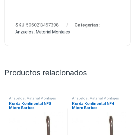
Acabado Covert Dark
: discreto y antirreflejos
Caña corta y curvada a 25˚
, ideal para girar y
clavar
Microbarba
: mejor retención, menor daño
Material
: Alambre de acero de alto carbono,
forjado y doblemente templado
Tamaño
: Nº6
Presentación
: Blíster de 10 unidades
SKU:
5060218457398
Categorías:
Anzuelos
,
Material Montajes