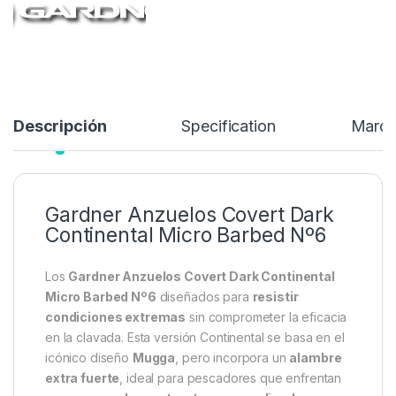
patrones de anzuelos Gardner Covert Dark…
6,49
€
6,95
€
Añadir a lista de deseos
Descripción
Specification
Marc