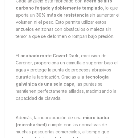
perfecto hacia el labio inferior o la comisura de la
boca de la carpa.
Consejo útil
: combínalos con montajes tipo
KD Rig
o
blowback
para aprovechar al máximo su acción
giratoria natural y mejorar el ratio de capturas.
Ingeniería de precisión para
montajes técnicos
Cada anzuelo está fabricado con
acero de alto
carbono forjado y doblemente templado
, lo que
aporta un
30% más de resistencia
sin aumentar el
volumen ni el peso. Esto permite utilizar estos
anzuelos en zonas con obstáculos o maleza sin
temor a que se deformen o rompan bajo presión.
El
acabado mate Covert Dark
, exclusivo de
Gardner, proporciona un camuflaje superior bajo el