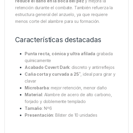
agua y protege la punta de procesos abrasivos
durante la fabricación. Gracias a la
tecnología
galvánica de una sola capa
, las puntas se
mantienen perfectamente afiladas, maximizando la
capacidad de clavada.
Además, la incorporación de una
micro barba
(microbarbed)
cumple con las normativas de
muchas pesquerías comerciales, al tiempo que
reduce el daño en la boca del pez
y mejora la
retención durante el combate. También refuerza la
estructura general del anzuelo, ya que requiere
menos corte del alambre para su formación.
Características destacadas
Punta recta, cónica y ultra afilada
grabada
químicamente