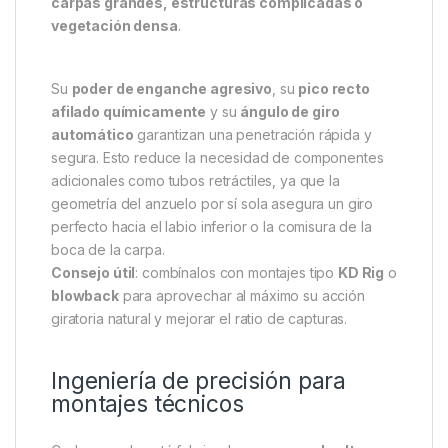
Gardner Anzuelos Covert Dark
Continental Micro Barbed Nº6
Los
Gardner Anzuelos Covert Dark Continental
Micro Barbed Nº6
diseñados para
resistir
condiciones extremas
sin comprometer la eficacia
en la clavada. Esta versión Continental se basa en el
icónico diseño
Mugga
, pero incorpora un
alambre
extra fuerte
, ideal para pescadores que enfrentan
carpas grandes, estructuras complicadas o
vegetación densa
.
Su
poder de enganche agresivo
, su
pico recto
afilado químicamente
y su
ángulo de giro
automático
garantizan una penetración rápida y
segura. Esto reduce la necesidad de componentes
adicionales como tubos retráctiles, ya que la
geometría del anzuelo por sí sola asegura un giro