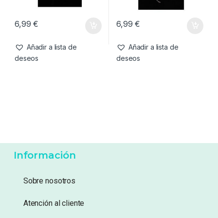
Anzuelos
,
Material Montajes
Anzuelos
,
Material Montajes
Korda Kontinental Nº6
Korda Kurv Shank Nº6
Micro Barbed
Micro Barbed
6,99
€
6,99
€
Añadir a lista de
Añadir a lista de
deseos
deseos