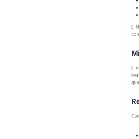
El 
con
Mi
El
a
bar
que
Re
Com