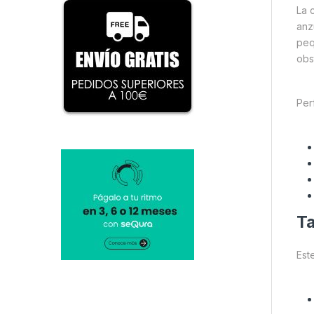
La 
anz
peq
obs
Per
Ta
Est