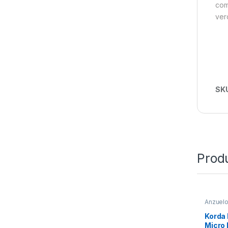
com
ver
SK
Prod
Anzuel
Korda
Micro