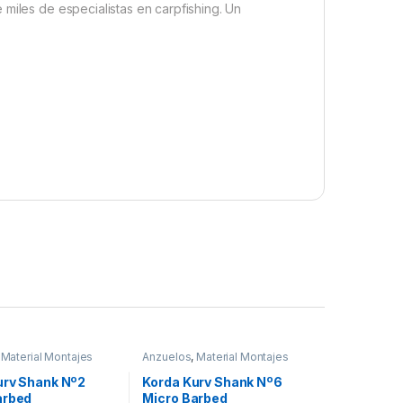
miles de especialistas en carpfishing. Un
,
Material Montajes
Anzuelos
,
Material Montajes
urv Shank Nº2
Korda Kurv Shank Nº6
arbed
Micro Barbed