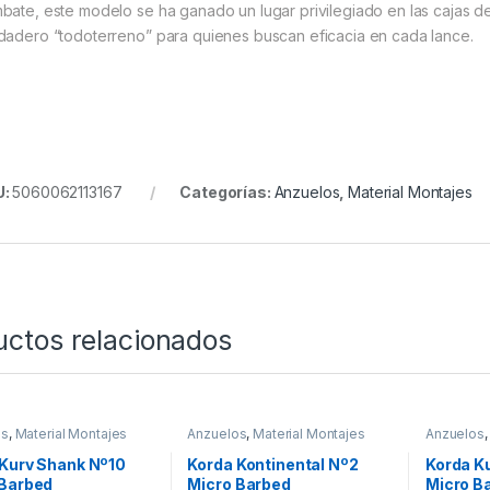
bate, este modelo se ha ganado un lugar privilegiado en las cajas de 
dadero “todoterreno” para quienes buscan eficacia en cada lance.
U:
5060062113167
Categorías:
Anzuelos
,
Material Montajes
uctos relacionados
os
,
Material Montajes
Anzuelos
,
Material Montajes
Anzuelos
 Kurv Shank Nº10
Korda Kontinental Nº2
Korda K
 Barbed
Micro Barbed
Micro B