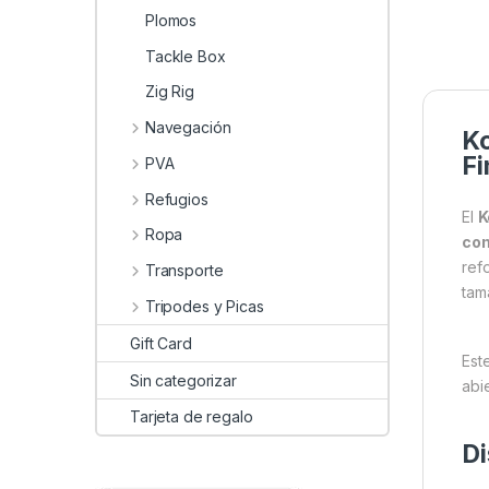
Plomos
Tackle Box
Zig Rig
Navegación
Ko
Fi
PVA
Refugios
El
K
Ropa
com
ref
Transporte
tama
Tripodes y Picas
Gift Card
Est
Sin categorizar
abi
Tarjeta de regalo
Di