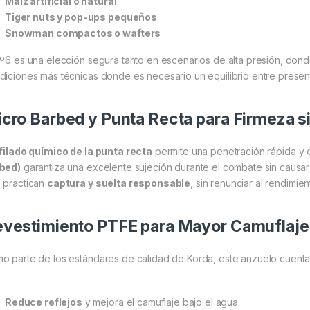
Maíz artificial o natural
Tiger nuts y pop-ups pequeños
Snowman compactos o wafters
Nº6 es una elección segura tanto en escenarios de alta presión, do
diciones más técnicas donde es necesario un equilibrio entre presen
cro Barbed y Punta Recta para Firmeza s
filado químico de la punta recta
permite una penetración rápida y e
bed)
garantiza una excelente sujeción durante el combate sin causa
 practican
captura y suelta responsable
, sin renunciar al rendimien
vestimiento PTFE para Mayor Camuflaje 
o parte de los estándares de calidad de Korda, este anzuelo cuent
Reduce reflejos
y mejora el camuflaje bajo el agua