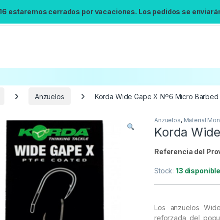
 16 estaremos cerrados por vacaciones. Los pedidos se enviarán 
Anzuelos
Korda Wide Gape X Nº6 Micro Barbed
Anzuelos
,
Material Mon
Búsqueda no disponible
Korda Wide
No se pudo cargar el widget de búsqueda.
Inténtalo de nuevo.
Referencia del Pro
Stock:
13 disponibl
Reintentar
Los anzuelos Wid
reforzada del pop