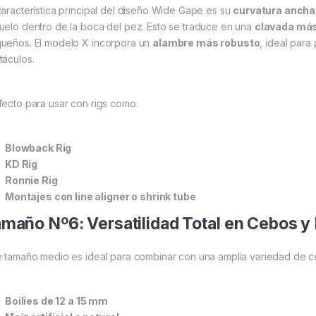
característica principal del diseño Wide Gape es su
curvatura ancha
uelo dentro de la boca del pez. Esto se traduce en una
clavada más
ueños. El modelo X incorpora un
alambre más robusto
, ideal para
táculos.
fecto para usar con rigs como:
Blowback Rig
KD Rig
Ronnie Rig
Montajes con line aligner o shrink tube
maño Nº6: Versatilidad Total en Cebos y
e tamaño medio es ideal para combinar con una amplia variedad de 
Boilies de 12 a 15 mm