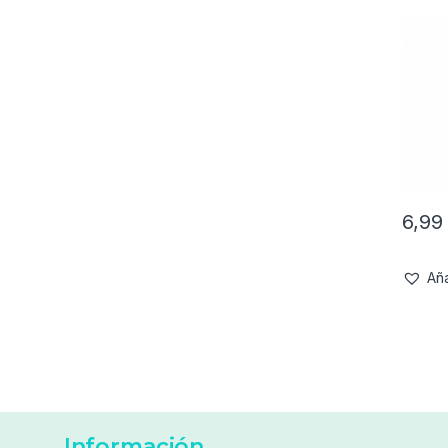
6,9
Aña
Información