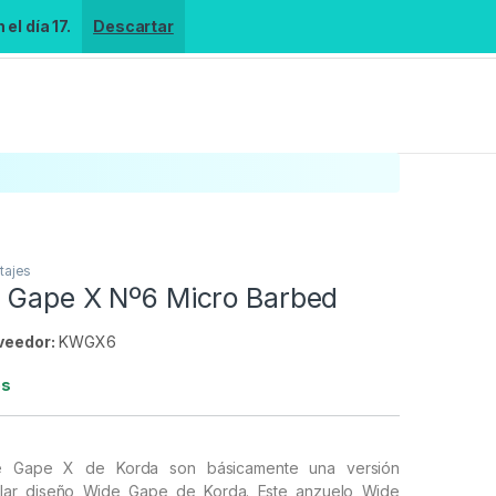
el día 17.
Descartar
tajes
 Gape X Nº6 Micro Barbed
veedor:
KWGX6
es
e Gape X de Korda son básicamente una versión
ular diseño Wide Gape de Korda. Este anzuelo Wide