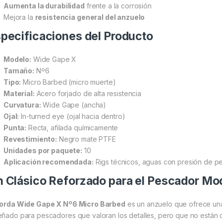
Aumenta la durabilidad
frente a la corrosión
Mejora la
resistencia general del anzuelo
pecificaciones del Producto
Modelo:
Wide Gape X
Tamaño:
Nº6
Tipo:
Micro Barbed (micro muerte)
Material:
Acero forjado de alta resistencia
Curvatura:
Wide Gape (ancha)
Ojal:
In-turned eye (ojal hacia dentro)
Punta:
Recta, afilada químicamente
Revestimiento:
Negro mate PTFE
Unidades por paquete:
10
Aplicación recomendada:
Rigs técnicos, aguas con presión de pe
 Clásico Reforzado para el Pescador Mo
orda Wide Gape X Nº6 Micro Barbed
es un anzuelo que ofrece una 
eñado para pescadores que valoran los detalles, pero que no están d