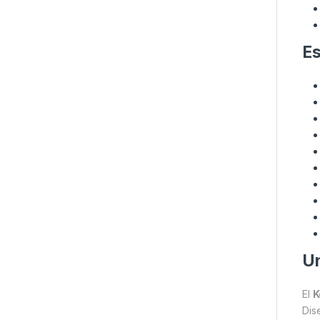
Es
Un
El
K
Dis