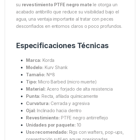
su
revestimiento PTFE negro mate
le otorga un
acabado antibrillo que reduce su visibilidad bajo el
agua, una ventaja importante al tratar con peces
desconfiados en entornos claros o poco profundos.
Especificaciones Técnicas
Marca:
Korda
Modelo:
Kurv Shank
Tamaño:
Nº8
Tipo:
Micro Barbed (micro muerte)
Material:
Acero forjado de alta resistencia
Punta:
Recta, afilada químicamente
Curvatura:
Cerrada y agresiva
Ojal:
Inclinado hacia dentro
Revestimiento:
PTFE negro antirreflejo
Unidades por paquete:
10
Uso recomendado:
Rigs con wafters, pop-ups,
presentación sutil en aguas presionadas