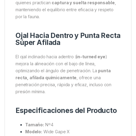
KD Rig
Line Aligner
Montajes con tubo termo-retráctil
Micro Muerte para Sujeción
Segura y Conservación del Pez
Este modelo cuenta con
micro muerte (micro
barbed)
, lo que ofrece una excelente retención del
anzuelo durante el combate, sin dañar
excesivamente al pez. Es una solución ideal para
quienes practican
captura y suelta responsable
,
manteniendo el equilibrio entre eficacia y respeto
por la fauna.
Ojal Hacia Dentro y Punta Recta
Súper Afilada
El ojal inclinado hacia adentro (
in-turned eye
)