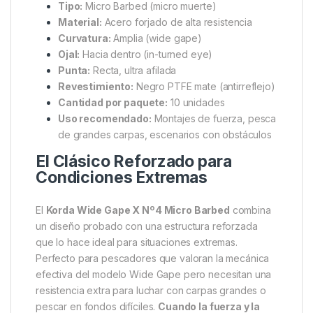
mejora la alineación con el bajo de línea,
optimizando el ángulo de penetración. La
punta
recta, afilada químicamente
, ofrece una
penetración precisa, rápida y eficaz, incluso con
presión mínima.
Especificaciones del Producto
Tamaño:
Nº4
Modelo:
Wide Gape X
Tipo:
Micro Barbed (micro muerte)
Material:
Acero forjado de alta resistencia
Curvatura:
Amplia (wide gape)
Ojal:
Hacia dentro (in-turned eye)
Punta:
Recta, ultra afilada
Revestimiento:
Negro PTFE mate (antirreflejo)
Cantidad por paquete:
10 unidades
Uso recomendado:
Montajes de fuerza, pesca
de grandes carpas, escenarios con obstáculos