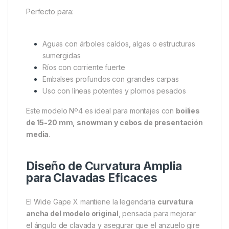
Versión “X” para Máxima
Resistencia
La denominación
“X”
indica que este anzuelo
cuenta con un
grosor de alambre superior
, lo que
le aporta una
resistencia extra
sin comprometer su
capacidad de clavada. Está fabricado con acero
forjado de alta calidad, pensado para mantener su
forma bajo presión y resistir los tirones más fuertes.
Perfecto para:
Aguas con árboles caídos, algas o estructuras
sumergidas
Ríos con corriente fuerte
Embalses profundos con grandes carpas
Uso con líneas potentes y plomos pesados