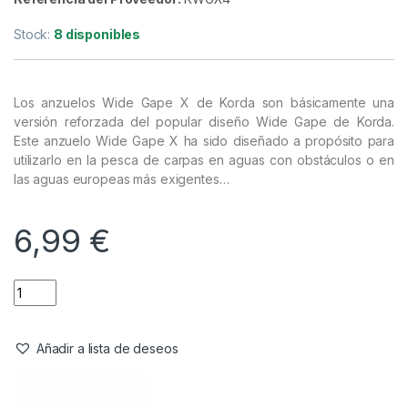
Anzuelos
,
Material Montajes
Korda Wide Gape X Nº4 Micro
Barbed
Referencia del Proveedor:
KWGX4
Stock:
8 disponibles
Los anzuelos Wide Gape X de Korda son básicamente una
versión reforzada del popular diseño Wide Gape de Korda.
Este anzuelo Wide Gape X ha sido diseñado a propósito para
utilizarlo en la pesca de carpas en aguas con obstáculos o en
las aguas europeas más exigentes…