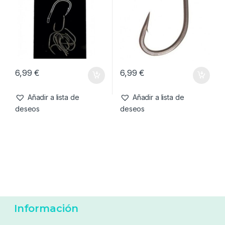
6,99
€
6,99
€
Añadir a lista de
Añadir a lista de
deseos
deseos
Anzuelos
,
Material Montajes
Anzuelos
,
Material Montajes
Korda Wide Gape X Nº10
Korda Kontinental Nº4
Micro Barbed
Micro Barbed
6,99
€
6,99
€
Añadir a lista de
Añadir a lista de