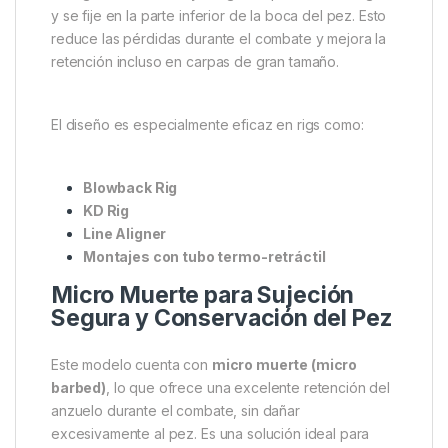
Este modelo Nº4 es ideal para montajes con
boilies
de 15-20 mm, snowman y cebos de presentación
media
.
Diseño de Curvatura Amplia
para Clavadas Eficaces
El Wide Gape X mantiene la legendaria
curvatura
ancha del modelo original
, pensada para mejorar
el ángulo de clavada y asegurar que el anzuelo gire
y se fije en la parte inferior de la boca del pez. Esto
reduce las pérdidas durante el combate y mejora la
retención incluso en carpas de gran tamaño.
El diseño es especialmente eficaz en rigs como:
Blowback Rig