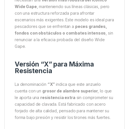
Descripción
Specification
Marc
Korda Wide Gape X Nº4 Micro
Barbed – Potencia Reforzada
con Diseño Clásico y Fiable
El
Korda Wide Gape X Nº4 Micro Barbed
es un
anzuelo de carpfishing diseñado para quienes
necesitan una
versión más robusta del icónico
Wide Gape
, manteniendo sus líneas clásicas, pero
con una estructura reforzada para afrontar
escenarios más exigentes. Este modelo es ideal para
pescadores que se enfrentan a
peces grandes,
fondos con obstáculos o combates intensos
, sin
renunciar a la eficacia probada del diseño Wide
Gape.