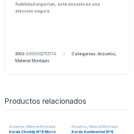
El Clásico Reforzado para
Condiciones Extremas
El
Korda Wide Gape X Nº4 Micro Barbed
combina
un diseño probado con una estructura reforzada
que lo hace ideal para situaciones extremas.
Perfecto para pescadores que valoran la mecánica
efectiva del modelo Wide Gape pero necesitan una
resistencia extra para luchar con carpas grandes o
pescar en fondos difíciles.
Cuando la fuerza y la
fiabilidad importan, este anzuelo es una
elección segura.
SKU:
5060062113174
Categorías:
Anzuelos
,
Material Montajes