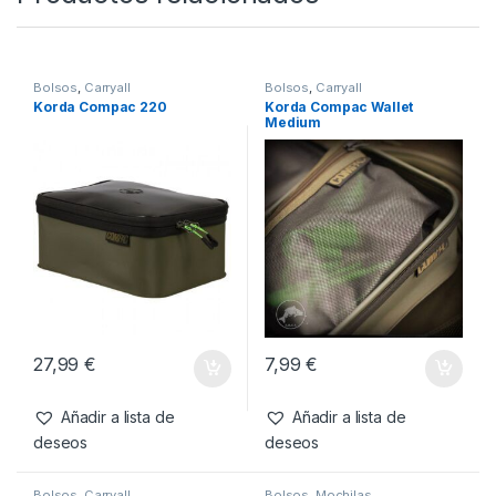
SKU:
5060877250804
Categorías:
Bolsos
,
Carryall
Productos relacionados
Bolsos
,
Carryall
Bolsos
,
Carryall
Korda Compac 220
Korda Compac Wallet
Medium