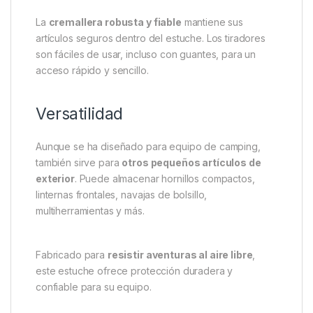
El material EVA es
ligero y compacto
, perfecto para
largas caminatas y excursiones. No añade volumen
innecesario, manteniendo su equipo fácil de
transportar.
El estuche protege contra
lluvia, salpicaduras y
humedad
. Su equipo permanecerá seco y seguro,
incluso en condiciones difíciles.
La
cremallera robusta y fiable
mantiene sus
artículos seguros dentro del estuche. Los tiradores
son fáciles de usar, incluso con guantes, para un
acceso rápido y sencillo.
Versatilidad