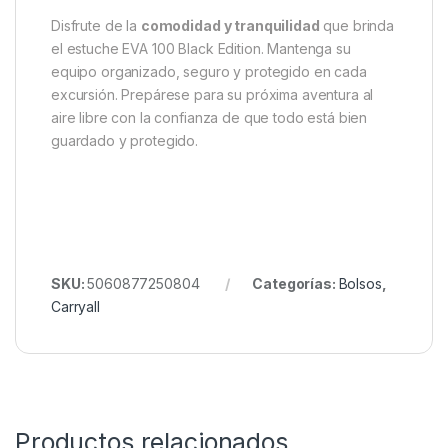
Aunque se ha diseñado para equipo de camping,
también sirve para
otros pequeños artículos de
exterior
. Puede almacenar hornillos compactos,
linternas frontales, navajas de bolsillo,
multiherramientas y más.
Fabricado para
resistir aventuras al aire libre
,
este estuche ofrece protección duradera y
confiable para su equipo.
Disfrute de la
comodidad y tranquilidad
que brinda
el estuche EVA 100 Black Edition. Mantenga su
equipo organizado, seguro y protegido en cada
excursión. Prepárese para su próxima aventura al
aire libre con la confianza de que todo está bien
guardado y protegido.