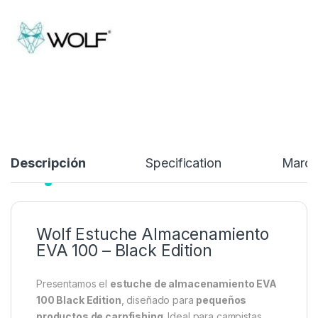
protegidos durante sus aventuras al aire libre.
15,99
€
24,90
€
Añadir a lista de deseos