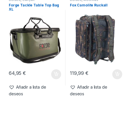
27,99
€
7,99
€
Añadir a lista de
Añadir a lista de
deseos
deseos
Bolsos
,
Carryall
Bolsos
,
Mochilas
Forge Tackle Table Top Bag
Fox Camolite Ruckall
XL