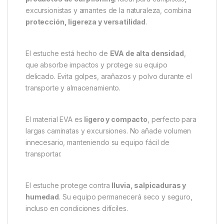
Descripción
Specification
Marc
Wolf Estuche Almacenamiento
EVA 100 – Black Edition
Presentamos el
estuche de almacenamiento EVA
100 Black Edition
, diseñado para
pequeños
productos de carpfishing
. Ideal para campistas,
excursionistas y amantes de la naturaleza, combina
protección, ligereza y versatilidad
.
El estuche está hecho de
EVA de alta densidad
,
que absorbe impactos y protege su equipo
delicado. Evita golpes, arañazos y polvo durante el
transporte y almacenamiento.