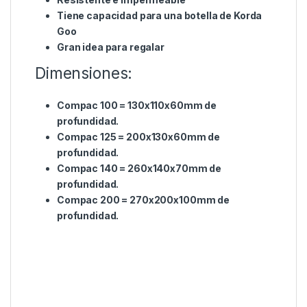
una marca líder en el mundo de la pesca y se
compromete a ofrecer una calidad práctica a precios
asequibles. La pesca probablemente nunca será
fácil, y la mayoría de nosotros no querría que lo
fuera, pero con el maletín Compac Zip Up XL 200 de
Korda, al menos te ahorras la molestia de mantener
tu equipo organizado.
Lo último en almacenamiento de material
Resistente e impermeable
Tiene capacidad para una botella de Korda
Goo
Gran idea para regalar
Dimensiones:
Compac 100 = 130x110x60mm de
profundidad.
Compac 125 = 200x130x60mm de