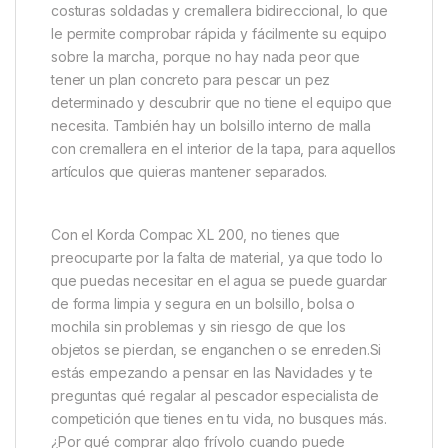
Korda Compac 200
La gran bestia de la gama de maletines Compac Zip
Up de Korda, el XL 200 puede contener todo,
desde spods y flotadores marcadores hasta botellas
de Goo, lo que lo convierte en una parte vital de su
equipo si pesca durante días, en lugar de horas.
Diseñada para adaptarse a la caja fuerte de Korda, la
gama de maletas con cremallera de Compac es
duradera pero ligera, totalmente impermeable, con
costuras soldadas y cremallera bidireccional, lo que
le permite comprobar rápida y fácilmente su equipo
sobre la marcha, porque no hay nada peor que
tener un plan concreto para pescar un pez
determinado y descubrir que no tiene el equipo que
necesita. También hay un bolsillo interno de malla
con cremallera en el interior de la tapa, para aquellos
artículos que quieras mantener separados.