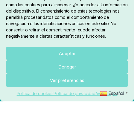
como las cookies para almacenar y/o acceder a la información
del dispositivo. El consentimiento de estas tecnologías nos
permitirá procesar datos como el comportamiento de
navegación o las identificaciones únicas en este sitio. No
consentir o retirar el consentimiento, puede afectar
negativamente a ciertas características y funciones.
Sobre nosotros
Aceptar
Denegar
pedidos@elrincondelcarpfishing.com
Añadir al carrito
Ver preferencias
910 824 923
Español
Política de cookies
Política de privacidad
Aviso Legal
▼
Lunes a Viernes de 10:00 a 14:00 horas y 17:00 a
20:00
Paseo de Guadalajara, 36. Local 3. 28702. San
Sebastián De Los Reyes (Madrid)