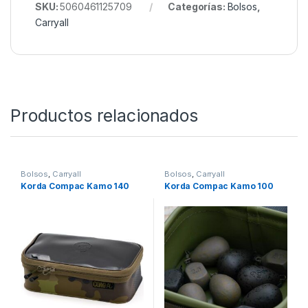
profundidad.
Compac 140 = 260x140x70mm de
profundidad.
Compac 200 = 270x200x100mm de
profundidad.
SKU:
5060461125709
Categorías:
Bolsos
,
Carryall
Productos relacionados