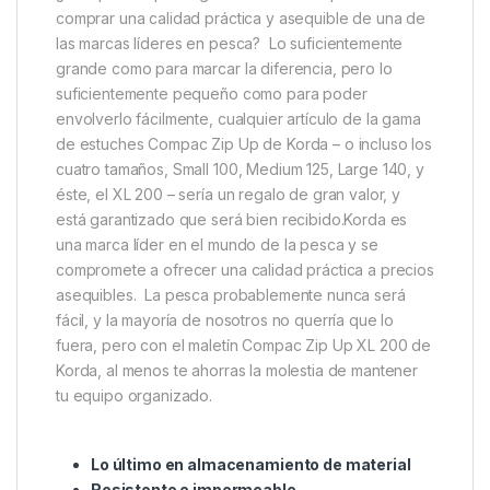
Con el Korda Compac XL 200, no tienes que
preocuparte por la falta de material, ya que todo lo
que puedas necesitar en el agua se puede guardar
de forma limpia y segura en un bolsillo, bolsa o
mochila sin problemas y sin riesgo de que los
objetos se pierdan, se enganchen o se enreden.Si
estás empezando a pensar en las Navidades y te
preguntas qué regalar al pescador especialista de
competición que tienes en tu vida, no busques más.
¿Por qué comprar algo frívolo cuando puede
comprar una calidad práctica y asequible de una de
las marcas líderes en pesca? Lo suficientemente
grande como para marcar la diferencia, pero lo
suficientemente pequeño como para poder
envolverlo fácilmente, cualquier artículo de la gama
de estuches Compac Zip Up de Korda – o incluso los
cuatro tamaños, Small 100, Medium 125, Large 140, y
éste, el XL 200 – sería un regalo de gran valor, y
está garantizado que será bien recibido.Korda es