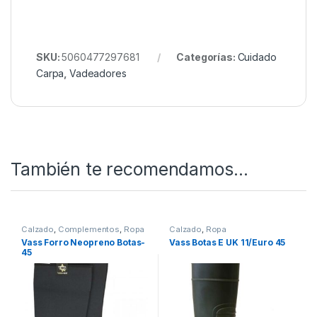
SKU:
5060477297681
Categorías:
Cuidado
Carpa
,
Vadeadores
También te recomendamos…
Calzado
,
Complementos
,
Ropa
Calzado
,
Ropa
Vass Forro Neopreno Botas-
Vass Botas E UK 11/Euro 45
45