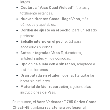
largas.
Costuras “Vass Quad Welded”
, fuertes y
totalmente estancas.
Nuevos tirantes Camouflage Vass
, más
cómodos y ajustables.
Cordón de ajuste en el pecho
, para un sellado
perfecto.
Bolsillo interno en el pecho
, útil para
accesorios o cebos.
Botas integradas Vass E
, duraderas,
antideslizantes y muy cómodas.
Opción de suela con o sin tacos
, adaptada a
distintos terrenos.
Gran patada en el talón
, que facilita quitar las
botas sin esfuerzo.
Material de fácil reparación
, siguiendo las
instrucciones de Vass.
En resumen, el
Vass Vadeador E 785 Series Camo
Chest-45
combina
resistencia profesional,