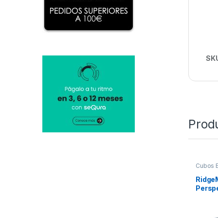
SK
Prod
Cubos 
Ridge
Perspe