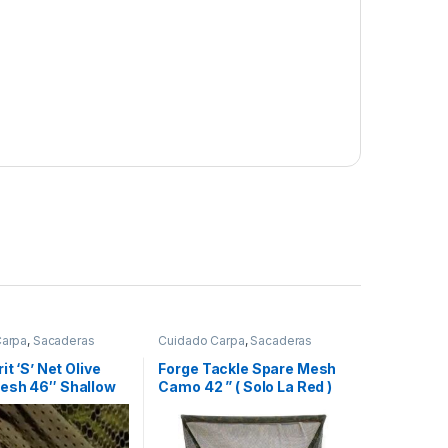
Carpa
,
Sacaderas
Cuidado Carpa
,
Sacaderas
it ‘S’ Net Olive
Forge Tackle Spare Mesh
esh 46″ Shallow
Camo 42 ” ( Solo La Red )