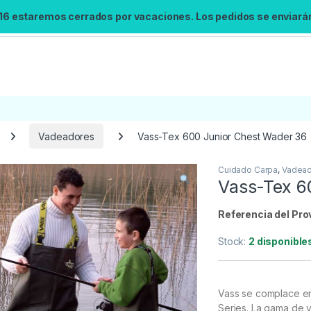
 16 estaremos cerrados por vacaciones. Los pedidos se enviarán 
Vadeadores
Vass-Tex 600 Junior Chest Wader 36
Cuidado Carpa
,
Vadea
Búsqueda no disponible
Vass-Tex 6
No se pudo cargar el widget de búsqueda.
Inténtalo de nuevo.
Referencia del Pro
Stock:
2 disponible
Reintentar
Vass se complace en
Series. La gama de 