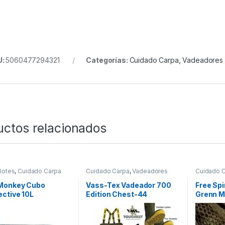
U:
5060477294321
Categorías:
Cuidado Carpa
,
Vadeadores
uctos relacionados
Botes
,
Cuidado Carpa
Cuidado Carpa
,
Vadeadores
Cuidado 
Monkey Cubo
Vass-Tex Vadeador 700
Free Spir
ctive 10L
Edition Chest-44
Grenn M