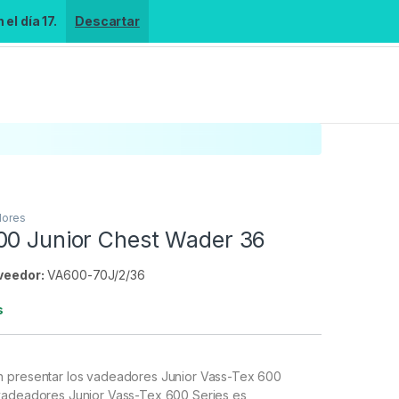
el día 17.
Descartar
dores
00 Junior Chest Wader 36
veedor:
VA600-70J/2/36
s
 presentar los vadeadores Junior Vass-Tex 600
vadeadores Junior Vass-Tex 600 Series es