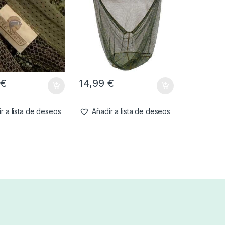
9
€
14,99
€
r a lista de deseos
Añadir a lista de deseos