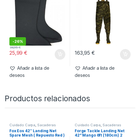
-
26%
34,95
€
25,99
€
163,95
€
Añadir a lista de
Añadir a lista de
deseos
deseos
Productos relacionados
Cuidado Carpa
,
Sacaderas
Cuidado Carpa
,
Sacaderas
Fox Eos 42″ Landing Net
Forge Tackle Landing Net
Spare Mesh ( Repuesto Red )
42” Mango 6ft (180cm) 2
Secciones