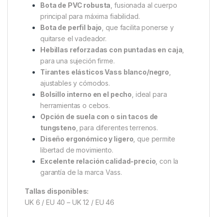
Bota de PVC robusta
, fusionada al cuerpo
principal para máxima fiabilidad.
Bota de perfil bajo
, que facilita ponerse y
quitarse el vadeador.
Hebillas reforzadas con puntadas en caja
,
para una sujeción firme.
Tirantes elásticos Vass blanco/negro
,
ajustables y cómodos.
Bolsillo interno en el pecho
, ideal para
herramientas o cebos.
Opción de suela con o sin tacos de
tungsteno
, para diferentes terrenos.
Diseño ergonómico y ligero
, que permite
libertad de movimiento.
Excelente relación calidad-precio
, con la
garantía de la marca Vass.
Tallas disponibles:
UK 6 / EU 40 – UK 12 / EU 46