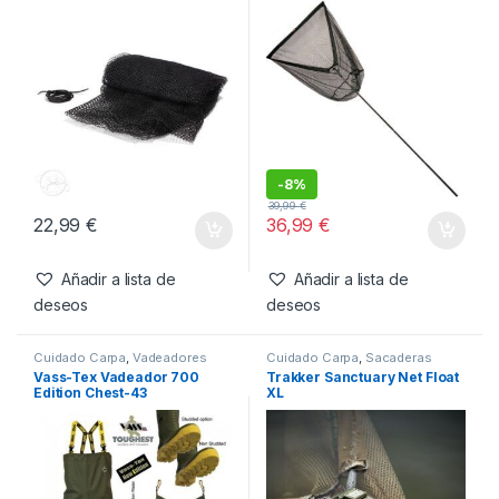
-
8%
39,99
€
22,99
€
36,99
€
Añadir a lista de
Añadir a lista de
deseos
deseos
Cuidado Carpa
,
Vadeadores
Cuidado Carpa
,
Sacaderas
Vass-Tex Vadeador 700
Trakker Sanctuary Net Float
Edition Chest-43
XL