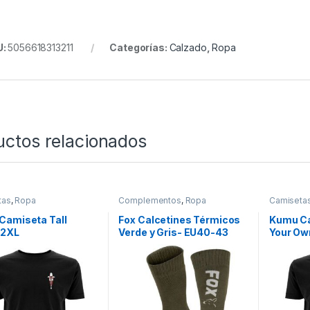
U:
5056618313211
Categorías:
Calzado
,
Ropa
uctos relacionados
tas
,
Ropa
Complementos
,
Ropa
Camiseta
Camiseta Tall
Fox Calcetines Térmicos
Kumu C
-2XL
Verde y Gris- EU40-43
Your Ow