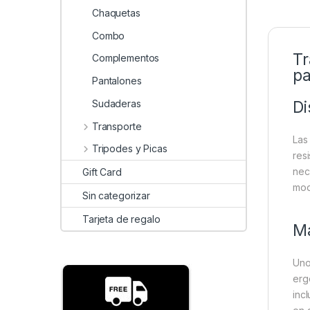
Chaquetas
Combo
Tr
Complementos
pa
Pantalones
Sudaderas
Di
Transporte
Las
Tripodes y Picas
res
nec
Gift Card
mod
Sin categorizar
Tarjeta de regalo
Má
Uno
erg
inc