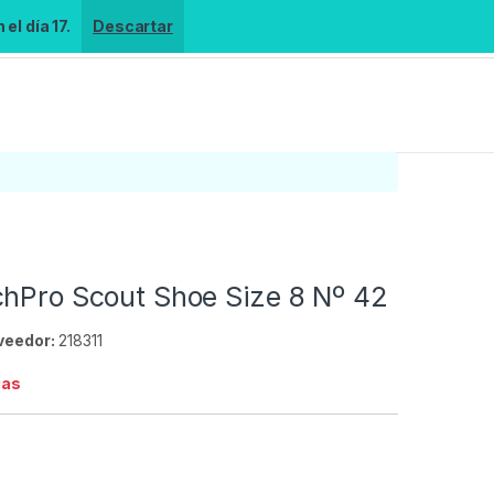
el día 17.
Descartar
chPro Scout Shoe Size 8 Nº 42
veedor:
218311
ias