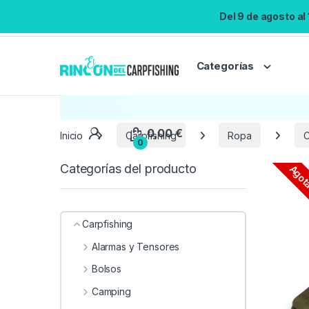
Del 9 de agosto al
Categorías
Inicio
Carpfishing
Ropa
C
Categorías del producto
Agot
Carpfishing
Alarmas y Tensores
Bolsos
Camping
0,00
€