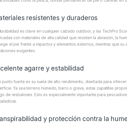
actividades como la pesca, donde permanecer de pie o caminar en sup
teriales resistentes y duraderos
durabilidad es clave en cualquier calzado outdoor, y las TechPro Sco
ricadas con materiales de alta calidad que resisten la abrasión, la hu
tege el pie frente a impactos y elementos externos, mientras que su a
diciones exigentes.
celente agarre y estabilidad
o punto fuerte es su suela de alto rendimiento, diseñada para ofrecer 
erficie. Ya sea terreno húmedo, barro o grava, estas zapatillas propo
sgo de resbalones. Esto es especialmente importante para pescadore
baladizas.
anspirabilidad y protección contra la hum