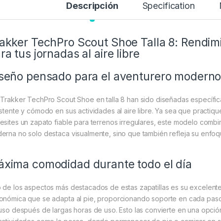
Descripción
Specification
akker TechPro Scout Shoe Talla 8: Rendim
ra tus jornadas al aire libre
seño pensado para el aventurero modern
 Trakker TechPro Scout Shoe en talla 8 han sido diseñadas específic
istente y cómodo en sus actividades al aire libre. Ya sea que practi
esites un zapato fiable para terrenos irregulares, este modelo combina
erna no solo destaca visualmente, sino que también refleja su enfoq
xima comodidad durante todo el día
 de los aspectos más destacados de estas zapatillas es su excelente n
onómica que se adapta al pie, proporcionando soporte en cada paso. 
luso después de largas horas de uso. Esto las convierte en una opci