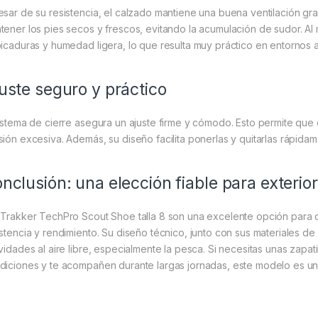
esar de su resistencia, el calzado mantiene una buena ventilación grac
tener los pies secos y frescos, evitando la acumulación de sudor. Al
picaduras y humedad ligera, lo que resulta muy práctico en entornos a
uste seguro y práctico
sistema de cierre asegura un ajuste firme y cómodo. Esto permite que 
sión excesiva. Además, su diseño facilita ponerlas y quitarlas rápida
nclusión: una elección fiable para exterio
 Trakker TechPro Scout Shoe talla 8 son una excelente opción para 
istencia y rendimiento. Su diseño técnico, junto con sus materiales de
ividades al aire libre, especialmente la pesca. Si necesitas unas zapa
diciones y te acompañen durante largas jornadas, este modelo es un