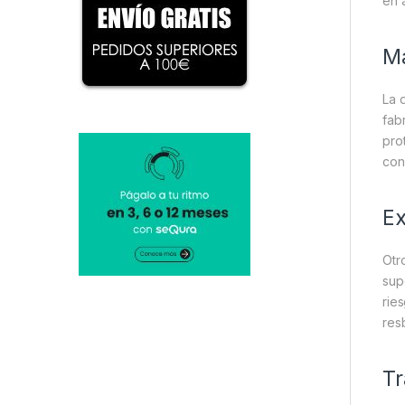
en 
Ma
La 
fab
pro
con
Ex
Otr
sup
rie
res
Tr