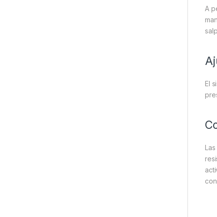
A p
man
sal
Aj
El 
pre
Co
Las
res
act
con