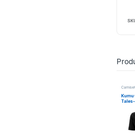
SK
Prod
Camise
Kumu 
Tales