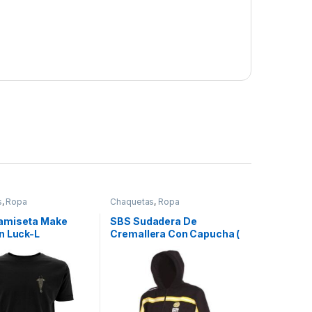
s
,
Ropa
Chaquetas
,
Ropa
amiseta Make
SBS Sudadera De
n Luck-L
Cremallera Con Capucha (
Talla S )