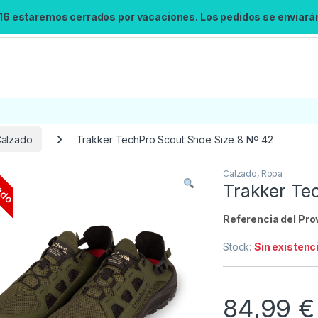
 16 estaremos cerrados por vacaciones. Los pedidos se enviarán 
alzado
Trakker TechPro Scout Shoe Size 8 Nº 42
ado
Calzado
,
Ropa
Búsqueda no disponible
Trakker Te
No se pudo cargar el widget de búsqueda.
Inténtalo de nuevo.
Referencia del Pro
Stock:
Sin existenc
Reintentar
84,99
€