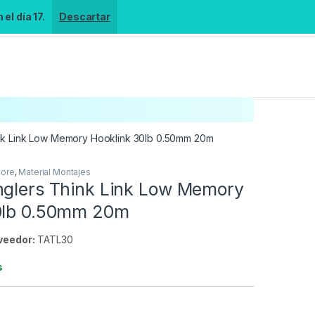
el día 17.
Descartar
ink Link Low Memory Hooklink 30lb 0.50mm 20m
core
,
Material Montajes
nglers Think Link Low Memory
0lb 0.50mm 20m
veedor:
TATL30
s