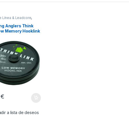
e Línea & Leadcore
,
l Montajes
ng Anglers Think
Low Memory Hooklink
0.50mm 20m
5
€
dir a lista de deseos