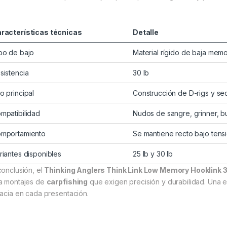
racterísticas técnicas
Detalle
po de bajo
Material rígido de baja memo
sistencia
30 lb
o principal
Construcción de D-rigs y se
mpatibilidad
Nudos de sangre, grinner, 
mportamiento
Se mantiene recto bajo tens
riantes disponibles
25 lb y 30 lb
conclusión, el
Thinking Anglers Think Link Low Memory Hooklink 
a montajes de
carpfishing
que exigen precisión y durabilidad. Una
cacia en cada presentación.