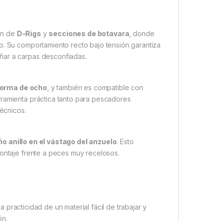
ón de
D-Rigs
y
secciones de botavara
, donde
o. Su comportamiento recto bajo tensión garantiza
ñar a carpas desconfiadas.
 forma de ocho
, y también es compatible con
rramienta práctica tanto para pescadores
écnicos.
o anillo en el vástago del anzuelo
. Esto
montaje frente a peces muy recelosos.
a practicidad de un material fácil de trabajar y
ón.