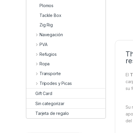
Plomos
Tackle Box
Zig Rig
Navegación
PVA
Th
Refugios
re
Ropa
Transporte
El
T
car
Tripodes y Picas
su 
Gift Card
Sin categorizar
Su 
Tarjeta de regalo
apo
del