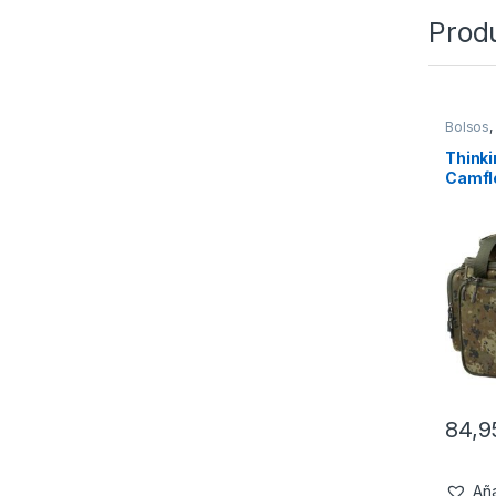
Prod
Bolsos
,
Think
Camfle
84,
Aña