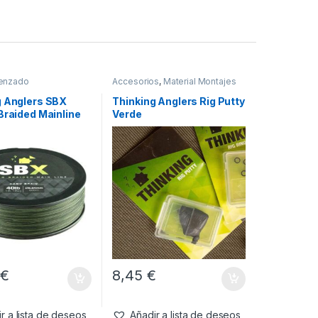
enzado
Accesorios
,
Material Montajes
g Anglers SBX
Thinking Anglers Rig Putty
Braided Mainline
Verde
34mm 18.18kg
5
€
8,45
€
r a lista de deseos
Añadir a lista de deseos