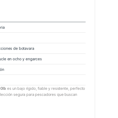
ria
cciones de botavara
bucle en ocho y engarces
ión
30lb
es un bajo rígido, fiable y resistente, perfecto
 elección segura para pescadores que buscan