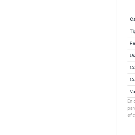
Ca
Ti
Re
Us
Co
Co
Va
En 
par
efi