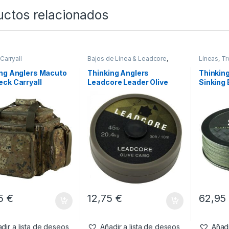
uctos relacionados
Carryall
Bajos de Línea & Leadcore
,
Líneas
,
Tr
Material Montajes
ing Anglers Macuto
Thinking Anglers
Thinkin
ck Carryall
Leadcore Leader Olive
Sinking 
Camo 45lb 10m
40lb 0.
300m
95
€
12,75
€
62,9
dir a lista de deseos
Añadir a lista de deseos
Añadi