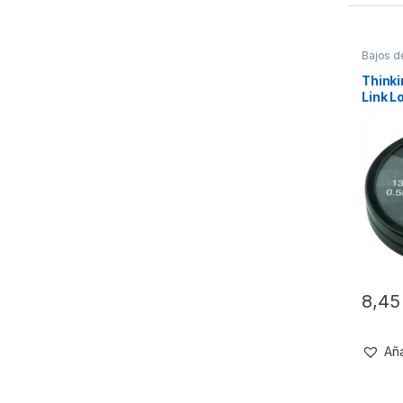
Bajos d
Materia
Thinki
Link 
25lb 
8,4
Aña