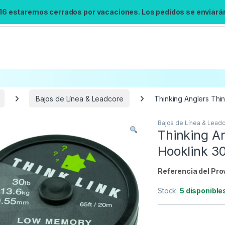
 16 estaremos cerrados por vacaciones. Los pedidos se enviarán 
Bajos de Línea & Leadcore
Thinking Anglers Th
Bajos de Línea & Lead
Búsqueda no disponible
Thinking A
No se pudo cargar el widget de búsqueda.
Hooklink 3
Inténtalo de nuevo.
Referencia del Pro
Reintentar
Stock:
5 disponible