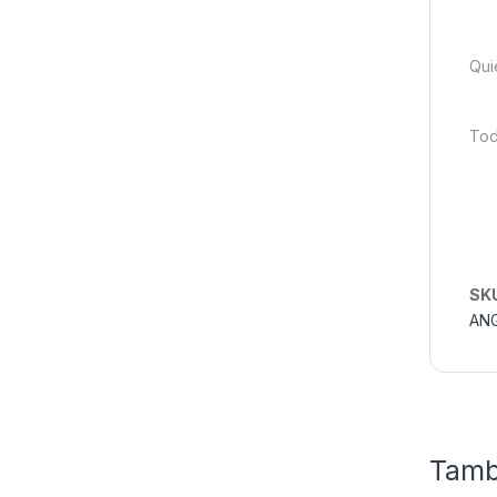
Qui
Tod
SK
AN
Tamb