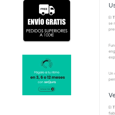
Us
El
T
se 
pre
Fun
eng
exp
Un 
per
Ve
El
T
fia