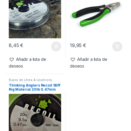
También te recomendamos…
Bajos de Línea & Leadcore
,
Agujas & Herramientas
,
Material
Material Montajes
Montajes
Thinking Anglers Recoil Stiff
Thinking Anglers Alicate
Rig Material 25lb 0.50mm
Crimpa
20m
8,45
€
19,95
€
Añadir a lista de
Añadir a lista de