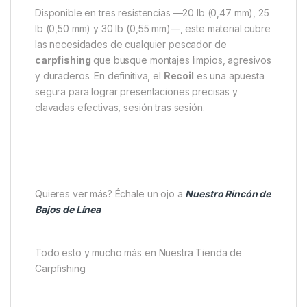
Ventajas clave del Recoil
El
Thinking Anglers Recoil Stiff Rig Material
combina potencia, durabilidad y manejabilidad. No
solo ofrece una rigidez excelente, sino que también
permite un trabajo cómodo al crear secciones de
bajo o montajes híbridos. Su memoria y su estabilidad
garantizan un rendimiento constante, incluso en
condiciones exigentes.
Disponible en tres resistencias —20 lb (0,47 mm), 25
lb (0,50 mm) y 30 lb (0,55 mm)—, este material cubre
las necesidades de cualquier pescador de
carpfishing
que busque montajes limpios, agresivos
y duraderos. En definitiva, el
Recoil
es una apuesta
segura para lograr presentaciones precisas y
clavadas efectivas, sesión tras sesión.