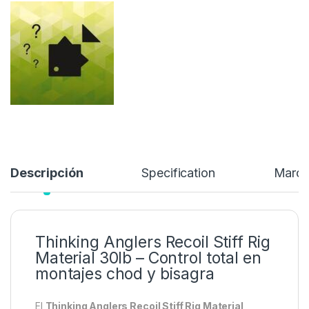
montajes de alta eficacia como el
Chod Rig
y el
Hinged Stiff
Rig
.
8,45
€
Añadir a lista de deseos