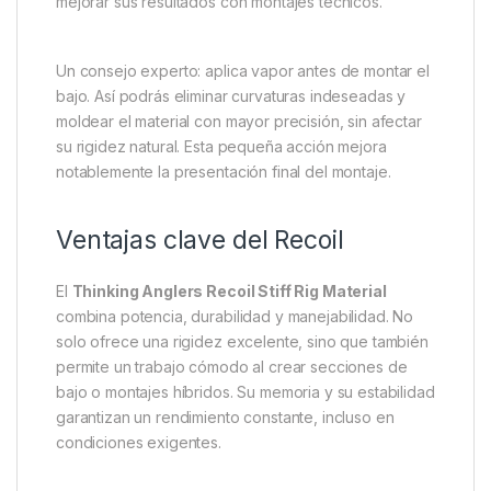
cebo, aumentando la eficacia de la clavada.
Además, su comportamiento estable bajo tensión
evita los enredos y mejora la presentación. Este
detalle es clave cuando se pesca con
pop-ups o
montajes de alta flotabilidad
, ya que mantiene la
posición ideal del anzuelo. Por lo tanto, el Recoil se
convierte en un aliado esencial tanto para
pescadores expertos como para quienes buscan
mejorar sus resultados con montajes técnicos.
Un consejo experto: aplica vapor antes de montar el
bajo. Así podrás eliminar curvaturas indeseadas y
moldear el material con mayor precisión, sin afectar
su rigidez natural. Esta pequeña acción mejora
notablemente la presentación final del montaje.