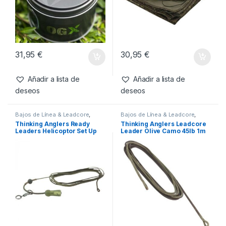
Productos relacionados
Líneas
,
Mono & Fluoro
Accesorios de refugios
,
Refugios
Thinking Anglers OGX
Thinking Anglers Covertor
Copolymer Mainline 15lb
Camfleck
0.35mm 6.80kg 1000m
31,95
€
30,95
€
Añadir a lista de
Añadir a lista de
deseos
deseos