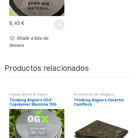
deseos
deseos
Bajos de Línea & Leadcore
,
Material Montajes
Thinking Anglers Recoil Stiff
Rig Material 20lb 0.47mm
20m
8,45
€
Añadir a lista de
deseos