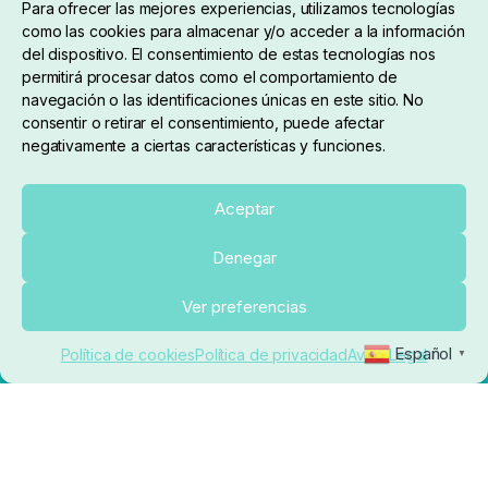
Para ofrecer las mejores experiencias, utilizamos tecnologías
como las cookies para almacenar y/o acceder a la información
del dispositivo. El consentimiento de estas tecnologías nos
permitirá procesar datos como el comportamiento de
navegación o las identificaciones únicas en este sitio. No
consentir o retirar el consentimiento, puede afectar
negativamente a ciertas características y funciones.
Sobre nosotros
Aceptar
Denegar
pedidos@elrincondelcarpfishing.com
Añadir al carrito
Ver preferencias
910 824 923
Español
Política de cookies
Política de privacidad
Aviso Legal
▼
Lunes a Viernes de 10:00 a 14:00 horas y 17:00 a
20:00
Paseo de Guadalajara, 36. Local 3. 28702. San