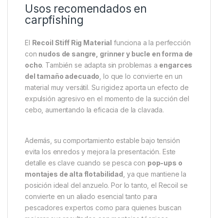
Este material está pensado para
montajes chod y
bisagra
, donde la rigidez y la alineación del bajo
resultan fundamentales. Gracias a su gran memoria,
el
Recoil
conserva su forma original tras cada uso, lo
que permite realizar montajes consistentes y fiables
jornada tras jornada. Por otro lado, su composición
ofrece una combinación ideal de resistencia,
durabilidad y facilidad de trabajo.
Usos recomendados en
carpfishing
El
Recoil Stiff Rig Material
funciona a la perfección
con
nudos de sangre, grinner y bucle en forma de
ocho
. También se adapta sin problemas a
engarces
del tamaño adecuado
, lo que lo convierte en un
material muy versátil. Su rigidez aporta un efecto de
expulsión agresivo en el momento de la succión del