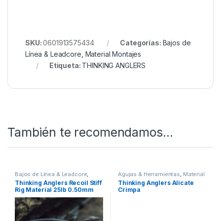
Quieres ver más? Échale un ojo a
Nuestro Rincón de
Bajos de Línea
Todo esto y mucho más en Nuestra Tienda de
Carpfishing
SKU:
0601913575434
Categorías:
Bajos de
Línea & Leadcore
,
Material Montajes
Etiqueta:
THINKING ANGLERS