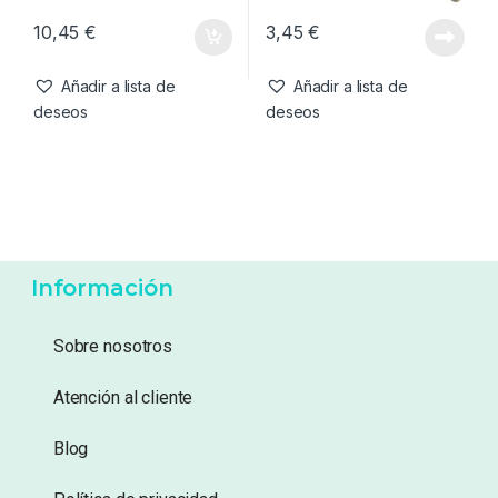
Bajos de Línea & Leadcore
,
Bajos de Línea & Leadcore
,
Material Montajes
Material Montajes
Thinking Anglers Ready
Thinking Anglers Leadcore
Leaders Helicoptor Set Up
Leader Olive Camo 45lb 1m
10,45
€
3,45
€
Añadir a lista de
Añadir a lista de
deseos
deseos