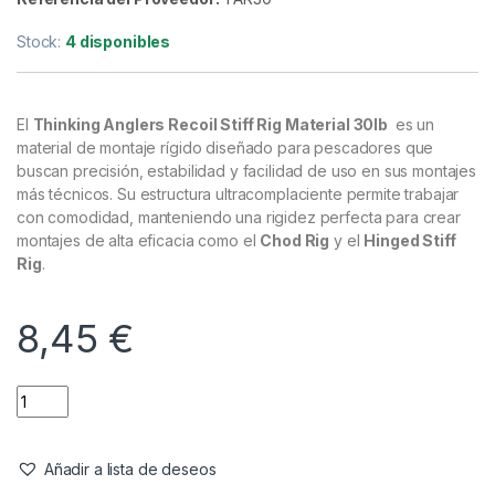
Bajos de Línea & Leadcore
,
Material Montajes
Thinking Anglers Recoil Stiff Rig
Material 30lb 0.50mm 20m
Referencia del Proveedor:
TAR30
Stock:
4 disponibles
El
Thinking Anglers Recoil Stiff Rig Material 30lb
es un
material de montaje rígido diseñado para pescadores que
buscan precisión, estabilidad y facilidad de uso en sus montajes
más técnicos. Su estructura ultracomplaciente permite trabajar
con comodidad, manteniendo una rigidez perfecta para crear