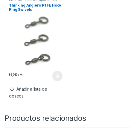
6,25
€
7,95
€
Añadir a lista de
Añadir a lista de
deseos
deseos
Emerillones & Componentes
,
Material Montajes
Thinking Anglers PTFE Hook
Ring Swivels