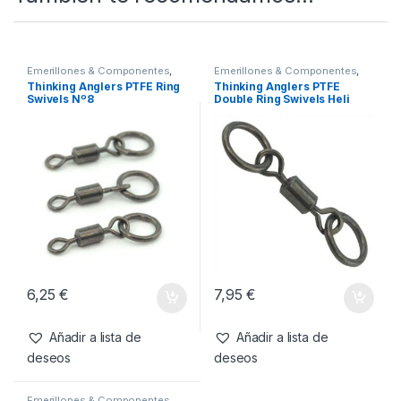
SKU:
0601913573782
Categorías:
Emerillones & Componentes
,
Material Montajes
Etiqueta:
THINKING ANGLERS
También te recomendamos…
Emerillones & Componentes
,
Emerillones & Componentes
,
Material Montajes
Material Montajes
Thinking Anglers PTFE Ring
Thinking Anglers PTFE
Swivels Nº8
Double Ring Swivels Heli