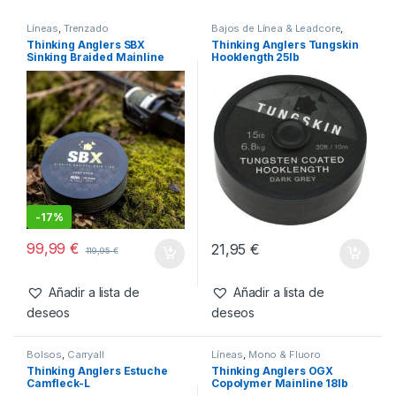
6,95
€
Añadir a lista de
deseos
Productos relacionados
Líneas
,
Trenzado
Bajos de Línea & Leadcore
,
Material Montajes
Thinking Anglers SBX
Thinking Anglers Tungskin
Sinking Braided Mainline
Hooklength 25lb
40lb 0.34mm 18.18kg 600m