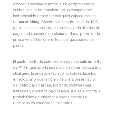
Thinking Anglers PTFE Swivels
Nº8 – Eslabones giratorios de
alto rendimiento para
carpfishing
Los
Thinking Anglers PTFE Swivels Nº8
son la
elección perfecta para pescadores que buscan
fiabilidad y eficiencia en cada montaje. Estos
eslabones giratorios
han sido diseñados para
ofrecer la máxima resistencia sin comprometer la
fluidez, lo que los convierte en un componente
indispensable dentro de cualquier caja de material
de
carpfishing
. Gracias a su tamaño estándar Nº8,
garantizan compatibilidad con la mayoría de clips de
seguridad e insertos de plomo en línea, permitiendo
un uso versátil en diferentes configuraciones de
pesca.