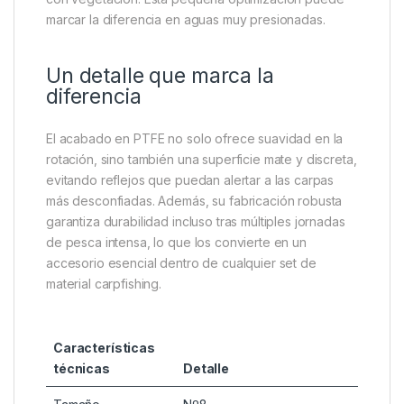
la rotación aporta una gran ventaja en montajes con
cebos flotantes como pop-ups, mejorando la
movilidad del anzuelo y aumentando la eficacia en la
clavada.
Un consejo de experto: al combinar estos swivels
con un
tubo antienredos
o un
líder cónico
, se
consigue un sistema más estable y discreto, evitando
que la carpa detecte el montaje en fondos difíciles o
con vegetación. Esta pequeña optimización puede
marcar la diferencia en aguas muy presionadas.
Un detalle que marca la
diferencia
El acabado en PTFE no solo ofrece suavidad en la
rotación, sino también una superficie mate y discreta,
evitando reflejos que puedan alertar a las carpas