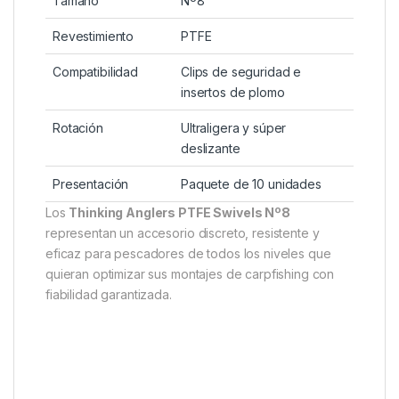
más desconfiadas. Además, su fabricación robusta
garantiza durabilidad incluso tras múltiples jornadas
de pesca intensa, lo que los convierte en un
accesorio esencial dentro de cualquier set de
material carpfishing.
Características
técnicas
Detalle
Tamaño
Nº8
Revestimiento
PTFE
Compatibilidad
Clips de seguridad e
insertos de plomo
Rotación
Ultraligera y súper
deslizante