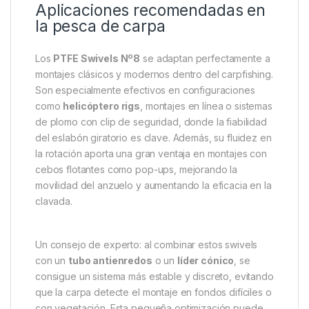
El punto fuerte de este modelo es su
recubrimiento
de PTFE
, que aporta una rotación súper deslizante y
ultraligera. Este detalle técnico no solo reduce los
enredos, sino que también mejora la presentación
del
cebo para carpas
, logrando montajes más
naturales y discretos bajo el agua. Así, se aumenta la
probabilidad de engañar a peces grandes y
recelosos en escenarios exigentes.
Aplicaciones recomendadas en
la pesca de carpa
Los
PTFE Swivels Nº8
se adaptan perfectamente a
montajes clásicos y modernos dentro del carpfishing.
Son especialmente efectivos en configuraciones
como
helicóptero rigs
, montajes en línea o sistemas
de plomo con clip de seguridad, donde la fiabilidad
del eslabón giratorio es clave. Además, su fluidez en