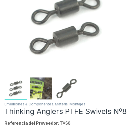
Inicio
Carpfishing
Material Montajes
Emerillo