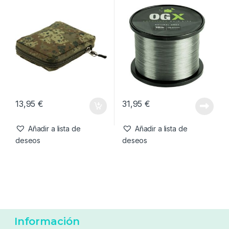
-
17%
99,99
€
21,95
€
119,95
€
Añadir a lista de
Añadir a lista de
deseos
deseos
Bolsos
,
Carryall
Líneas
,
Mono & Fluoro
Thinking Anglers Estuche
Thinking Anglers OGX
Camfleck-L
Copolymer Mainline 18lb
0.37mm 8.20kg 1000m
13,95
€
31,95
€