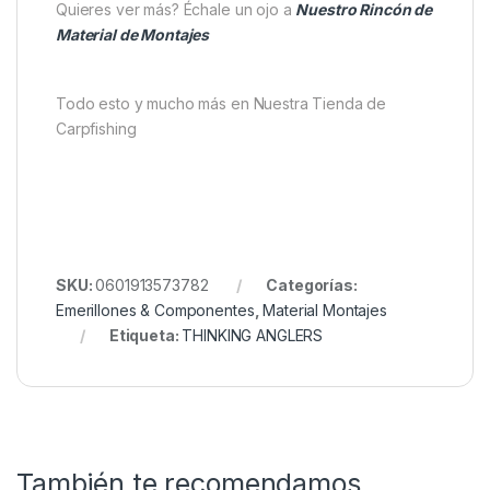
Presentación
Paquete de 10 unidades
Los
Thinking Anglers PTFE Swivels Nº8
representan un accesorio discreto, resistente y
eficaz para pescadores de todos los niveles que
quieran optimizar sus montajes de carpfishing con
fiabilidad garantizada.
Quieres ver más? Échale un ojo a
Nuestro Rincón de
Material de Montajes
Todo esto y mucho más en Nuestra Tienda de
Carpfishing